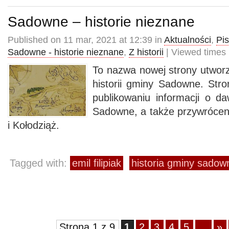
Sadowne – historie nieznane
Published on 11 mar, 2021 at 12:39 in
Aktualności
,
Pi
Sadowne - historie nieznane
,
Z historii
| Viewed times
To nazwa nowej strony utworz
historii gminy Sadowne. Stro
publikowaniu informacji o d
Sadowne, a także przywrócen
i Kołodziąż.
Tagged with:
emil filipiak
historia gminy sadow
Strona 1 z 9
1
2
3
4
5
...
»