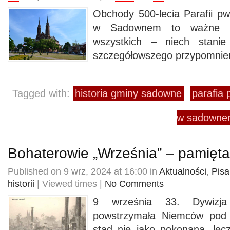
Obchody 500-lecia Parafii pw
w Sadownem to ważne w
wszystkich – niech stani
szczegółowszego przypomnienia
Tagged with:
historia gminy sadowne
parafia 
w sadown
Bohaterowie „Września” – pamięt
Published on 9 wrz, 2024 at 16:00 in
Aktualności
,
Pisa
historii
| Viewed times |
No Comments
9 września 33. Dywizja
powstrzymała Niemców pod
stąd nie jako pokonana, le