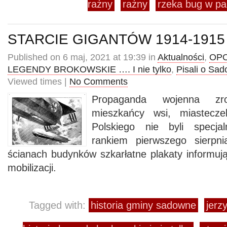
rażny
rażny
rzeka bug w pa
STARCIE GIGANTÓW 1914-1915
Published on 6 maj, 2021 at 19:39 in
Aktualności
,
OPO
LEGENDY BROKOWSKIE …. I nie tylko
,
Pisali o Sa
Viewed times |
No Comments
Propaganda wojenna zro
mieszkańcy wsi, miastecze
Polskiego nie byli specja
rankiem pierwszego sierpni
ścianach budynków szkarłatne plakaty informuj
mobilizacji.
Tagged with:
historia gminy sadowne
jerz