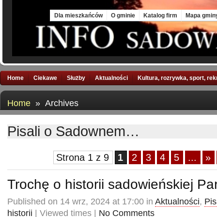
Sun, 9 Aug 2026
Dla mieszkańców
O gminie
Katalog firm
Mapa gmin
Home
Ciekawe
Służby
Aktualności
Kultura, rozrywka, sport, re
Home
» Archives
Pisali o Sadownem…
Strona 1 z 9
1
2
3
4
5
...
»
Trochę o historii sadowieńskiej Par
Published on 14 wrz, 2024 at 17:00 in
Aktualności
,
Pis
historii
| Viewed times |
No Comments