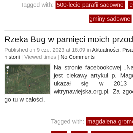
Tagged with:
500-lecie parafii sadowne
e
gminy sadowne
Rzeka Bug w pamięci moich przo
Published on 9 cze, 2023 at 18:09 in
Aktualności
,
Pisa
historii
| Viewed times |
No Comments
Na stronie facebookowej „N
jest ciekawy artykuł p. Ma
ukazał się w 2013 
witrynawiejska.org.pl. Za zg
go tu w całości.
Tagged with:
magdalena grome