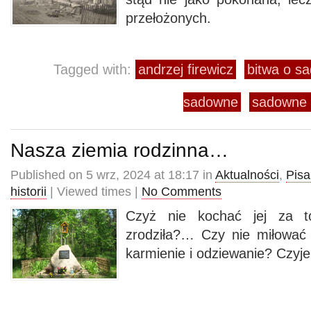
przełożonych.
Tagged with:
andrzej firewicz
bitwa o s
sadowne
sadowne i
Nasza ziemia rodzinna…
Published on 5 wrz, 2024 at 18:17 in
Aktualności
,
Pisa
historii
| Viewed times |
No Comments
Czyż nie kochać jej za t
zrodziła?… Czy nie miłować i
karmienie i odziewanie? Czyje