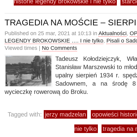
historie legendy brokowskie i nie tylko
starc
TRAGEDIA NA MOŚCIE – SIERPI
Published on 25 mar, 2021 at 10:13 in
Aktualności
,
OP
LEGENDY BROKOWSKIE …. I nie tylko
,
Pisali o Sa
Viewed times |
No Comments
Tadeusz Kołodziejczyk, Wła
Stanisław Marszewski to młod
upalny sierpień 1934 r. spę
Sadownem, a na środę 8 s
wycieczkę rowerową do Broku.
Tagged with:
jerzy madzelan
opowieści histor
nie tylko
tragedia na 