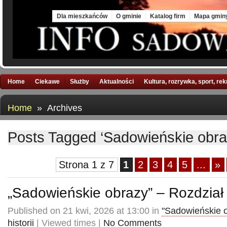
Fri, 7 Aug 2026
Dla mieszkańców
O gminie
Katalog firm
Mapa gmin
Home
Ciekawe
Służby
Aktualności
Kultura, rozrywka, sport, re
Home
» Archives
Posts Tagged ‘Sadowieńskie obra
Strona 1 z 7
1
2
3
4
5
...
»
„Sadowieńskie obrazy” – Rozdział
Published on 21 kwi, 2026 at 13:00 in
"Sadowieńskie 
historii
| Viewed times |
No Comments