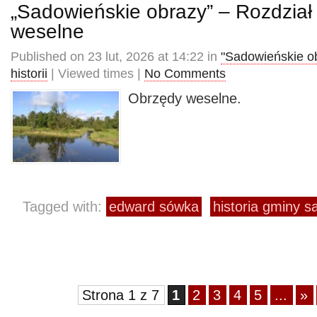
„Sadowieńskie obrazy” – Rozdział
weselne
Published on 23 lut, 2026 at 14:22 in
"Sadowieńskie o
historii
| Viewed times |
No Comments
Obrzędy weselne.
Tagged with:
edward sówka
historia gminy 
Strona 1 z 7
1
2
3
4
5
...
»