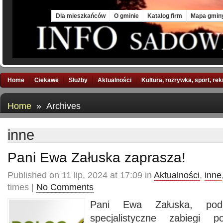
Sun, 9 Aug 2026
Dla mieszkańców
O gminie
Katalog firm
Mapa gmin
Home
Ciekawe
Służby
Aktualności
Kultura, rozrywka, sport, re
Home
» Archives
inne
Pani Ewa Załuska zaprasza!
Published on 11 lip, 2024 at 17:09 in
Aktualności
,
inne
times |
No Comments
Pani Ewa Załuska, pod
specjalistyczne zabiegi p