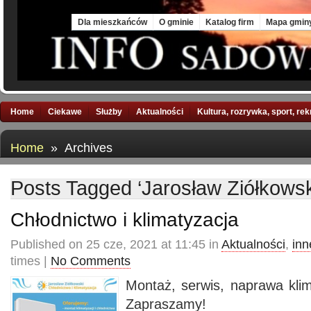
Sat, 8 Aug 2026
Dla mieszkańców
O gminie
Katalog firm
Mapa gmin
Home
Ciekawe
Służby
Aktualności
Kultura, rozrywka, sport, re
Home
» Archives
Posts Tagged ‘Jarosław Ziółkowsk
Chłodnictwo i klimatyzacja
Published on 25 cze, 2021 at 11:45 in
Aktualności
,
inn
times |
No Comments
Montaż, serwis, naprawa klima
Zapraszamy!