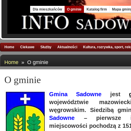
Fri, 7 Aug 2026
Dla mieszkańców
O gminie
Katalog firm
Mapa gmin
Home
Ciekawe
Służby
Aktualności
Kultura, rozrywka, sport, re
Home
» O gminie
O gminie
Gmina Sadowne
jest
województwie mazowiec
węgrowskim. Siedzibą gmin
Sadowne
– pierwsze in
miejscowości pochodzą z 151