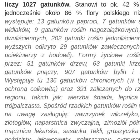
liczy 1027 gatunków.
Stanowi to ok. 42 % f
jednocześnie około 86 % flory polskiego n
występuje: 13 gatunków paproci, 7 gatunków 
widłaków, 9 gatunków roślin nagozalążkowych
dwuliściennych, 202 gatunki roślin jednoliścien
wyższych odkryto 29 gatunków zawleczonych
uciekinierzy z hodowli). Formy życiowe rośl
przez: 51 gatunków drzew, 63 gatunki krz
gatunków pnączy, 907 gatunków bylin i ro
Występuje tu 136 gatunków chronionych (w t
ochroną całkowitą) oraz 391 zaliczanych do rz
regionu, takich jak: wierzba śniada, lepnica
trójpalczasta. Spośród rzadkich gatunków roślin 
na uwagę zasługują: wawrzynek wilczełyko, o
złotogłów, naparstnica zwyczajna, zimoziół pół
mącznica lekarska, sasanka Tekli, gruszyczka o
goździsty, jałowcowaty, spłaszczony, cypryso