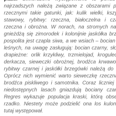
najrzadszych należą związane z obszarami p
rzecznymi takie gatunki, jak: kulik wielki, ksz
stawowy, rybitwy: rzeczna, białoczelna i cz
rzeczna i obrożna. W norach, na stromych na
gnieżdżą się zimorodek i kolonijnie jaskółka 
pospolita jest czapla siwa, a we wsiach – bocia
leśnych, na uwagę zasługują: bocian czarny, sł
drapieżne: orlik krzykliwy, trzmielojad, krogul
derkacza, sieweczki obrożnej, brodźca krwawo
rybitwy czarnej i jaskółki brzegówki należą do
Oprócz nich wymienić warto sieweczkę rzeczną,
brodźca piskliwego i samotnika. Coraz licznie
niedostępnych lasach gniazdują bociany czarn
Regres wykazuje populacja kraski, którą obs
rzadko. Niestety może podzielić ona los kulo
tutaj występował.