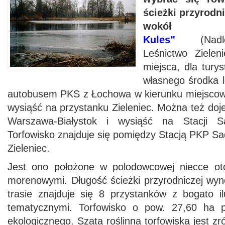
ścieżki przyrodni
wok
Kules”
(Nad
Leśnictwo Zielen
miejsca, dla tury
własnego środka l
autobusem PKS z Łochowa w kierunku miejscow
wysiąść na przystanku Zieleniec. Można też doje
Warszawa-Białystok i wysiąść na Stacji 
Torfowisko znajduje się pomiędzy Stacją PKP S
Zieleniec.
Jest ono położone w polodowcowej niecce ot
morenowymi. Długość ścieżki przyrodniczej wyn
trasie znajduje się 8 przystanków z bogato il
tematycznymi. Torfowisko o pow. 27,60 ha p
ekologicznego. Szata roślinna torfowiska jest z