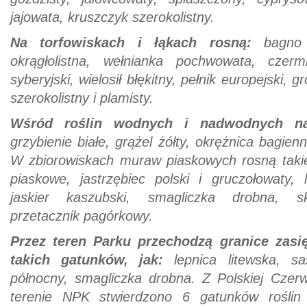
jajowata, kruszczyk szerokolistny.
Na torfowiskach i łąkach rosną:
bagno z
okrągłolistna, wełnianka pochwowata, czerm
syberyjski, wielosił błękitny, pełnik europejski, g
szerokolistny i plamisty.
Wśród roślin wodnych i nadwodnych na
grzybienie białe, grążel żółty, okrężnica bagie
W zbiorowiskach muraw piaskowych rosną takie 
piaskowe, jastrzębiec polski i gruczołowaty, 
jaskier kaszubski, smagliczka drobna, ska
przetacznik pagórkowy.
Przez teren Parku przechodzą granice zasi
takich gatunków, jak:
lepnica litewska, sas
północny, smagliczka drobna. Z Polskiej Czerw
terenie NPK stwierdzono 6 gatunków roślin (