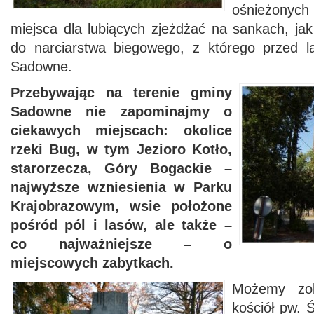
ośnieżonych
miejsca dla lubiących zjeżdżać na sankach, ja
do narciarstwa biegowego, z którego przed l
Sadowne.
Przebywając na terenie gminy
Sadowne nie zapominajmy o
ciekawych miejscach: okolice
rzeki Bug, w tym Jezioro Kotło,
starorzecza, Góry Bogackie –
najwyższe wzniesienia w Parku
Krajobrazowym, wsie położone
pośród pól i lasów, ale także –
co najważniejsze – o
miejscowych zabytkach.
Możemy zob
kościół pw. 