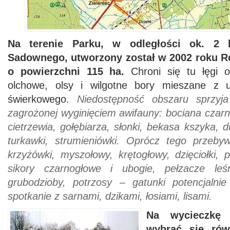
Na terenie Parku, w odległości ok. 
Sadownego, utworzony został w 2002 roku R
o powierzchni 115 ha.
Chroni się tu łęgi 
olchowe, olsy i wilgotne bory mieszane z u
świerkowego.
Niedostępność obszaru sprzyja
zagrożonej wyginięciem awifauny: bociana czarne
cietrzewia, gołębiarza, słonki, bekasa kszyka, d
turkawki, strumieniówki. Oprócz tego przeby
krzyżówki, myszołowy, krętogłowy, dzięciołki, p
sikory czarnogłowe i ubogie, pełzacze leś
grubodzioby, potrzosy – gatunki potencjalni
spotkanie z sarnami, dzikami, łosiami, lisami.
Na wycieczkę
wybrać się rów