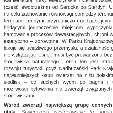
Kamieniecką, Lasy Miedzyńskie i Ceranowskie
(część lewobrzeżną) od Serocka po Sterdyń. U
na celu zachowanie równowagi pomiędzy terena
terenami cennymi przyrodniczo i oddziałującymi 
będącymi jednocześnie miejscem wypoczynku
hamowania procesów dewastacyjnych i chroni wa
estetyczno – zdrowotne. W Parku Krajobrazowym
lokuje się uciążliwego przemysłu, a działalność 
nie wyłączając leśnej, musi być prowadzona be
środowiska naturalnego. Teren ten jest atra
rozwoju turystyki, gdyż Nadbużański Park Kraj
najważniejszych ostoi zwierząt na niżu polski
siedlisk – od suchych wydm po bagna i t
możliwości bytowania dla zwierząt związanych
środowiskami.
Wśród zwierząt największą grupę cennych
ptaki.
Stwierdzono występowanie tu pona