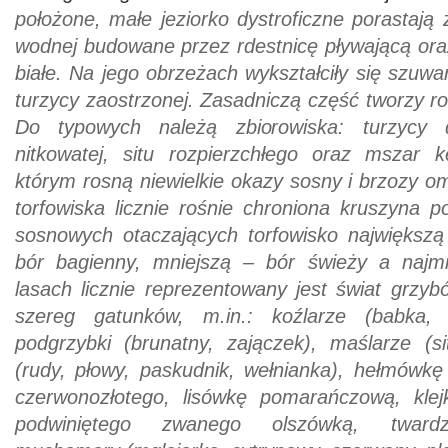
położone, małe jeziorko dystroficzne porastają 
wodnej budowane przez rdestnicę pływającą ora
białe. Na jego obrzeżach wykształciły się szuwary
turzycy zaostrzonej. Zasadniczą część tworzy ro
Do typowych należą zbiorowiska: turzycy d
nitkowatej, situ rozpierzchłego oraz mszar 
którym rosną niewielkie okazy sosny i brzozy 
torfowiska licznie rośnie chroniona kruszyna 
sosnowych otaczających torfowisko największą
bór bagienny, mniejszą – bór świeży a najm
lasach licznie reprezentowany jest świat grzy
szereg gatunków, m.in.: koźlarze (babka, 
podgrzybki (brunatny, zajączek), maślarze (si
(rudy, płowy, paskudnik, wełnianka), hełmówkę
czerwonozłotego, lisówkę pomarańczową, klej
podwiniętego zwanego olszówką, twardz