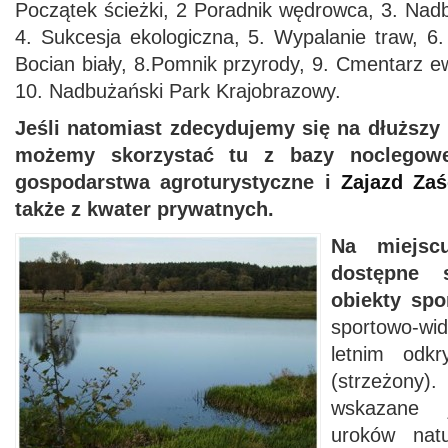
Początek ścieżki, 2 Poradnik wędrowca, 3. Nad
4. Sukcesja ekologiczna, 5. Wypalanie traw, 6. 
Bocian biały, 8.Pomnik przyrody, 9. Cmentarz e
10. Nadbużański Park Krajobrazowy.
Jeśli natomiast zdecydujemy się na dłuższy 
możemy skorzystać tu z bazy noclegowe
gospodarstwa agroturystyczne i
Zajazd Za
także z kwater prywatnych.
Na miejsc
dostępne 
obiekty spo
sportowo-wi
letnim odkr
(strzeżon
wskazane 
uroków nat