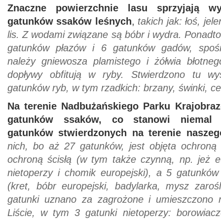
Znaczne powierzchnie lasu sprzyjają w
gatunków ssaków leśnych
,
takich jak: łoś, jel
lis. Z wodami związane są bóbr i wydra. Ponadto
gatunków płazów i 6 gatunków gadów, spośr
należy gniewosza plamistego i żółwia błotne
dopływy obfitują w ryby. Stwierdzono tu wy
gatunków ryb, w tym rzadkich: brzany, świnki, ce
Na terenie Nadbużańskiego Parku Krajobra
gatunków ssaków, co stanowi niemal 
gatunków stwierdzonych na terenie naszego
nich, bo aż 27 gatunków, jest objęta ochroną
ochroną ścisłą (w tym także czynną, np. jeż e
nietoperzy i chomik europejski), a 5 gatunkó
(kret, bóbr europejski, badylarka, mysz zaroś
gatunki uznano za zagrożone i umieszczono n
Liście, w tym 3 gatunki nietoperzy: borowia