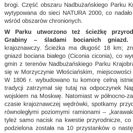
brogi. Część obszaru Nadbużańskiego Parku K
wytypowana do sieci NATURA 2000, co nadało
wśród obszarów chronionych.
W Parku utworzono też ścieżkę przyro
Grabiny – śladami bocianich gniazd.
M
krajoznawczy. Ścieżka ma długość 18 km; zna
gniazd bociana białego (Ciconia ciconia), co wy
gmin z terenów Nadbużańskiego Parku Krajob
się w Morzyczynie Włościańskim, miejscowości 
W 1806 r. wybudowano tu komorę celną istnie
tradycji zatrzymał się tutaj na odpoczynek N
wojskiem na Moskwę. Natomiast w północno-zac
czasie krajoznawczej wędrówki, spotkamy prz
równoległymi poziomymi ramionami – „karawaka
tyleż samo nacisk na kwestie przyrodnicze, co 
podzielona została na 10 przystanków o nast