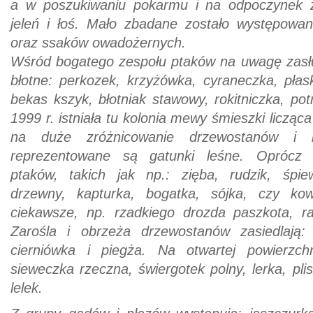
a w poszukiwaniu pokarmu i na odpoczynek za
jeleń i łoś. Mało zbadane zostało występowani
oraz ssaków owadożernych.
Wśród bogatego zespołu ptaków na uwagę zasł
błotne: perkozek, krzyżówka, cyraneczka, płas
bekas kszyk, błotniak stawowy, rokitniczka, pot
1999 r. istniała tu kolonia mewy śmieszki licząc
na duże zróżnicowanie drzewostanów i ic
reprezentowane są gatunki leśne. Oprócz w
ptaków, takich jak np.: zięba, rudzik, śpie
drzewny, kapturka, bogatka, sójka, czy ko
ciekawsze, np. rzadkiego drozda paszkota, r
Zarośla i obrzeża drzewostanów zasiedlają: 
cierniówka i piegża. Na otwartej powierzc
sieweczka rzeczna, świergotek polny, lerka, plis
lelek.