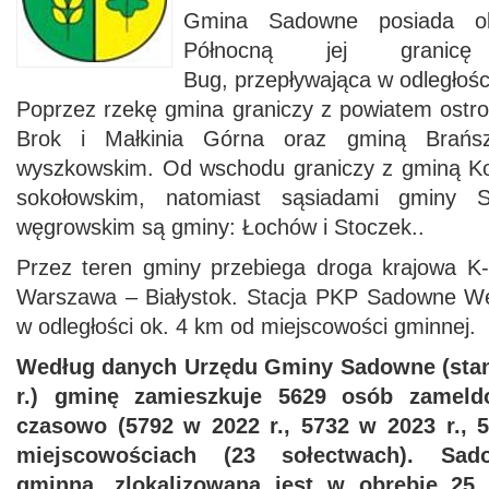
Gmina Sadowne posiada o
Północną jej granic
Bug, przepływająca w odległoś
Poprzez rzekę gmina graniczy z powiatem ostro
Brok i Małkinia Górna oraz gminą Brańs
wyszkowskim. Od wschodu graniczy z gminą Ko
sokołowskim, natomiast sąsiadami gminy 
węgrowskim są gminy: Łochów i Stoczek..
Przez teren gminy przebiega droga krajowa K-5
Warszawa – Białystok. Stacja PKP Sadowne Wę
w odległości ok. 4 km od miejscowości gminnej.
Według danych Urzędu Gminy Sadowne (stan 
r.) gminę zamieszkuje 5629 osób zameld
czasowo (5792 w 2022 r., 5732 w 2023 r., 5
miejscowościach (23 sołectwach). Sad
gminna, zlokalizowana jest w obrębie 25 