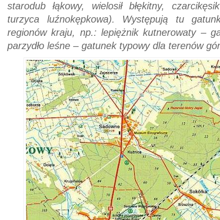
starodub łąkowy, wielosił błękitny, czarcikęsi
turzyca luźnokępkowa). Występują tu gatun
regionów kraju, np.: lepiężnik kutnerowaty – 
parzydło leśne – gatunek typowy dla terenów gór