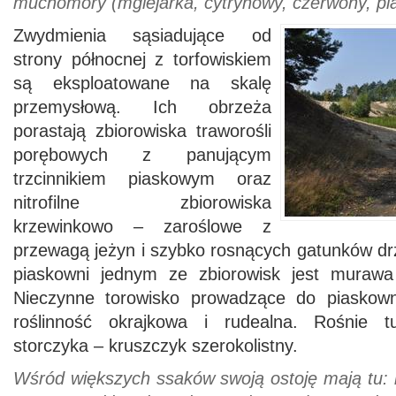
muchomory (mglejarka, cytrynowy, czerwony, pla
Zwydmienia sąsiadujące od
strony północnej z torfowiskiem
są eksploatowane na skalę
przemysłową. Ich obrzeża
porastają zbiorowiska traworośli
porębowych z panującym
trzcinnikiem piaskowym oraz
nitrofilne zbiorowiska
krzewinkowo – zaroślowe z
przewagą jeżyn i szybko rosnących gatunków dr
piaskowni jednym ze zbiorowisk jest murawa 
Nieczynne torowisko prowadzące do piaskowni
roślinność okrajkowa i rudealna. Rośnie t
storczyka – kruszczyk szerokolistny.
Wśród większych ssaków swoją ostoję mają tu: li