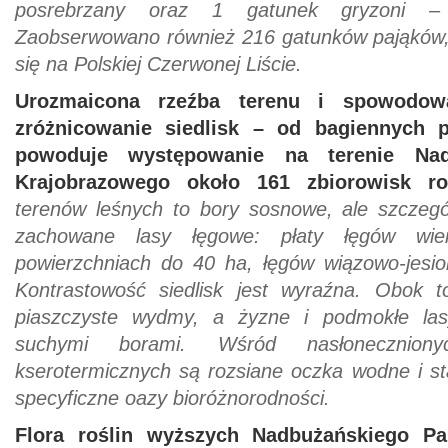
posrebrzany oraz 1 gatunek gryzoni – 
Zaobserwowano również 216 gatunków pająków, 
się na Polskiej Czerwonej Liście.
Urozmaicona rzeźba terenu i spowodow
zróżnicowanie siedlisk – od bagiennych 
powoduje występowanie na terenie Nad
Krajobrazowego około 161 zbiorowisk roś
terenów leśnych to bory sosnowe, ale szczeg
zachowane lasy łęgowe: płaty łęgów wier
powierzchniach do 40 ha, łęgów wiązowo-jesi
Kontrastowość siedlisk jest wyraźna. Obok t
piaszczyste wydmy, a żyzne i podmokłe las
suchymi borami. Wśród nasłonecznio
kserotermicznych są rozsiane oczka wodne i st
specyficzne oazy bioróżnorodności.
Flora roślin wyższych Nadbużańskiego Pa