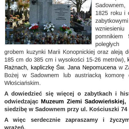
Sadownem, d
1825 roku i 
zabytkowy
wzniesien
pomnikiem 
poległyc
grobem kuzynki Marii Konopnickiej oraz aleją
185 cm do 385 cm i wysokości 15-26 metrów),
Rażnach, kapliczkę Św. Jana Nepomucena
w Za
Bożej w Sadownem lub austriacką komorę 
Włościańskim.
A dowiedzieć się więcej o zabytkach i hi
odwiedzając
Muzeum Ziemi Sadowieńskiej,
siedzibę w Sadownem przy ul. Kościuszki 74 
A więc serdecznie zapraszamy i życzy
wrażeń.