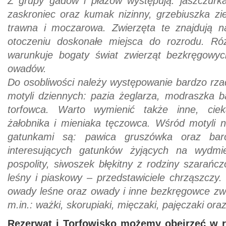
Z grupy gadów i płazów występują: jaszczurk
zaskroniec oraz kumak nizinny, grzebiuszka z
trawna i moczarowa. Zwierzęta te znajdują n
otoczeniu doskonałe miejsca do rozrodu. Ró
warunkuje bogaty świat zwierząt bezkręgowyc
owadów.
Do osobliwości należy występowanie bardzo rzad
motyli dziennych: pazia żeglarza, modraszka b
torfowca. Warto wymienić także inne, ciek
żałobnika i mieniaka tęczowca. Wśród motyli n
gatunkami są: pawica gruszówka oraz bar
interesujących gatunków żyjących na wydmi
pospolity, siwoszek błękitny z rodziny szarańc
leśny i piaskowy – przedstawiciele chrząszczy
owady leśne oraz owady i inne bezkręgowce zwi
m.in.: ważki, skorupiaki, mięczaki, pajęczaki oraz
Rezerwat i Torfowisko możemy obejrzeć w 