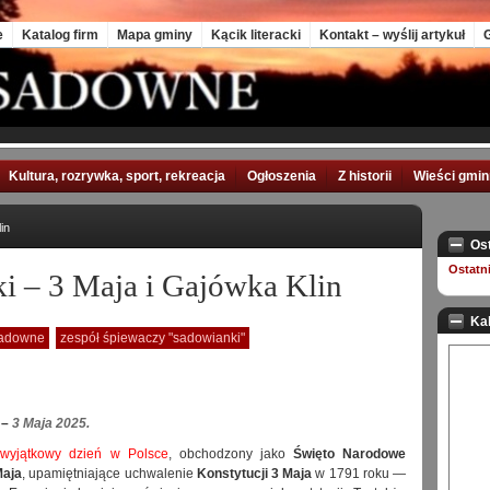
e
Katalog firm
Mapa gminy
Kącik literacki
Kontakt – wyślij artykuł
G
Kultura, rozrywka, sport, rekreacja
Ogłoszenia
Z historii
Wieści gmi
in
Os
Ostatn
ki – 3 Maja i Gajówka Klin
Ka
sadowne
zespół śpiewaczy "sadowianki"
 –
3 Maja 2025.
wyjątkowy dzień w Polsce
, obchodzony jako
Święto Narodowe
Maja
, upamiętniające uchwalenie
Konstytucji 3 Maja
w 1791 roku —