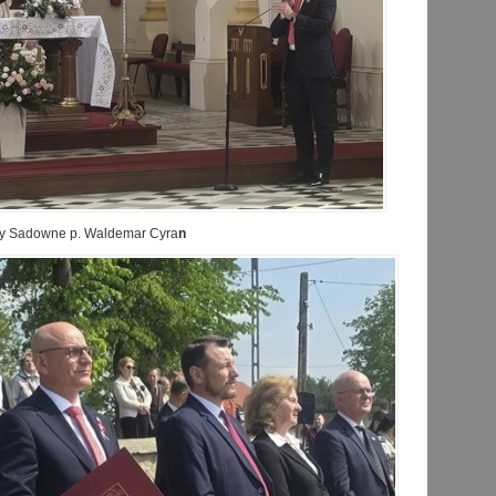
y Sadowne p. Waldemar Cyra
n