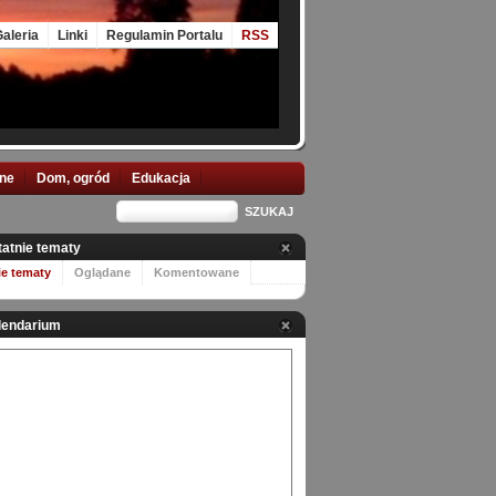
aleria
Linki
Regulamin Portalu
RSS
nne
Dom, ogród
Edukacja
tatnie tematy
ie tematy
Oglądane
Komentowane
lendarium