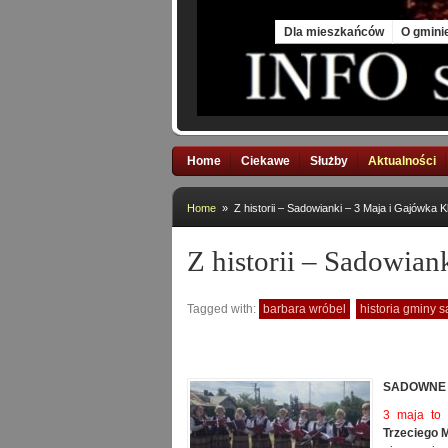
Sun, 9 Aug 2026
Dla mieszkańców
O gmini
Home
Ciekawe
Służby
Aktualności
Home
» Z historii – Sadowianki – 3 Maja i Gajówka Kl
Z historii – Sadowian
Tagged with:
barbara wróbel
historia gminy 
SADOWNE
3 maja to 
Trzeciego 