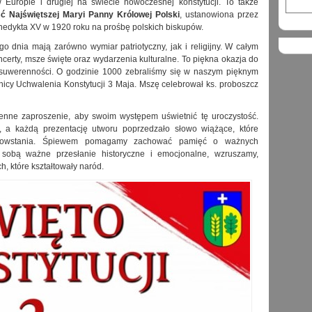
 Europie i drugiej na świecie nowoczesnej konstytucji. To także
ć Najświętszej Maryi Panny Królowej Polski
, ustanowiona przez
edykta XV w 1920 roku na prośbę polskich biskupów.
o dnia mają zarówno wymiar patriotyczny, jak i religijny. W całym
certy, msze święte oraz wydarzenia kulturalne. To piękna okazja do
o suwerenności. O godzinie 10
00
zebraliśmy się w naszym pięknym
znicy Uchwalenia Konstytucji 3 Maja. Mszę celebrował ks. proboszcz
enne zaproszenie, aby swoim występem uświetnić tę uroczystość.
, a każdą prezentację utworu poprzedzało słowo wiążące, które
go powstania. Śpiewem pomagamy zachować pamięć o ważnych
sobą ważne przesłanie historyczne i emocjonalne, wzruszamy,
, które kształtowały naród.