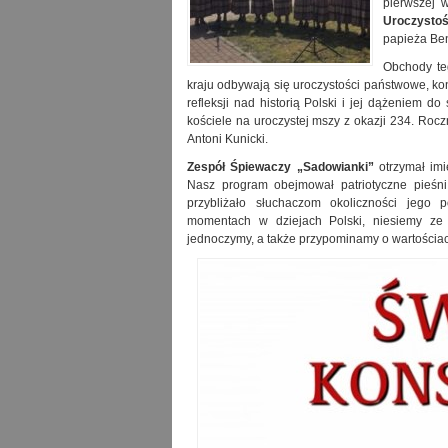
pierwszej w
Uroczystoś
papieża Ben
Obchody teg
kraju odbywają się uroczystości państwowe, kon
refleksji nad historią Polski i jej dążeniem d
kościele na uroczystej mszy z okazji 234. Roc
Antoni Kunicki.
Zespół Śpiewaczy „Sadowianki”
otrzymał imi
Nasz program obejmował patriotyczne pieśni
przybliżało słuchaczom okoliczności je
momentach w dziejach Polski, niesiemy ze 
jednoczymy, a także przypominamy o wartościach