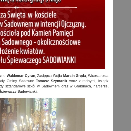
owne
Waldemar Cyran
, Zastępca Wójta
Marcin
Gręda
, Wicestarosta
Rady Gminy Sadowne
Tomasz Szymanik
wraz z radnymi, ksiądz
zty sztandarowe szkół w Sadownem oraz w Grabinach, harcerze,
Śpiewaczy Sadowianki.