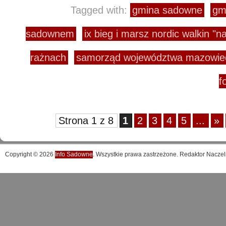
Tagged with:
gmina sadowne
gm
sadownem
ix bieg i marsz nordic walkin "
rażnach
samorząd województwa mazowie
f
Strona 1 z 8
1
2
3
4
5
...
»
Copyright © 2026
Info Sadowne
. Wszystkie prawa zastrzeżone. Redaktor Naczel