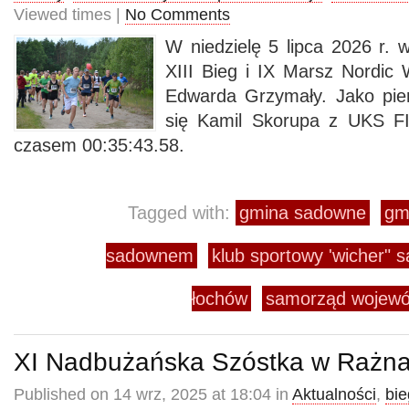
Viewed times |
No Comments
W niedzielę 5 lipca 2026 r.
XIII Bieg i IX Marsz Nordic W
Edwarda Grzymały. Jako pie
się Kamil Skorupa z UKS F
czasem 00:35:43.58.
Tagged with:
gmina sadowne
gm
sadownem
klub sportowy 'wicher" 
łochów
samorząd wojewó
XI Nadbużańska Szóstka w Rażn
Published on 14 wrz, 2025 at 18:04 in
Aktualności
,
bie