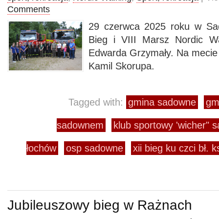
Comments
29 czerwca 2025 roku w Sa
Bieg i VIII Marsz Nordic Wa
Edwarda Grzymały. Na mecie p
Kamil Skorupa.
Tagged with:
gmina sadowne
gm
sadownem
klub sportowy 'wicher" 
łochów
osp sadowne
xii bieg ku czci bł.
Jubileuszowy bieg w Rażnach