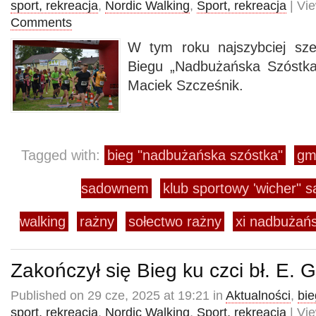
sport, rekreacja
,
Nordic Walking
,
Sport, rekreacja
| Vi
Comments
W tym roku najszybciej sze
Biegu „Nadbużańska Szóstk
Maciek Szcześnik.
Tagged with:
bieg "nadbużańska szóstka"
gm
sadownem
klub sportowy 'wicher" 
walking
rażny
sołectwo rażny
xi nadbużań
Zakończył się Bieg ku czci bł. E. 
Published on 29 cze, 2025 at 19:21 in
Aktualności
,
bie
sport, rekreacja
,
Nordic Walking
,
Sport, rekreacja
| Vi