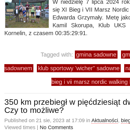
W niedzielę 7 lipca 2024 r
się XI Bieg i VII Marsz Nordic
Edwarda Grzymały. Metę jako
Kamil Skorupa, Klub UKS 
Kornelin, z czasem 00:35:29:91.
Tagged with:
gmina sadowne
gm
sadownem
klub sportowy 'wicher" sadowne
n
bieg i vii marsz nordic walking
350 km przebiegł w pięćdziesiąt d
Czy to możliwe?
Published on 21 sie, 2023 at 17:09 in
Aktualności
,
bie
Viewed times |
No Comments