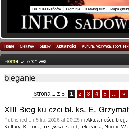
Fri, 7 Aug 2026
Dla mieszkańców
O gminie
Katalog firm
Mapa gmin
Home
Ciekawe
Służby
Aktualności
Kultura, rozrywka, sport, re
Home
» Archives
bieganie
Strona 1 z 8
1
2
3
4
5
...
»
XIII Bieg ku czci bł. ks. E. Grzymał
Published on 5 lip, 2026 at 20:25 in
Aktualności
,
biega
Kultury
,
Kultura, rozrywka, sport, rekreacja
,
Nordic Wa