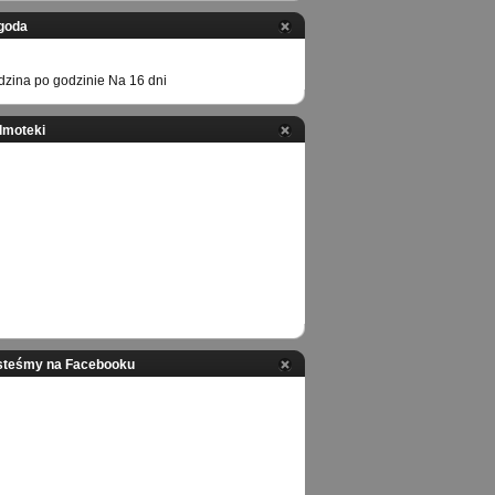
goda
zina po godzinie
Na 16 dni
ilmoteki
steśmy na Facebooku