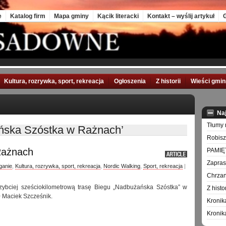
e
Katalog firm
Mapa gminy
Kącik literacki
Kontakt – wyślij artykuł
G
Kultura, rozrywka, sport, rekreacja
Ogłoszenia
Z historii
Wieści gmi
Na
Tłumy 
ńska Szóstka w Rażnach’
Robisz
Rażnach
PAMIĘ
Zapra
ganie
,
Kultura, rozrywka, sport, rekreacja
,
Nordic Walking
,
Sport, rekreacja
|
Chrzan
zybciej sześciokilometrową trasę Biegu „Nadbużańska Szóstka” w
Z hist
 Maciek Szcześnik.
Kronik
Kronik