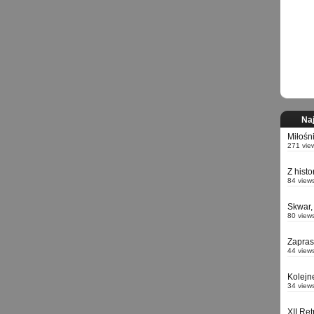
Naj
Miłośn
271 vie
Z hist
84 view
Skwar,
80 view
Zapra
44 view
Kolejn
34 view
XII Re