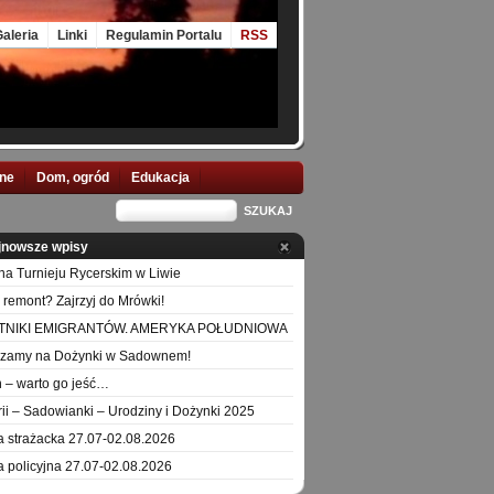
aleria
Linki
Regulamin Portalu
RSS
nne
Dom, ogród
Edukacja
jnowsze wpisy
na Turnieju Rycerskim w Liwie
 remont? Zajrzyj do Mrówki!
TNIKI EMIGRANTÓW. AMERYKA POŁUDNIOWA
szamy na Dożynki w Sadownem!
 – warto go jeść…
orii – Sadowianki – Urodziny i Dożynki 2025
a strażacka 27.07-02.08.2026
a policyjna 27.07-02.08.2026