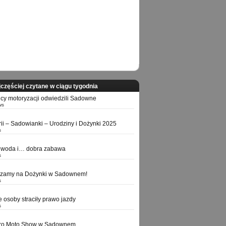
częściej czytane w ciągu tygodnia
icy motoryzacji odwiedzili Sadowne
ws
orii – Sadowianki – Urodziny i Dożynki 2025
s
 woda i… dobra zabawa
s
szamy na Dożynki w Sadownem!
s
e osoby straciły prawo jazdy
s
tro Moto Show w Sadownem