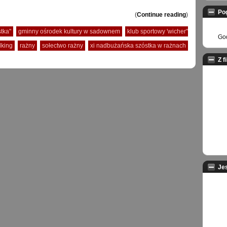
Po
(
Continue reading
)
tka"
gminny ośrodek kultury w sadownem
klub sportowy 'wicher"
God
lking
rażny
sołectwo rażny
xi nadbużańska szóstka w rażnach
Z f
Je