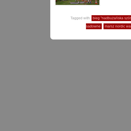
Tagged with:
bieg "nadbużańska szós
sadowne
marsz nordic wa