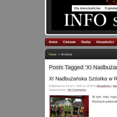
Sat, 8 Aug 2026
Dla mieszkańców
O gmini
Home
Ciekawe
Służby
Aktualności
Home
» Archives
Posts Tagged ‘XI Nadbuża
XI Nadbużańska Szóstka w 
Published on 14 wrz, 2025 at 18:04 in
Aktualności
,
bie
Viewed times |
No Comments
W tym roku najs
Rażnach pokonał