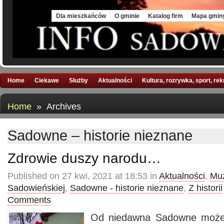
Fri, 7 Aug 2026
Dla mieszkańców
O gminie
Katalog firm
Mapa gmin
Home
Ciekawe
Służby
Aktualności
Kultura, rozrywka, sport, re
Home
» Archives
Sadowne – historie nieznane
Zdrowie duszy narodu…
Published on 27 kwi, 2021 at 18:53 in
Aktualności
,
Mu
Sadowieńskiej
,
Sadowne - historie nieznane
,
Z historii
Comments
Od niedawna Sadowne może 