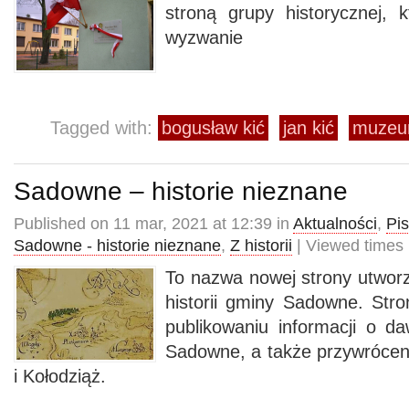
stroną grupy historycznej, k
wyzwanie
Tagged with:
bogusław kić
jan kić
muzeum
Sadowne – historie nieznane
Published on 11 mar, 2021 at 12:39 in
Aktualności
,
Pi
Sadowne - historie nieznane
,
Z historii
| Viewed times
To nazwa nowej strony utworz
historii gminy Sadowne. Stro
publikowaniu informacji o d
Sadowne, a także przywrócen
i Kołodziąż.