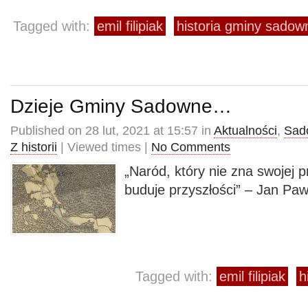
Tagged with:
emil filipiak
historia gminy sadow
Dzieje Gminy Sadowne…
Published on 28 lut, 2021 at 15:57 in
Aktualności
,
Sado
Z historii
| Viewed times |
No Comments
„Naród, który nie zna swojej p
buduje przyszłości” – Jan Pawe
Tagged with:
emil filipiak
h