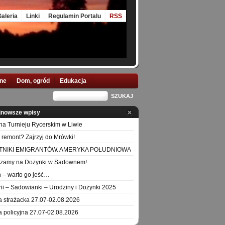
aleria
Linki
Regulamin Portalu
RSS
nne
Dom, ogród
Edukacja
jnowsze wpisy
na Turnieju Rycerskim w Liwie
 remont? Zajrzyj do Mrówki!
TNIKI EMIGRANTÓW. AMERYKA POŁUDNIOWA
szamy na Dożynki w Sadownem!
 – warto go jeść…
orii – Sadowianki – Urodziny i Dożynki 2025
a strażacka 27.07-02.08.2026
a policyjna 27.07-02.08.2026