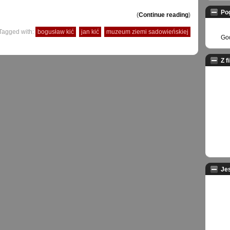
Po
(
Continue reading
)
Tagged with:
bogusław kić
jan kić
muzeum ziemi sadowieńskiej
God
Z f
Je