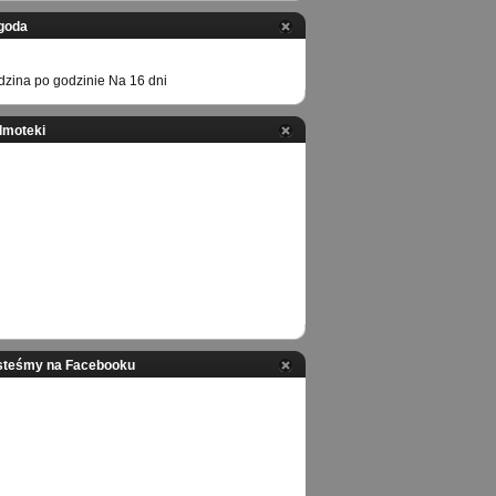
goda
zina po godzinie
Na 16 dni
ilmoteki
steśmy na Facebooku