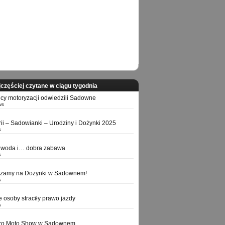
częściej czytane w ciągu tygodnia
icy motoryzacji odwiedzili Sadowne
ws
orii – Sadowianki – Urodziny i Dożynki 2025
s
 woda i… dobra zabawa
s
szamy na Dożynki w Sadownem!
s
e osoby straciły prawo jazdy
s
tro Moto Show w Sadownem