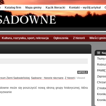
e
Katalog firm
Mapa gminy
Kącik literacki
Kontakt – wyślij artykuł
G
Kultura, rozrywka, sport, rekreacja
Ogłoszenia
Z historii
Wieści gmi
Na
Tłumy 
Robisz
PAMIĘ
Zapra
eum Ziemi Sadowieńskiej
,
Sadowne - historie nieznane
,
Z historii
| Viewed
Chrzan
owne może się poszczycić nową stroną grupy historycznej, która
Z hist
 wyzwanie
Kronik
Kronik