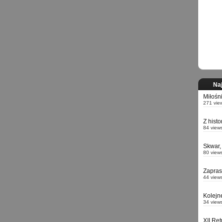
Naj
Miłośn
271 vie
Z hist
84 view
Skwar,
80 view
Zapra
44 view
Kolejn
34 view
XII Re