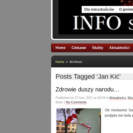
Sat, 8 Aug 2026
Dla mieszkańców
O gmini
Home
Ciekawe
Służby
Aktualności
Home
» Archives
Posts Tagged ‘Jan Kić’
Zdrowie duszy narodu…
Published on 27 kwi, 2021 at 18:53 in
Aktualności
,
Muz
times |
No Comments
Od niedawna Sad
podjęła nie lada