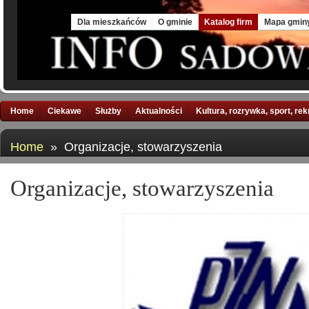
Fri, 7 Aug 2026
Dla mieszkańców
O gminie
Katalog firm
Mapa gmin
Home
Ciekawe
Służby
Aktualności
Kultura, rozrywka, sport, re
Home
» Organizacje, stowarzyszenia
Organizacje, stowarzyszenia