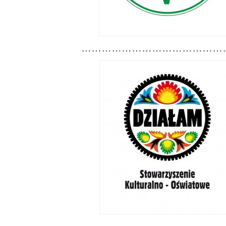
……………………………………