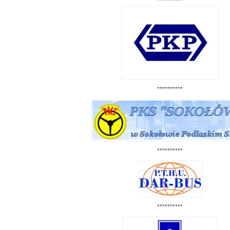
**********
**********
**********
**********