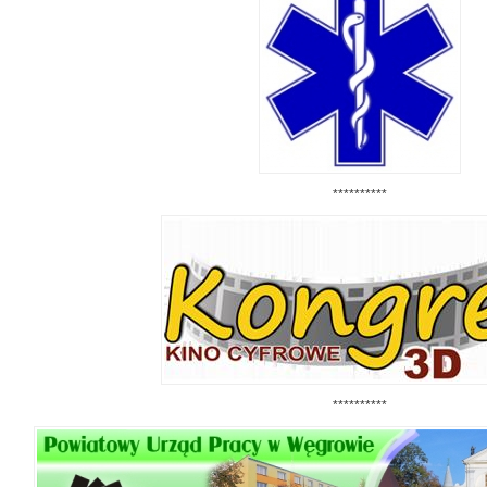
**********
**********