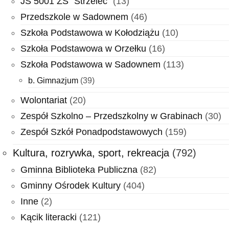
JS 5001 ZS "Strzelec"
(13)
Przedszkole w Sadownem
(46)
Szkoła Podstawowa w Kołodziążu
(10)
Szkoła Podstawowa w Orzełku
(16)
Szkoła Podstawowa w Sadownem
(113)
b. Gimnazjum
(39)
Wolontariat
(20)
Zespół Szkolno – Przedszkolny w Grabinach
(30)
Zespół Szkół Ponadpodstawowych
(159)
Kultura, rozrywka, sport, rekreacja
(792)
Gminna Biblioteka Publiczna
(82)
Gminny Ośrodek Kultury
(404)
Inne
(2)
Kącik literacki
(121)