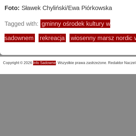
Foto:
Sławek Chyliński/Ewa Piórkowska
Tagged with:
gminny ośrodek kultury w
sadownem
rekreacja
wiosenny marsz nordic 
Copyright © 2026
Info Sadowne
. Wszystkie prawa zastrzeżone. Redaktor Naczel