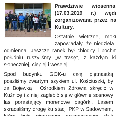
Prawdziwie wiosenna
(17.03.2019 r.) wę
zorganizowana przez n
Kultury.
Ostatnie wietrzne, mo
zapowiadały, że niedziela
odmienna. Jeszcze ranek był chłodny i pochm
południu ruszyliśmy „w trasę”, z każdym k
słoneczniej, cieplej i weselej.
Spod budynku GOK-u całą piętnastką
poszliśmy zwartym szykiem ul. Kościuszki, by
za Bojewką i Ośrodkiem Zdrowia skręcić w
Kuźnicę i z niej zagłębić się w głównie sosnowy
las porastający morenowe pagórki. Lasem
skracaliśmy drogę ku stacji PKP w Sadownem,