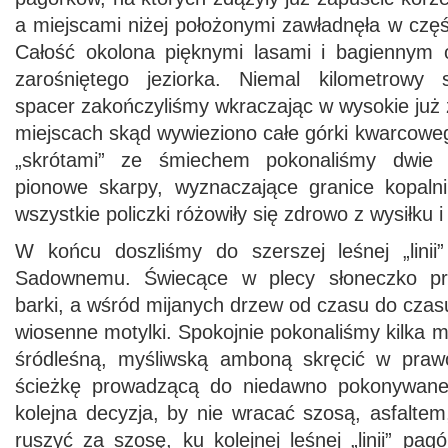
a miejscami niżej położonymi zawładnęła w częś
Całość okolona pięknymi lasami i bagiennym 
zarośniętego jeziorka. Niemal kilometrowy s
spacer zakończyliśmy wkraczając w wysokie już z
miejscach skąd wywieziono całe górki kwarcowe
„skrótami” ze śmiechem pokonaliśmy dwie p
pionowe skarpy, wyznaczające granice kopaln
wszystkie policzki różowiły się zdrowo z wysiłku i 
W końcu doszliśmy do szerszej leśnej „linii
Sadownemu. Świecące w plecy słoneczko prz
barki, a wśród mijanych drzew od czasu do czas
wiosenne motylki. Spokojnie pokonaliśmy kilka m
śródleśną, myśliwską amboną skręcić w praw
ścieżkę prowadzącą do niedawno pokonywane
kolejna decyzja, by nie wracać szosą, asfalte
ruszyć za szosę, ku kolejnej leśnej „linii” pag