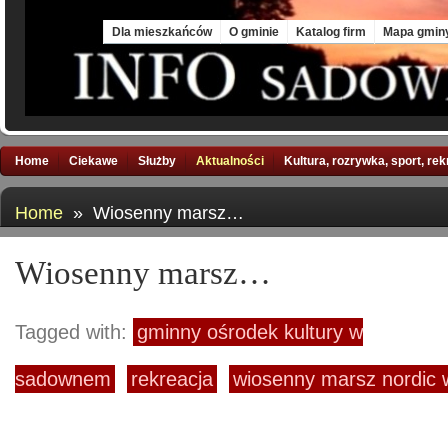
Mon, 10 Aug 2026
Dla mieszkańców
O gminie
Katalog firm
Mapa gmin
Home
Ciekawe
Służby
Aktualności
Kultura, rozrywka, sport, re
Home
» Wiosenny marsz…
Wiosenny marsz…
Tagged with:
gminny ośrodek kultury w
sadownem
rekreacja
wiosenny marsz nordic 