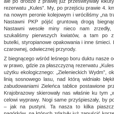
ale po drodze z prawej już prześwitywały kiku
rezerwatu „Kules”. My, po przejściu prawie 4. k
na nowym peronie kolejowym i wróciliśmy „na t
Nastawni PKP pójść gruntową drogą biegnąc
Nastawni wesołe miny nieco nam zrzedły,
szukaliśmy pierwszych kwiatów, a tam po zi
butelki, styropianowe opakowania i inne śmieci.
czarownej, odwiecznej przyrody.
Z biegnącego wśród leśnego boru duktu nasze o
w prawo, gdzie za płaszczyzną rezerwatu „Kules” 
użytku ekologicznego: „Zielenieckich Wydm”, o
linią sosnowego lasu, nad którą widniało błęk
zabudowaniami Zieleńca tablice postawione p
Krajobrazowy skierowały nas właśnie ku tym 
celowi wyprawy. Nogi same przyśpieszały, by p
– jak na pustyni. Ta nasza to kilka piaszcz
pagórków, na których zdążyły już zapuścić korze