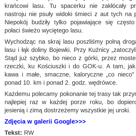
krańcowi lasu. Tu spacerku nie zakłócały pr
nastroju nie psuły widoki śmieci z aut tych n
Niepokój budziły tylko pojawiające się często
połaci świeżo wyciętego lasu.
Wychodząc na skraj lasu poszliśmy polną drog
lasu i łąk doliny Bojewki. Przy Kuźnicy „zatoczyl
Stąd już szybko, bo nieco z górki, przez most
rzeczki, ku Kościuszki i do GOK-u. A tam, jak
kawa i małe, smaczne, kaloryczne „co nieco”
ponad 10. km i ponad 2. godz. wędrówce.
Każdemu polecamy pokonanie tej trasy tak przyn
najlepiej raz w każdej porze roku, bo dopier
jesienią i zimą dostrzeżemy wszystkie jej uroki.
Zdjęcia w galerii Google>>>
Tekst:
RW