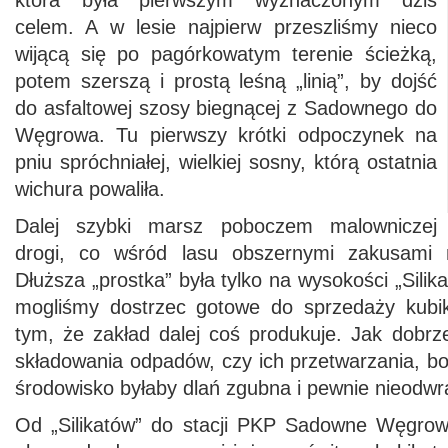
która była pierwszym wyznaczonym dziś
celem. A w lesie najpierw przeszliśmy nieco
wijącą się po pagórkowatym terenie ścieżką,
potem szerszą i prostą leśną „linią”, by dojść
do asfaltowej szosy biegnącej z Sadownego do
Węgrowa. Tu pierwszy krótki odpoczynek na
pniu spróchniałej, wielkiej sosny, którą ostatnia
wichura powaliła.
Dalej szybki marsz poboczem malowniczej
drogi, co wśród lasu obszernymi zakusami 
Dłuższa „prostka” była tylko na wysokości „Silika
mogliśmy dostrzec gotowe do sprzedaży kubik
tym, że zakład dalej coś produkuje. Jak dobrz
składowania odpadów, czy ich przetwarzania, bo
środowisko byłaby dlań zgubna i pewnie nieodwr
Od „Silikatów” do stacji PKP Sadowne Węgrowsk