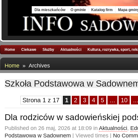
Sun, 9 Aug 2026
Dla mieszkańców
O gminie
Katalog firm
Mapa gmin
Home
Ciekawe
Służby
Aktualności
Kultura, rozrywka, sport, re
Home
» Archives
Szkoła Podstawowa w Sadowne
Strona 1 z 17
1
2
3
4
5
...
10
..
Dla rodziców w sadowieńskiej po
Published on 26 maj, 2026 at 18:09 in
Aktualności
,
Ed
Podstawowa w Sadownem
| Viewed times |
No Comm