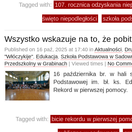
Tagged with:
107. rocznica odzyskania nie
święto niepodległości
szkoła po
Wszystko wskazuje na to, że pobit
Published on 16 paź, 2025 at 17:40 in
Aktualności
,
Dr
"Włóczykije"
,
Edukacja
,
Szkoła Podstawowa w Sado
Przedszkolny w Grabinach
| Viewed times |
No Comm
16 października br. w hali 
Podstawowej im. bł. ks. E
Rekord w pierwszej pomocy.
Tagged with:
bicie rekordu w pierwszej pom