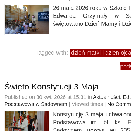
26 maja 2026 roku w Szkole P
Edwarda Grzymały w Sa
świętowano Dzień Mamy i Dzi
Tagged with:
dzień matki i dzień o
pod
Święto Konstytucji 3 Maja
Published on 30 kwi, 2026 at 15:31 in
Aktualności
,
Edu
Podstawowa w Sadownem
| Viewed times |
No Comm
Konstytucję 3 maja uchwalon
Podstawowa im. bł. ks. 
Sadownem uczciła jej 235.