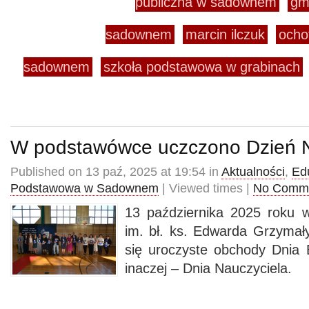
publiczna w sadownem
gm
sadownem
marcin ilczuk
ocho
sadownem
szkoła podstawowa w grabinach
W podstawówce uczczono Dzień N
Published on 13 paź, 2025 at 19:54 in
Aktualności
,
Ed
Podstawowa w Sadownem
| Viewed times |
No Comm
13 października 2025 roku 
im. bł. ks. Edwarda Grzyma
się uroczyste obchody Dnia 
inaczej – Dnia Nauczyciela.