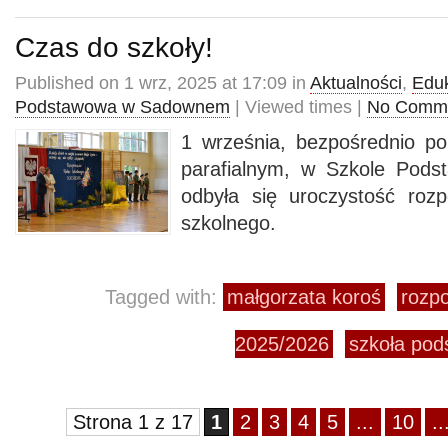
Czas do szkoły!
Published on 1 wrz, 2025 at 17:09 in
Aktualności
,
Edu
Podstawowa w Sadownem
| Viewed times |
No Comm
1 września, bezpośrednio p
parafialnym, w Szkole Pod
odbyła się uroczystość roz
szkolnego.
Tagged with:
małgorzata koroś
rozp
2025/2026
szkoła po
Strona 1 z 17
1
2
3
4
5
...
10
..