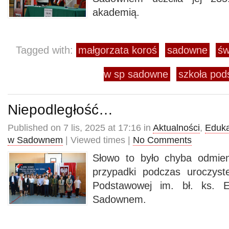
akademią.
Tagged with:
małgorzata koroś
sadowne
św
w sp sadowne
szkoła po
Niepodległość…
Published on 7 lis, 2025 at 17:16 in
Aktualności
,
Eduka
w Sadownem
| Viewed times |
No Comments
Słowo to było chyba odmien
przypadki podczas uroczyst
Podstawowej im. bł. ks. 
Sadownem.