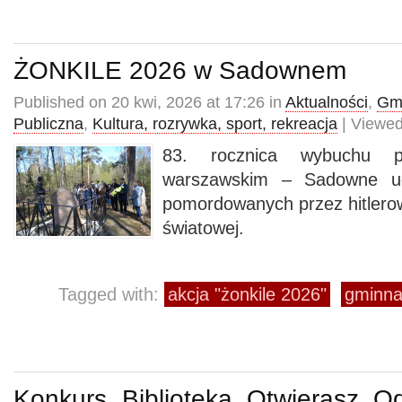
ŻONKILE 2026 w Sadownem
Published on 20 kwi, 2026 at 17:26 in
Aktualności
,
Gmi
Publiczna
,
Kultura, rozrywka, sport, rekreacja
| Viewed
83. rocznica wybuchu p
warszawskim – Sadowne uc
pomordowanych przez hitlerow
światowej.
Tagged with:
akcja "żonkile 2026"
gminna 
Konkurs „Biblioteka. Otwierasz. O