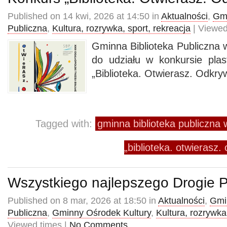
Published on 14 kwi, 2026 at 14:50 in
Aktualności
,
Gmi
Publiczna
,
Kultura, rozrywka, sport, rekreacja
| Viewed
Gminna Biblioteka Publiczn
do udziału w konkursie pla
„Biblioteka. Otwierasz. Odkry
Tagged with:
gminna biblioteka publiczn
„biblioteka. otwierasz.
Wszystkiego najlepszego Drogie P
Published on 8 mar, 2026 at 18:50 in
Aktualności
,
Gmi
Publiczna
,
Gminny Ośrodek Kultury
,
Kultura, rozrywka
Viewed times |
No Comments