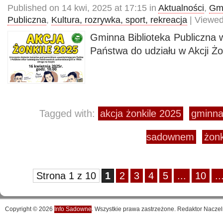
Published on 14 kwi, 2025 at 17:15 in
Aktualności
,
Gmi
Publiczna
,
Kultura, rozrywka, sport, rekreacja
| Viewed
Gminna Biblioteka Publiczn
Państwa do udziału w Akcji Żo
Tagged with:
akcja żonkile 2025
gminna 
sadownem
żon
Strona 1 z 10
1
2
3
4
5
...
10
..
Copyright © 2026
Info Sadowne
. Wszystkie prawa zastrzeżone. Redaktor Naczel