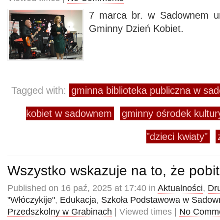
7 marca br. w Sadownem ur
Gminny Dzień Kobiet.
Tagged with:
gminna biblioteka publiczna w s
kobiet w sadownem
gminny ośrodek kultu
"dzieci kwiaty"
Wszystko wskazuje na to, że pobit
Published on 16 paź, 2025 at 17:40 in
Aktualności
,
Dr
"Włóczykije"
,
Edukacja
,
Szkoła Podstawowa w Sado
Przedszkolny w Grabinach
| Viewed times |
No Comm