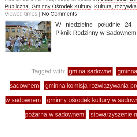
Publiczna
,
Gminny Ośrodek Kultury
,
Kultura, rozrywka
Viewed times |
No Comments
W niedzielne południe 24 
Piknik Rodzinny w Sadownem
Tagged with:
gmina sadowne
gminna 
sadownem
gminna komisja rozwiązywania p
w sadownem
gminny ośrodek kultury w sado
pożarna w sadownem
stowarzyszenie n