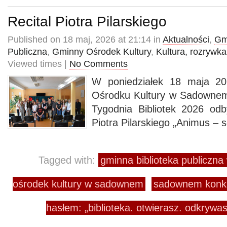
Recital Piotra Pilarskiego
Published on 18 maj, 2026 at 21:14 in
Aktualności
,
Gm
Publiczna
,
Gminny Ośrodek Kultury
,
Kultura, rozrywka
Viewed times |
No Comments
W poniedziałek 18 maja 2
Ośrodku Kultury w Sadowne
Tygodnia Bibliotek 2026 odby
Piotra Pilarskiego „Animus – 
Tagged with:
gminna biblioteka publiczn
ośrodek kultury w sadownem
sadownem konku
hasłem: „biblioteka. otwierasz. odkrywa