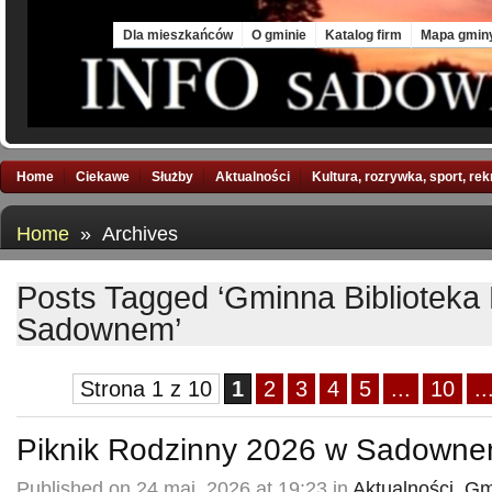
Sat, 8 Aug 2026
Dla mieszkańców
O gminie
Katalog firm
Mapa gmin
Home
Ciekawe
Służby
Aktualności
Kultura, rozrywka, sport, re
Home
» Archives
Posts Tagged ‘Gminna Biblioteka
Sadownem’
Strona 1 z 10
1
2
3
4
5
...
10
..
Piknik Rodzinny 2026 w Sadown
Published on 24 maj, 2026 at 19:23 in
Aktualności
,
Gm