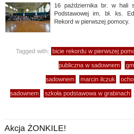
16 października br. w hali 
Podstawowej im. bł. ks. E
Rekord w pierwszej pomocy.
Tagged with:
bicie rekordu w pierwszej pom
publiczna w sadownem
gm
sadownem
marcin ilczuk
ocho
sadownem
szkoła podstawowa w grabinach
Akcja ŻONKILE!