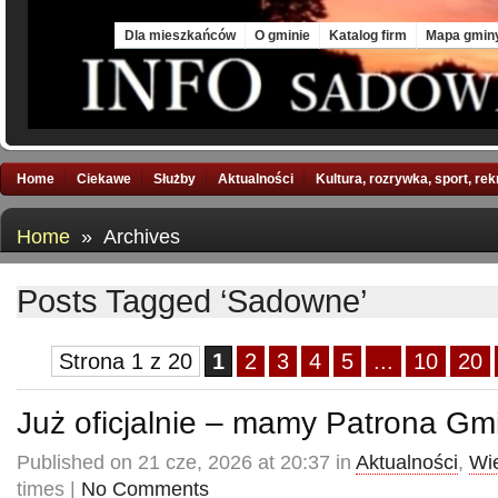
Sat, 8 Aug 2026
Dla mieszkańców
O gminie
Katalog firm
Mapa gmin
Home
Ciekawe
Służby
Aktualności
Kultura, rozrywka, sport, re
Home
» Archives
Posts Tagged ‘Sadowne’
Strona 1 z 20
1
2
3
4
5
...
10
20
Już oficjalnie – mamy Patrona Gm
Published on 21 cze, 2026 at 20:37 in
Aktualności
,
Wi
times |
No Comments