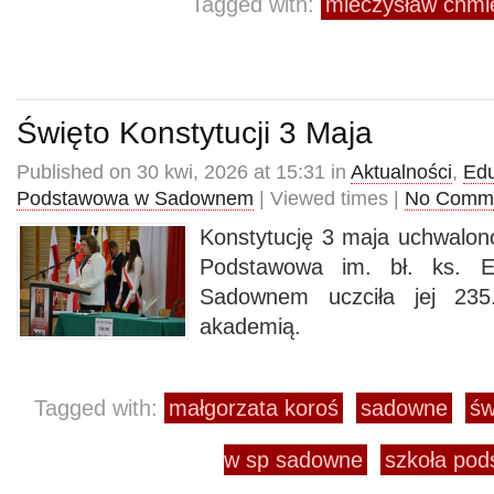
Tagged with:
mieczysław chmi
Święto Konstytucji 3 Maja
Published on 30 kwi, 2026 at 15:31 in
Aktualności
,
Edu
Podstawowa w Sadownem
| Viewed times |
No Comm
Konstytucję 3 maja uchwalon
Podstawowa im. bł. ks. 
Sadownem uczciła jej 235.
akademią.
Tagged with:
małgorzata koroś
sadowne
św
w sp sadowne
szkoła po