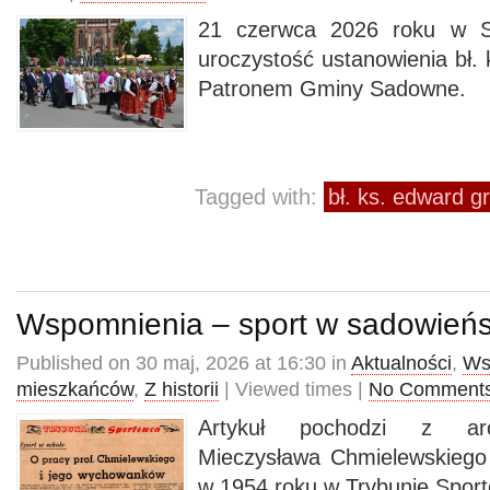
21 czerwca 2026 roku w S
uroczystość ustanowienia bł.
Patronem Gminy Sadowne.
Tagged with:
bł. ks. edward g
Wspomnienia – sport w sadowieńs
Published on 30 maj, 2026 at 16:30 in
Aktualności
,
Ws
mieszkańców
,
Z historii
| Viewed times |
No Comment
Artykuł pochodzi z ar
Mieczysława Chmielewskiego 
w 1954 roku w Trybunie Spor