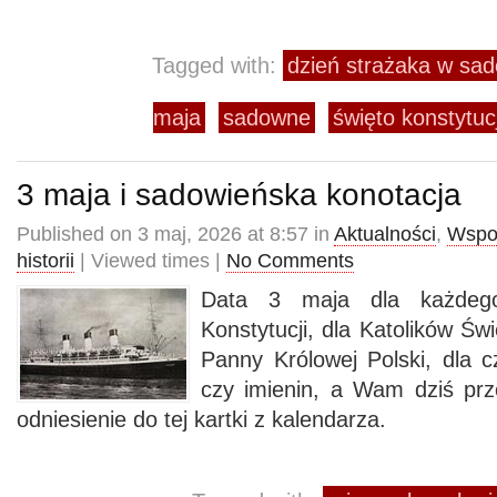
Tagged with:
dzień strażaka w s
maja
sadowne
święto konstytu
3 maja i sadowieńska konotacja
Published on 3 maj, 2026 at 8:57 in
Aktualności
,
Wspo
historii
| Viewed times |
No Comments
Data 3 maja dla każdeg
Konstytucji, dla Katolików Św
Panny Królowej Polski, dla c
czy imienin, a Wam dziś pr
odniesienie do tej kartki z kalendarza.