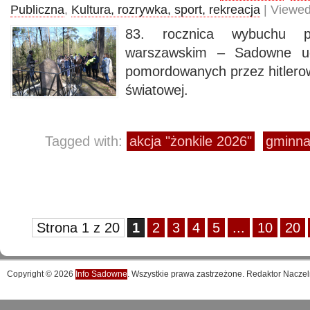
Publiczna
,
Kultura, rozrywka, sport, rekreacja
| Viewed
83. rocznica wybuchu p
warszawskim – Sadowne uc
pomordowanych przez hitlerow
światowej.
Tagged with:
akcja "żonkile 2026"
gminna 
Strona 1 z 20
1
2
3
4
5
...
10
20
Copyright © 2026
Info Sadowne
. Wszystkie prawa zastrzeżone. Redaktor Naczel