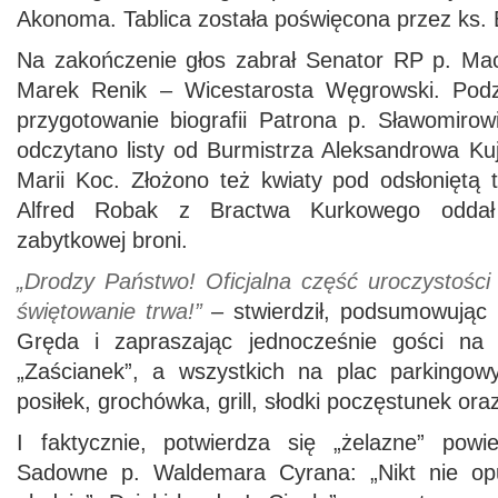
Akonoma. Tablica została poświęcona przez ks. 
Na zakończenie głos zabrał Senator RP p. Maci
Marek Renik – Wicestarosta Węgrowski. Pod
przygotowanie biografii Patrona p. Sławomiro
odczytano listy od Burmistrza Aleksandrowa Ku
Marii Koc. Złożono też kwiaty pod odsłoniętą 
Alfred Robak z Bractwa Kurkowego odda
zabytkowej broni.
„Drodzy Państwo! Oficjalna część uroczystości
świętowanie trwa!”
– stwierdził, podsumowując 
Gręda i zapraszając jednocześnie gości na 
„Zaścianek”, a wszystkich na plac parkingowy
posiłek, grochówka, grill, słodki poczęstunek oraz
I faktycznie, potwierdza się „żelazne” pow
Sadowne p. Waldemara Cyrana: „Nikt nie o