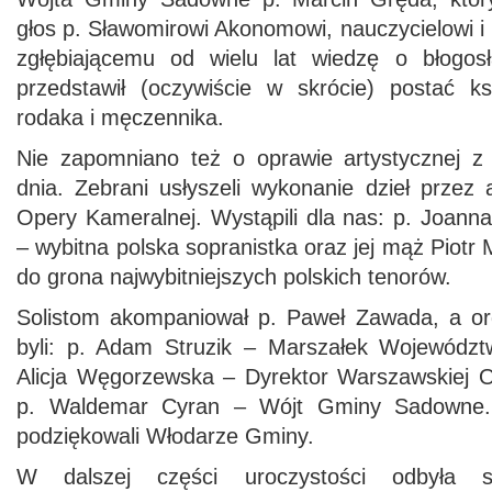
głos p. Sławomirowi Akonomowi, nauczycielowi i 
zgłębiającemu od wielu lat wiedzę o błogo
przedstawił (oczywiście w skrócie) postać k
rodaka i męczennika.
Nie zapomniano też o oprawie artystycznej z 
dnia. Zebrani usłyszeli wykonanie dzieł przez
Opery Kameralnej. Wystąpili dla nas: p. Joann
– wybitna polska sopranistka oraz jej mąż Piotr
do grona najwybitniejszych polskich tenorów.
Solistom akompaniował p. Paweł Zawada, a or
byli: p. Adam Struzik – Marszałek Województ
Alicja Węgorzewska – Dyrektor Warszawskiej 
p. Waldemar Cyran – Wójt Gminy Sadowne.
podziękowali Włodarze Gminy.
W dalszej części uroczystości odbyła