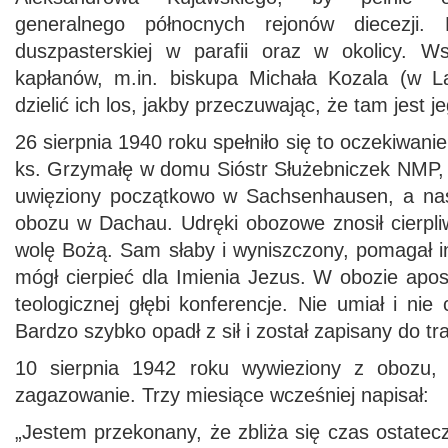
generalnego północnych rejonów diecezji. 
duszpasterskiej w parafii oraz w okolicy. W
kapłanów, m.in. biskupa Michała Kozala (w Lą
dzielić ich los, jakby przeczuwając, że tam jest j
26 sierpnia 1940 roku spełniło się to oczekiwan
ks. Grzymałę w domu Sióstr Służebniczek NMP, 
uwięziony początkowo w Sachsenhausen, a nas
obozu w Dachau. Udręki obozowe znosił cierpliw
wolę Bożą. Sam słaby i wyniszczony, pomagał in
mógł cierpieć dla Imienia Jezus. W obozie apos
teologicznej głębi konferencje. Nie umiał i nie
Bardzo szybko opadł z sił i został zapisany do tr
10 sierpnia 1942 roku wywieziony z obozu, 
zagazowanie. Trzy miesiące wcześniej napisał:
„Jestem przekonany, że zbliża się czas ostatecz