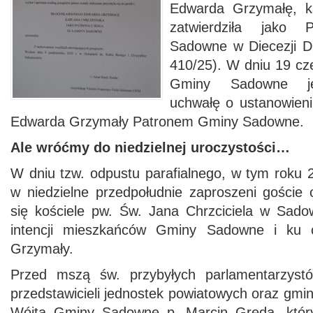
Edwarda Grzymałę, k
zatwierdziła jako
Sadowne w Diecezji Dr
410/25). W dniu 19 c
Gminy Sadowne jed
uchwałę o ustanowieni
Edwarda Grzymały Patronem Gminy Sadowne.
Ale wróćmy do niedzielnej uroczystości…
W dniu tzw. odpustu parafialnego, w tym roku 
w niedzielne przedpołudnie zaproszeni goście o
się kościele pw. Św. Jana Chrzciciela w Sa
intencji mieszkańców Gminy Sadowne i ku c
Grzymały.
Przed mszą św. przybyłych parlamentarzyst
przedstawicieli jednostek powiatowych oraz gmi
Wójta Gminy Sadowne p. Marcin Gręda, który