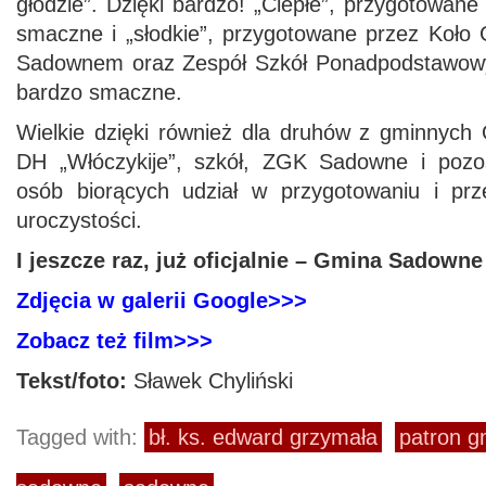
głodzie”. Dzięki bardzo! „Ciepłe”, przygotowa
smaczne i „słodkie”, przygotowane przez Koło
Sadownem oraz Zespół Szkół Ponadpodstawow
bardzo smaczne.
Wielkie dzięki również dla druhów z gminnych
DH „Włóczykije”, szkół, ZGK Sadowne i pozost
osób biorących udział w przygotowaniu i prz
uroczystości.
I jeszcze raz, już oficjalnie – Gmina Sadow
Zdjęcia w galerii Google>>>
Zobacz też film>>>
Tekst/foto:
Sławek Chyliński
Tagged with:
bł. ks. edward grzymała
patron g