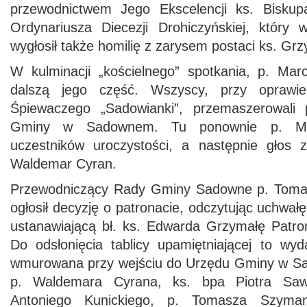
przewodnictwem Jego Ekscelencji ks. Bisku
Ordynariusza Diecezji Drohiczyńskiej, który
wygłosił także homilię z zarysem postaci ks. Grz
W kulminacji „kościelnego” spotkania, p. Mar
dalszą jego część. Wszyscy, przy oprawi
Śpiewaczego „Sadowianki”, przemaszerowali
Gminy w Sadownem. Tu ponownie p. Mar
uczestników uroczystości, a następnie głos 
Waldemar Cyran.
Przewodniczący Rady Gminy Sadowne p. Tomasz
ogłosił decyzję o patronacie, odczytując uchwał
ustanawiającą bł. ks. Edwarda Grzymałę Pat
Do odsłonięcia tablicy upamiętniającej to wyd
wmurowana przy wejściu do Urzędu Gminy w S
p. Waldemara Cyrana, ks. bpa Piotra Saw
Antoniego Kunickiego, p. Tomasza Szyman