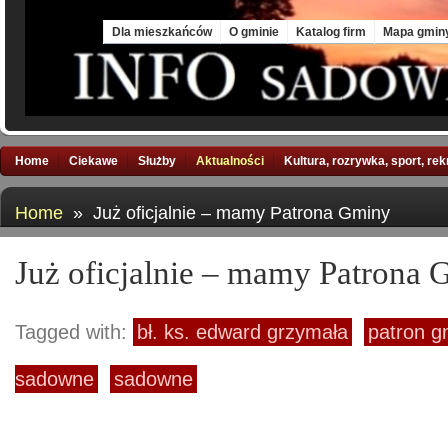
Thu, 6 Aug 2026
Dla mieszkańców
O gminie
Katalog firm
Mapa gmin
Home
Ciekawe
Służby
Aktualności
Kultura, rozrywka, sport, re
Home
» Już oficjalnie – mamy Patrona Gminy
Już oficjalnie – mamy Patrona
Tagged with:
bł. ks. edward grzymała
patron g
sadowne
sadowne