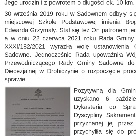
Jego urodzin i z powrotem o długości ok. 10 km.
30 września 2019 roku w Sadownem odbyły się
miejscowej Szkole Podstawowej imienia Bło
Edwarda Grzymały. Stał się też On patronem je
a w dniu 22 czerwca 2021 roku Rada Gminy
XXXI/182/2021 wyraziła wolę ustanowieni
Sadowne. Jednocześnie Rada upoważniła Wó
Przewodniczącego Rady Gminy Sadowne do w
Diecezjalnej w Drohiczynie o rozpoczęcie proc
sprawie.
Pozytywną dla Gmin
uzyskano 6 paździ
Dykasteria do Spr
Dyscypliny Sakramen
przyznanej jej prze
przychyliła się do pr