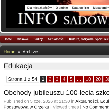
Mon, 10 Aug 2026
Dla mieszkańców
O gminie
Katalog firm
Mapa gmin
Home
Ciekawe
Służby
Aktualności
Kultura, rozrywka, sport, re
Home
» Archives
Edukacja
Strona 1 z 54
1
2
3
4
5
...
10
20
3
Obchody jubileuszu 100-lecia szko
Published on 5 cze, 2026 at 21:30 in
Aktualności
,
Edu
Podstawowa w Orzełku
| Viewed times |
No Comment