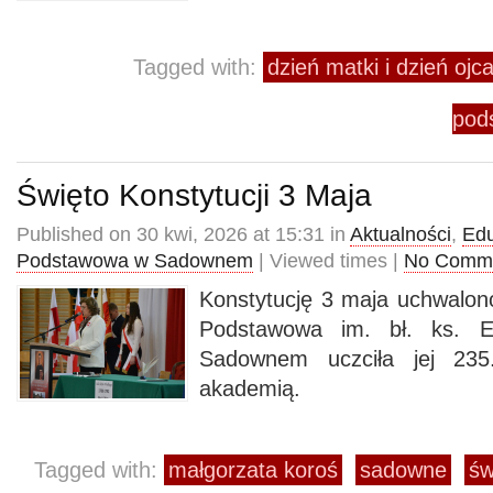
Tagged with:
dzień matki i dzień o
pod
Święto Konstytucji 3 Maja
Published on 30 kwi, 2026 at 15:31 in
Aktualności
,
Edu
Podstawowa w Sadownem
| Viewed times |
No Comm
Konstytucję 3 maja uchwalon
Podstawowa im. bł. ks. 
Sadownem uczciła jej 235.
akademią.
Tagged with:
małgorzata koroś
sadowne
św