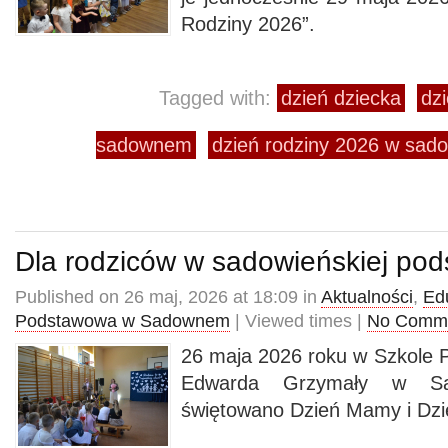
Rodziny 2026”.
Tagged with:
dzień dziecka
dzi
sadownem
dzień rodziny 2026 w sa
Dla rodziców w sadowieńskiej po
Published on 26 maj, 2026 at 18:09 in
Aktualności
,
Ed
Podstawowa w Sadownem
| Viewed times |
No Comm
26 maja 2026 roku w Szkole P
Edwarda Grzymały w Sa
świętowano Dzień Mamy i Dzi