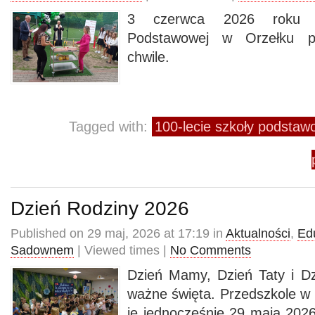
3 czerwca 2026 roku s
Podstawowej w Orzełku pr
chwile.
Tagged with:
100-lecie szkoły podstaw
Dzień Rodziny 2026
Published on 29 maj, 2026 at 17:19 in
Aktualności
,
Ed
Sadownem
| Viewed times |
No Comments
Dzień Mamy, Dzień Taty i D
ważne święta. Przedszkole 
je jednocześnie 29 maja 2026