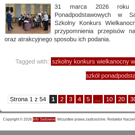
31 marca 2026 roku 
Ponadpodstawowych w S
Szkolny Konkurs Wielkanoc
przypomnienia przepisów n
oraz atrakcyjnego sposobu ich podania.
Tagged with:
szkolny konkurs wielkanocny 
szkół ponadpods
Strona 1 z 54
1
2
3
4
5
...
10
20
3
Copyright © 2026
Info Sadowne
. Wszystkie prawa zastrzeżone. Redaktor Naczel