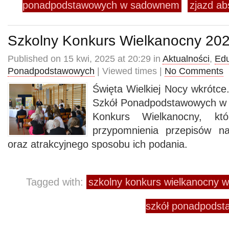
ponadpodstawowych w sadownem
zjazd a
Szkolny Konkurs Wielkanocny 20
Published on 15 kwi, 2025 at 20:29 in
Aktualności
,
Edu
Ponadpodstawowych
| Viewed times |
No Comments
Święta Wielkiej Nocy wkrótce
Szkół Ponadpodstawowych w
Konkurs Wielkanocny, kt
przypomnienia przepisów n
oraz atrakcyjnego sposobu ich podania.
Tagged with:
szkolny konkurs wielkanocny 
szkół ponadpods