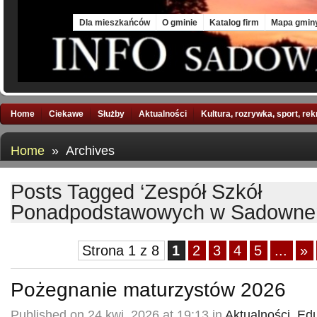
Sat, 8 Aug 2026
Dla mieszkańców
O gminie
Katalog firm
Mapa gmin
Home
Ciekawe
Służby
Aktualności
Kultura, rozrywka, sport, re
Home
» Archives
Posts Tagged ‘Zespół Szkół
Ponadpodstawowych w Sadowne
Strona 1 z 8
1
2
3
4
5
...
»
Pożegnanie maturzystów 2026
Published on 24 kwi, 2026 at 19:13 in
Aktualności
,
Edu