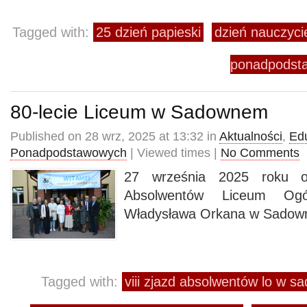
Tagged with:
25 dzień papieski
dzień nauczyci
ponadpodst
80-lecie Liceum w Sadownem
Published on 28 wrz, 2025 at 13:32 in
Aktualności
,
Ed
Ponadpodstawowych
| Viewed times |
No Comments
27 września 2025 roku od
Absolwentów Liceum Ogól
Władysława Orkana w Sadow
Tagged with:
viii zjazd absolwentów lo w 