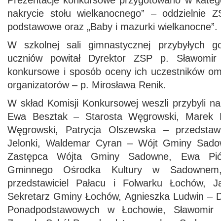
Prezentacje konkursowe przygotowano w kategor
nakrycie stołu wielkanocnego” – oddzielnie 
podstawowe oraz „Baby i mazurki wielkanocne”.
W szkolnej sali gimnastycznej przybyłych go
uczniów powitał Dyrektor ZSP p. Sławomi
konkursowe i sposób oceny ich uczestników omó
organizatorów – p. Mirosława Renik.
W skład Komisji Konkursowej weszli przybyli na
Ewa Besztak – Starosta Węgrowski, Marek R
Węgrowski, Patrycja Olszewska – przedstaw
Jelonki, Waldemar Cyran – Wójt Gminy Sado
Zastępca Wójta Gminy Sadowne, Ewa Pió
Gminnego Ośrodka Kultury w Sadowne
przedstawiciel Pałacu i Folwarku Łochów, 
Sekretarz Gminy Łochów, Agnieszka Ludwin – D
Ponadpodstawowych w Łochowie, Sławomir 