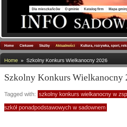
Mon, 10 Aug 2026
Dla mieszkańców
O gminie
Katalog firm
Mapa gmin
Home
Ciekawe
Służby
Aktualności
Kultura, rozrywka, sport, re
Home
» Szkolny Konkurs Wielkanocny 2026
Szkolny Konkurs Wielkanocny
Tagged with:
szkolny konkurs wielkanocny w zs
szkół ponadpodstawowych w sadownem