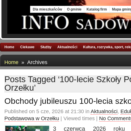
Sat, 8 Aug 2026
Dla mieszkańców
O gminie
Katalog firm
Mapa gmin
Home
Ciekawe
Służby
Aktualności
Kultura, rozrywka, sport, re
Home
» Archives
Posts Tagged ‘100-lecie Szkoły 
Orzełku’
Obchody jubileuszu 100-lecia szko
Published on 5 cze, 2026 at 21:30 in
Aktualności
,
Edu
Podstawowa w Orzełku
| Viewed times |
No Comment
3 czerwca 2026 roku s