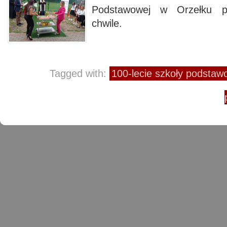
Podstawowej w Orzełku pr
chwile.
Tagged with:
100-lecie szkoły podstaw