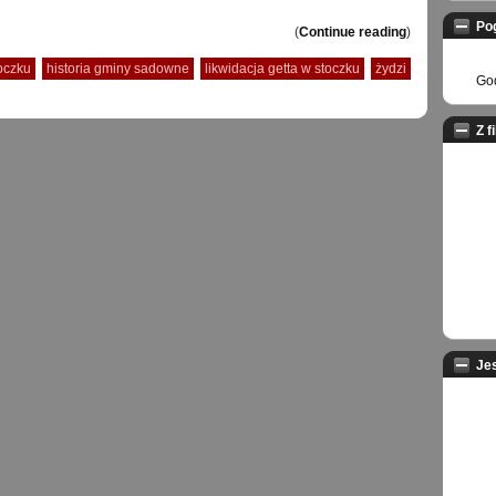
Po
(
Continue reading
)
oczku
historia gminy sadowne
likwidacja getta w stoczku
żydzi
God
Z f
Je