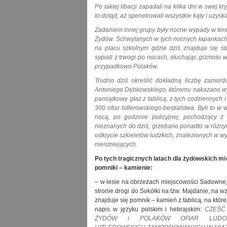
Po takiej libacji zapadali na kilka dni w swej k
to dotąd, aż spenetrowali wszystkie kąty i uzyska
Zadaniem innej grupy były nocne wypady w teren,
Żydów. Schwytanych w tych nocnych łapankach 
na placu szkolnym gdzie dziś znajduje się st
sypiali z trwogi po nocach, słuchając grzmotu
przypadkowo Polaków.
Trudno dziś określić dokładną liczbę zamor
Antoniego Dębkowskiego, któremu nakazano wyw
pamiątkowy głaz z tablicą, z tych codziennych
300 ofiar hitlerowskiego bestialstwa. Byli to w
nocą, po godzinie policyjnej, pochodzący z 
nieznanych do dziś, grzebano ponadto w różn
odkrycie szkieletów ludzkich, znalezionych w w
nieistniejących.
Po tych tragicznych latach dla żydowskich m
pomniki – kamienie:
– w lesie na obrzeżach miejscowości Sadowne,
stronie drogi do Sokółki na tzw. Majdanie, na w
znajduje się pomnik – kamień z tablicą, na które
napis w języku polskim i hebrajskim:
CZEŚĆ 
ŻYDÓW i POLAKÓW OFIAR LUDO