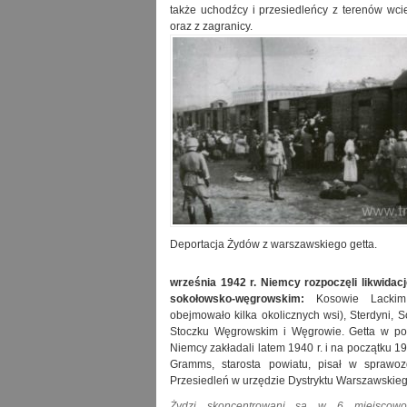
także uchodźcy i przesiedleńcy z terenów wcie
oraz z zagranicy.
Deportacja Żydów z warszawskiego getta.
września 1942 r. Niemcy rozpoczęli likwidacj
sokołowsko-węgrowskim:
Kosowie Lackim,
obejmowało kilka okolicznych wsi), Sterdyni, 
Stoczku Węgrowskim i Węgrowie. Getta w po
Niemcy zakładali latem 1940 r. i na początku 19
Gramms, starosta powiatu, pisał w sprawo
Przesiedleń w urzędzie Dystryktu Warszawskieg
Żydzi skoncentrowani są w 6 miejscowo