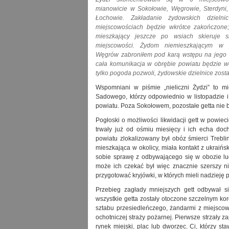
mianowicie w Sokołowie, Węgrowie, Sterdyni,
Łochowie. Zakładanie żydowskich dzieln
miejscowościach będzie wkrótce zakończone;
mieszkający jeszcze po wsiach skieruje 
miejscowości. Żydom niemieszkającym w 
Węgrów zabroniłem pod karą wstępu na jego t
cała komunikacja w obrębie powiatu będzie 
tylko pogoda pozwoli, żydowskie dzielnice zost
Wspomniani w piśmie „nieliczni Żydzi” to mi
Sadowego, którzy odpowiednio w listopadzie i 
powiatu. Poza Sokołowem, pozostałe getta nie 
Pogłoski o możliwości likwidacji gett w powie
trwały już od ośmiu miesięcy i ich echa doc
powiatu zlokalizowany był obóz śmierci Treb
mieszkająca w okolicy, miała kontakt z ukraiń
sobie sprawę z odbywającego się w obozie lu
może ich czekać był więc znacznie szerszy ni
przygotować kryjówki, w których mieli nadzieję 
Przebieg zagłady mniejszych gett odbywał 
wszystkie getta zostały otoczone szczelnym ko
sztabu przesiedleńczego, żandarmi z miejscowy
ochotniczej straży pożarnej. Pierwsze strzały z
rynek miejski, plac lub dworzec. Ci, którzy sta