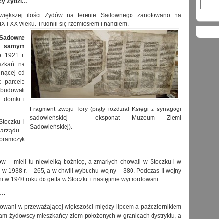
cy Żydzi…
większej ilości Żydów na terenie Sadownego zanotowano na
IX i XX wieku. Trudnili się rzemiosłem i handlem.
 Sadowne
 w samym
o 1921 r.
szkań na
gnącej od
c parcele
zbudowali
 domki i
Fragment zwoju Tory (piąty rozdział Księgi z synagogi
sadowieńskiej – eksponat Muzeum Ziemi
Stoczku i
Sadowieńskiej).
zarządu
–
Abramczyk
– mieli tu niewielką bożnicę, a zmarłych chowali w Stoczku i w
 w 1938 r. – 265, a w chwili wybuchu wojny – 380. Podczas II wojny
ni w 1940 roku do getta w Stoczku i następnie wymordowani.
m…
dowani w przeważającej większości między lipcem a październikiem
i tam żydowscy mieszkańcy ziem położonych w granicach dystryktu, a