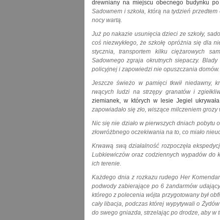
drewniany na miejscu obecnego budynku po b
Sadownem i szkoła, którą na tydzień przedtem 
nocy wartą.
Już po nakazie usunięcia dzieci ze szkoły, sa
coś niezwykłego, że szkołę opróżnia się dla n
stycznia, transportem kilku ciężarowych s
Sadownego zgraja okrutnych siepaczy. Blady
policyjnej i zapowiedzi nie opuszczania domów.
Jeszcze świeżo w pamięci tkwił niedawny, k
rwących ludzi na strzępy granatów i zgiełkl
ziemianek, w których w lesie Jegiel ukrywał
zapowiadało się zło, wiszące milczeniem grozy
Nic się nie działo w pierwszych dniach pobytu 
złowróżbnego oczekiwania na to, co miało nieuc
Krwawą swą działalność rozpoczęła ekspedycj
Lubkiewiczów oraz codziennych wypadów do ka
ich terenie.
Każdego dnia z rozkazu rudego Her Komendant
podwody zabierające po 6 żandarmów udających 
którego z polecenia wójta przygotowany był obfi
cały libacja, podczas której wypytywali o Żydów
do swego gniazda, strzelając po drodze, aby w 