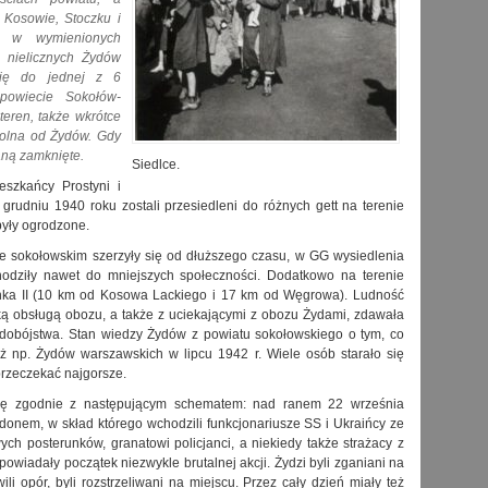
 Kosowie, Stoczku i
ic w wymienionych
 nielicznych Żydów
się do jednej z 6
powiecie Sokołów-
eren, także wkrótce
wolna od Żydów. Gdy
aną zamknięte.
Siedlce.
eszkańcy Prostyni i
grudniu 1940 roku zostali przesiedleni do różnych gett na terenie
były ogrodzone.
cie sokołowskim szerzyły się od dłuższego czasu, w GG wysiedlenia
hodziły nawet do mniejszych społeczności. Dodatkowo na terenie
linka II (10 km od Kosowa Lackiego i 17 km od Węgrowa). Ludność
ską obsługą obozu, a także z uciekającymi z obozu Żydami, zdawała
dobójstwa. Stan wiedzy Żydów z powiatu sokołowskiego o tym, co
ż np. Żydów warszawskich w lipcu 1942 r. Wiele osób starało się
przeczekać najgorsze.
się zgodnie z następującym schematem: nad ranem 22 września
rdonem, w skład którego wchodzili funkcjonariusze SS i Ukraińcy ze
ch posterunków, granatowi policjanci, a niekiedy także strażacy z
apowiadały początek niezwykle brutalnej akcji. Żydzi byli zganiani na
wili opór, byli rozstrzeliwani na miejscu. Przez cały dzień miały też