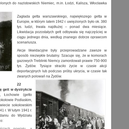
lonych do nazistowskich Niemiec, m.in. Łodzi, Kalisza, Włocławka
Zagłada getta warszawskiego, największego getta w
Europie, w którym latem 1942 r. uwięzionych było ok. 380
tys. ludzi, trwała najdłużej – ponad dwa miesiące.
Likwidacja pozostałych gett odbywała się najczęściej w
ciągu jednego dnia, według znanego dobrze oprawcom
scenariusza.
Akcje likwidacyjne były przeprowadzane zawsze w
sposób niezwykle brutalny. Szacuje się, że w komorach
gazowych Treblinki Niemcy zamordowali prawie 750-900
tys. Żydów. Tysiące straciło życie w czasie akcji
deportacyjnych lub podczas próby ukrycia, w czasie tak
zwanych polowań na Żydów.
22
ę gett w dystrykcie
 Łochowie (getto
Sokołowie Podlaskim,
wiecie sokołowskim
41 r. W lutym 1941 r.
zdaniu do Wydziału
o:
ściach powiatu, a