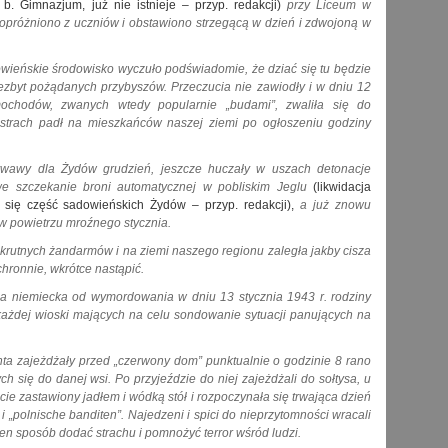
. Gimnazjum, już nie istnieje – przyp. redakcji)
przy Liceum w
opróżniono z uczniów i obstawiono strzegącą w dzień i zdwojoną w
dowieńskie środowisko wyczuło podświadomie, że dziać się tu będzie
iezbyt pożądanych przybyszów. Przeczucia nie zawiodły i w dniu 12
amochodów, zwanych wtedy popularnie „budami”, zwaliła się do
 strach padł na mieszkańców naszej ziemi po ogłoszeniu godziny
rwawy dla Żydów grudzień, jeszcze huczały w uszach detonacje
iwe szczekanie broni automatycznej w pobliskim Jeglu
(likwidacja
a się część sadowieńskich Żydów – przyp. redakcji),
a już znowu
 w powietrzu mroźnego stycznia.
okrutnych żandarmów i na ziemi naszego regionu zaległa jakby cisza
hronnie, wkrótce nastąpić.
a niemiecka od wymordowania w dniu 13 stycznia 1943 r. rodziny
żdej wioski mających na celu sondowanie sytuacji panujących na
a zajeżdżały przed „czerwony dom” punktualnie o godzinie 8 rano
się do danej wsi. Po przyjeździe do niej zajeżdżali do sołtysa, u
cie zastawiony jadłem i wódką stół i rozpoczynała się trwająca dzień
 i „polnische banditen”. Najedzeni i spici do nieprzytomności wracali
ten sposób dodać strachu i pomnożyć terror wśród ludzi.