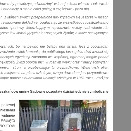
ryjówce by powtórzyć „odwiedziny” w innej z kolei wiosce. I tak trwało
li orientację o stanie całej gminy, a częściowo i poza nią.
 z których zwozili przepełnione fury kryjących się jeszcze w lasach
rewidowano dokładnie, ogałacając ze wszystkiego i rozstrzeliwano
adion sportowy. Mieszkający w sąsiedztwie szkoły sadowianie nie
 wystrzałów likwidujących nieszczęsnych Żydów, a także schwytanych
dowanych, bo na pewno nie byłaby ona ścisła, lecz z opowiadań
ożenie zwłok furmanką do pobliskiego lasu, gdzie dziś wznosi się
 i nocnych egzekucji zakopano we wspólnej, ogromnej mogile ponad
 większości Żydzi obojga płci, w różnym wieku oraz Polacy schwytani
innych stron, a przebywający tu przypadkowo. Wiele tych ofiar,
ych miejscach na placu szkolnym, czego dowodem jest przypadkowe
ykopie podczas budowania ubikacji szkolnych w 1951 roku – dziś już
ieszkańców gminy Sadowne pozostały dzisiaj jedynie symboliczne
 po lewej
zniesieniu
j widnieje
PAMIĘCI
BÓJCÓW