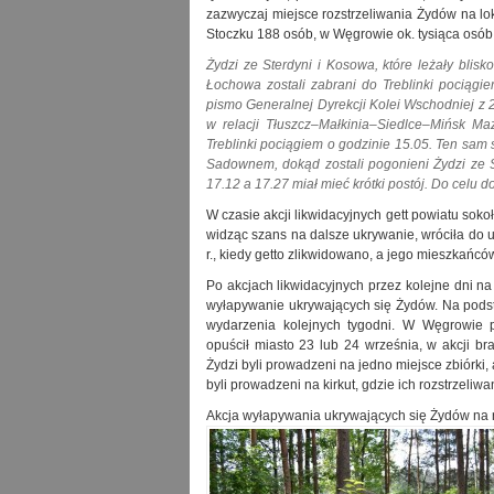
zazwyczaj miejsce rozstrzeliwania Żydów na lo
Stoczku 188 osób, w Węgrowie ok. tysiąca osó
Żydzi ze Sterdyni i Kosowa, które leżały blisk
Łochowa zostali zabrani do Treblinki pociągie
pismo Generalnej Dyrekcji Kolei Wschodniej z 2
w relacji Tłuszcz–Małkinia–Siedlce–Mińsk M
Treblinki pociągiem o godzinie 15.05. Ten sam s
Sadownem, dokąd zostali pogonieni Żydzi ze S
17.12 a 17.27 miał mieć krótki postój. Do celu d
W czasie akcji likwidacyjnych gett powiatu sok
widząc szans na dalsze ukrywanie, wróciła do
r., kiedy getto zlikwidowano, a jego mieszkańc
Po akcjach likwidacyjnych przez kolejne dni na 
wyłapywanie ukrywających się Żydów. Na pod
wydarzenia kolejnych tygodni. W Węgrowie pr
opuścił miasto 23 lub 24 września, w akcji bra
Żydzi byli prowadzeni na jedno miejsce zbiórki
byli prowadzeni na kirkut, gdzie ich rozstrzeliwa
Akcja wyłapywania ukrywających się Żydów na na