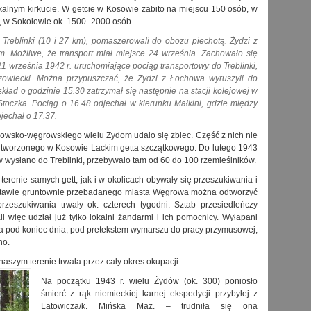
kalnym kirkucie. W getcie w Kosowie zabito na miejscu 150 osób, w
b, w Sokołowie ok. 1500–2000 osób.
o Treblinki (10 i 27 km), pomaszerowali do obozu piechotą. Żydzi z
m. Możliwe, że transport miał miejsce 24 września. Zachowało się
1 września 1942 r. uruchomiające pociąg transportowy do Treblinki,
azowiecki. Można przypuszczać, że Żydzi z Łochowa wyruszyli do
kład o godzinie 15.30 zatrzymał się następnie na stacji kolejowej w
toczka. Pociąg o 16.48 odjechał w kierunku Małkini, gdzie między
ojechał o 17.37.
ołowsko-węgrowskiego wielu Żydom udało się zbiec. Część z nich nie
 utworzonego w Kosowie Lackim getta szczątkowego. Do lutego 1943
ów wysłano do Treblinki, przebywało tam od 60 do 100 rzemieślników.
terenie samych gett, jak i w okolicach obywały się przeszukiwania i
stawie gruntownie przebadanego miasta Węgrowa można odtworzyć
zeszukiwania trwały ok. czterech tygodni. Sztab przesiedleńczy
li więc udział już tylko lokalni żandarmi i ich pomocnicy. Wyłapani
, a pod koniec dnia, pod pretekstem wymarszu do pracy przymusowej,
no.
szym terenie trwała przez cały okres okupacji.
Na początku 1943 r. wielu Żydów (ok. 300) poniosło
śmierć z rąk niemieckiej karnej ekspedycji przybyłej z
Latowicza/k. Mińska Maz. – trudniła się ona