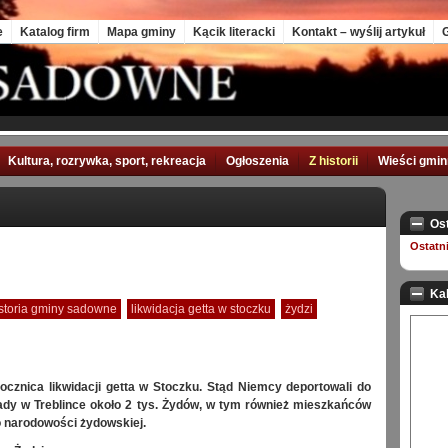
e
Katalog firm
Mapa gminy
Kącik literacki
Kontakt – wyślij artykuł
G
Kultura, rozrywka, sport, rekreacja
Ogłoszenia
Z historii
Wieści gmi
Os
Ostatn
Ka
storia gminy sadowne
likwidacja getta w stoczku
żydzi
rocznica likwidacji getta w Stoczku. Stąd Niemcy deportowali do
ady w Treblince około 2 tys. Żydów, w tym również mieszkańców
narodowości żydowskiej.