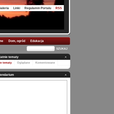
aleria
Linki
Regulamin Portalu
RSS
nne
Dom, ogród
Edukacja
tatnie tematy
ie tematy
Oglądane
Komentowane
lendarium