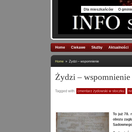
Sat, 8 Aug 2026
Dla mieszkańców
O gmini
Home
Ciekawe
Służby
Aktualności
Home
» Żydzi – wspomnienie
Żydzi – wspomnienie
Tagged with:
cmentarz żydowski w stoczku
hi
To już 78. 
obozu zagł
Sadownego 