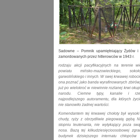
Sadowne – Pomnik upamiętniający Żydów i
zamordowanych przez hitlerowców w 1943 r.
rodzaju akcji pacyfikacyjnych na terenie w
powiatu mińsko-mazowieckiego, sokoło
garwolińskiego i innych. W swej krwawej roboci
ona poznać jako banda wyrafinowanych zbirów
już po wielokroć w niewinnie rozlanej krwi ok
narodu. Ciemne typy, kanalie i rzez
najpodlejszego autoramentu, dla których życi
nie stanowiło żadnej wartości.
Komendantem tej krwawej chołoty był wysoki 
chudy, ryży z obrzydliwie piegowatą gębą 
stopniu leutenanta, nie wytykający poza sw
nosa. Bazą tej kilkudziesięcioosobowej zgrai
budynek dzisiejszego internatu chłopców
(