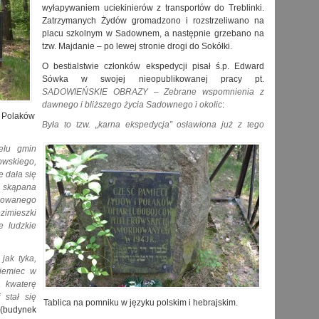
wyłapywaniem uciekinierów z transportów do Treblinki.
Zatrzymanych Żydów gromadzono i rozstrzeliwano na
placu szkolnym w Sadownem, a następnie grzebano na
tzw. Majdanie – po lewej stronie drogi do Sokółki.
O bestialstwie członków ekspedycji pisał ś.p. Edward
Sówka w swojej nieopublikowanej pracy pt.
SADOWIEŃSKIE OBRAZY –
Zebrane wspomnienia z
dawnego i bliższego życia Sadownego i okolic
:
 Polaków
Była to tzw. „karna ekspedycja” osławiona już z tego
ielu gmin
wskiego,
e dała się
, skąpana
upowanego
imieszki
e ludzkie
jak tyka,
Niemiec w
ą kwaterę
 stał się
Tablica na pomniku w języku polskim i hebrajskim.
budynek