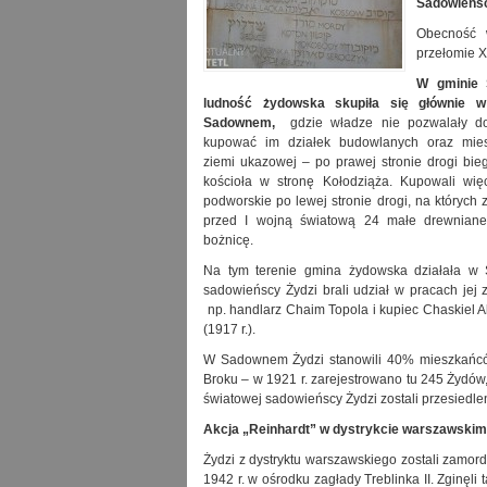
Sadowieńs
Obecność 
przełomie X
W gminie
ludność żydowska skupiła się głównie
Sadownem,
gdzie władze nie pozwalały d
kupować im działek budowlanych oraz mie
ziemi ukazowej – po prawej stronie drogi bie
kościoła w stronę Kołodziąża. Kupowali wię
podworskie po lewej stronie drogi, na których 
przed I wojną światową 24 małe drewniane
bożnicę.
Na tym terenie gmina żydowska działała w 
sadowieńscy Żydzi brali udział w pracach jej 
np.
handlarz Chaim Topola i kupiec Chaskiel 
(1917 r.).
W Sadownem Żydzi stanowili 40% mieszkańców 
Broku
– w 1921 r. zarejestrowano tu 245 Żydów,
światowej sadowieńscy Żydzi zostali przesiedle
Akcja „Reinhardt” w dystrykcie warszawski
Żydzi z dystryktu warszawskiego zostali zamor
1942 r. w ośrodku zagłady Treblinka II. Zginęl