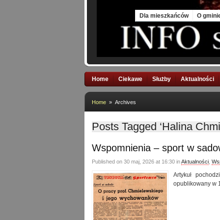
Sat, 8 Aug 2026
Dla mieszkańców
O gmini
Home
Ciekawe
Służby
Aktualności
Home
» Archives
Posts Tagged ‘Halina Chm
Wspomnienia – sport w sadow
Published on 30 maj, 2026 at 16:30 in
Aktualności
,
Ws
Artykuł pochodz
opublikowany w 1