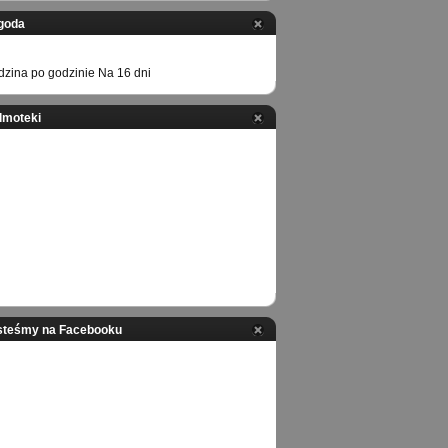
goda
zina po godzinie
Na 16 dni
ilmoteki
steśmy na Facebooku