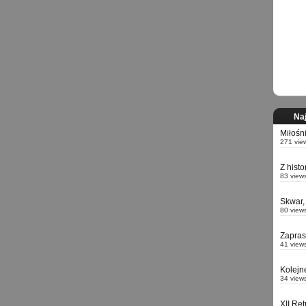
Naj
Miłośn
271 vie
Z hist
83 view
Skwar,
80 view
Zapra
41 view
Kolejn
34 view
XII Re