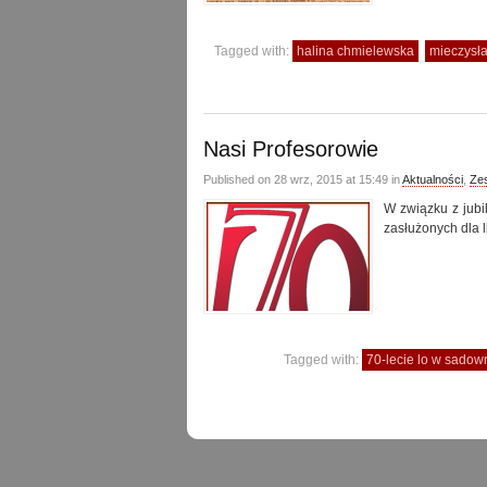
Tagged with:
halina chmielewska
mieczysł
Nasi Profesorowie
Published on 28 wrz, 2015 at 15:49 in
Aktualności
,
Ze
W związku z jub
zasłużonych dla l
Tagged with:
70-lecie lo w sado