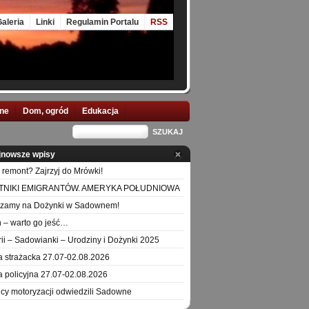
aleria
Linki
Regulamin Portalu
RSS
nne
Dom, ogród
Edukacja
jnowsze wpisy
 remont? Zajrzyj do Mrówki!
TNIKI EMIGRANTÓW. AMERYKA POŁUDNIOWA
szamy na Dożynki w Sadownem!
 – warto go jeść…
orii – Sadowianki – Urodziny i Dożynki 2025
a strażacka 27.07-02.08.2026
a policyjna 27.07-02.08.2026
icy motoryzacji odwiedzili Sadowne