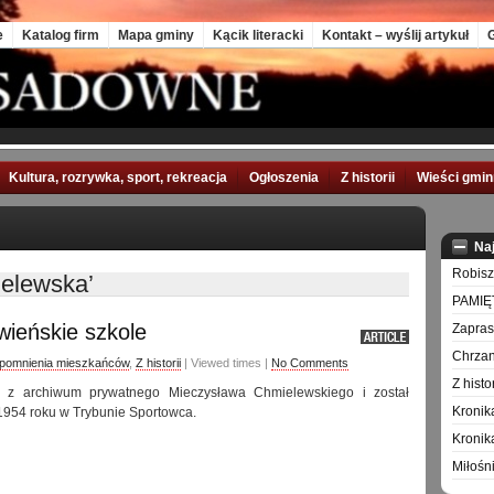
e
Katalog firm
Mapa gminy
Kącik literacki
Kontakt – wyślij artykuł
G
Kultura, rozrywka, sport, rekreacja
Ogłoszenia
Z historii
Wieści gmi
Na
Robisz
ielewska’
PAMIĘ
ieńskie szkole
Zapra
Chrzan
pomnienia mieszkańców
,
Z historii
| Viewed times |
No Comments
Z hist
i z archiwum prywatnego Mieczysława Chmielewskiego i został
Kronik
954 roku w Trybunie Sportowca.
Kronik
Miłośn