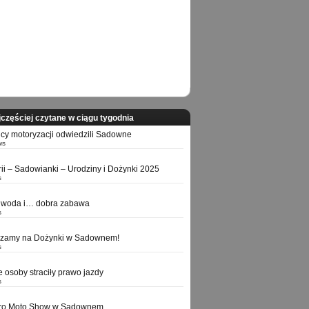
częściej czytane w ciągu tygodnia
icy motoryzacji odwiedzili Sadowne
ws
orii – Sadowianki – Urodziny i Dożynki 2025
s
 woda i… dobra zabawa
s
szamy na Dożynki w Sadownem!
s
e osoby straciły prawo jazdy
s
tro Moto Show w Sadownem