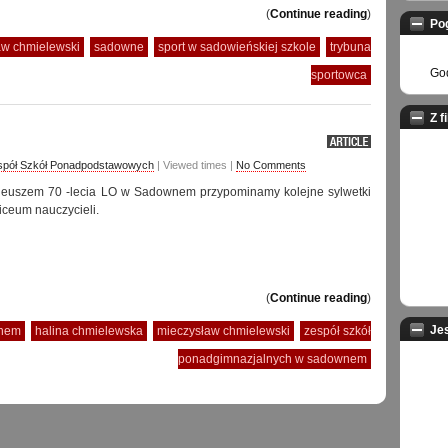
(
Continue reading
)
Po
aw chmielewski
sadowne
sport w sadowieńskiej szkole
trybuna
God
sportowca
Z f
spół Szkół Ponadpodstawowych
| Viewed times |
No Comments
ileuszem 70 -lecia LO w Sadownem przypominamy kolejne sylwetki
iceum nauczycieli.
(
Continue reading
)
Je
wnem
halina chmielewska
mieczysław chmielewski
zespół szkół
ponadgimnazjalnych w sadownem