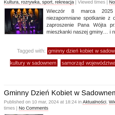
Kultura, rozrywka, sport, rekreacja
| Viewed times |
No
Wieczór 8 marca 202
niezapomniane spotkanie z o
zaproszenie Pana Wójta prz
mieszkanki naszej gminy… i ni
Tagged with:
gminny dzień kobiet w sado
kultury w sadownem
samorząd województwa
Gminny Dzień Kobiet w Sadowne
Published on 10 mar, 2024 at 18:24 in
Aktualności
,
Wi
times |
No Comments