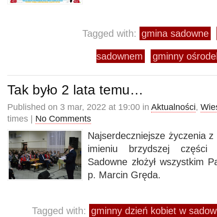
Tagged with:
gmina sadowne
sadownem
gminny ośrode
Tak było 2 lata temu…
Published on 3 mar, 2022 at 19:00 in
Aktualności
,
Wie
times |
No Comments
Najserdeczniejsze życzenia z 
imieniu brzydszej części
Sadowne złożył wszystkim P
p. Marcin Gręda.
Tagged with:
gminny dzień kobiet w sado