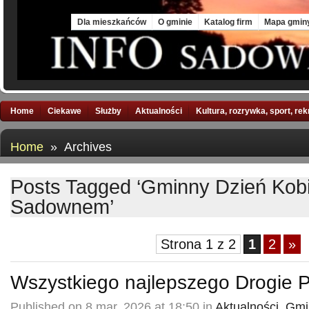
Thu, 6 Aug 2026
Dla mieszkańców
O gminie
Katalog firm
Mapa gmin
Home
Ciekawe
Służby
Aktualności
Kultura, rozrywka, sport, re
Home
» Archives
Posts Tagged ‘Gminny Dzień Kob
Sadownem’
Strona 1 z 2
1
2
»
Wszystkiego najlepszego Drogie P
Published on 8 mar, 2026 at 18:50 in
Aktualności
,
Gmi