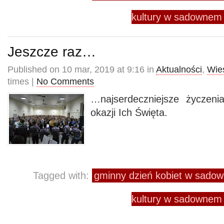
kultury w sadownem
Jeszcze raz…
Published on 10 mar, 2019 at 9:16 in
Aktualności
,
Wie
times |
No Comments
…najserdeczniejsze życzen
okazji Ich Święta.
Tagged with:
gminny dzień kobiet w sado
kultury w sadownem