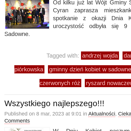
Od kilku już lat Wójt Gmin
Cyran zaprasza mieszkan
spotkanie z okazji Dnia 
uroczystość odbyła się 
Sadowne.
Tagged with:
andrzej wojda
da
piórkowska
gminny dzień kobiet w sadown
czerwonych róż
ryszard nowacze
Wszystkiego najlepszego!!!
Published on 8 mar, 2023 at 9:01 in
Aktualności
,
Ciek
Comments