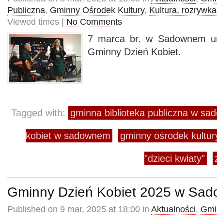
Publiczna
,
Gminny Ośrodek Kultury
,
Kultura, rozrywka
Viewed times |
No Comments
7 marca br. w Sadownem ur
Gminny Dzień Kobiet.
Tagged with:
gminna biblioteka publiczna w s
kobiet w sadownem
gminny ośrodek kultu
"dzieci kwiaty"
Gminny Dzień Kobiet 2025 w Sa
Published on 9 mar, 2025 at 18:00 in
Aktualności
,
Gmi