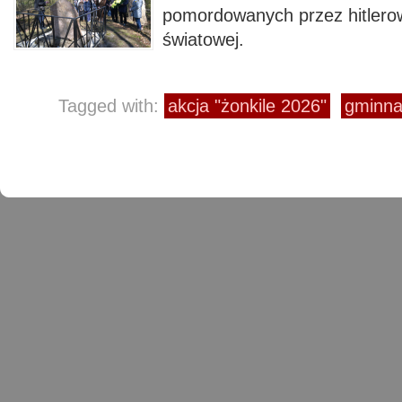
pomordowanych przez hitlerow
światowej.
Tagged with:
akcja "żonkile 2026"
gminna 