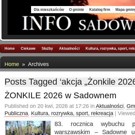
Sun, 9 Aug 2026
Dla mieszkańców
O gminie
Katalog firm
Mapa gmin
Home
Ciekawe
Służby
Aktualności
Kultura, rozrywka, sport, re
Home
» Archives
Posts Tagged ‘akcja „Żonkile 2026
ŻONKILE 2026 w Sadownem
Published on 20 kwi, 2026 at 17:26 in
Aktualności
,
Gmi
Publiczna
,
Kultura, rozrywka, sport, rekreacja
| Viewed
83. rocznica wybuchu p
warszawskim – Sadowne uc