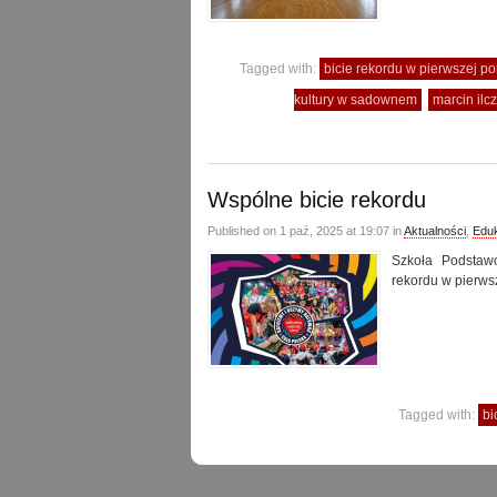
Tagged with:
bicie rekordu w pierwszej p
kultury w sadownem
marcin ilc
Wspólne bicie rekordu
Published on 1 paź, 2025 at 19:07 in
Aktualności
,
Edu
Szkoła Podstaw
rekordu w pierws
Tagged with:
bi