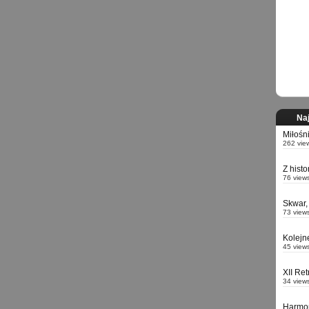
Naj
Miłośn
262 vie
Z hist
76 view
Skwar,
73 view
Kolejn
45 view
XII Re
34 view
Harmo