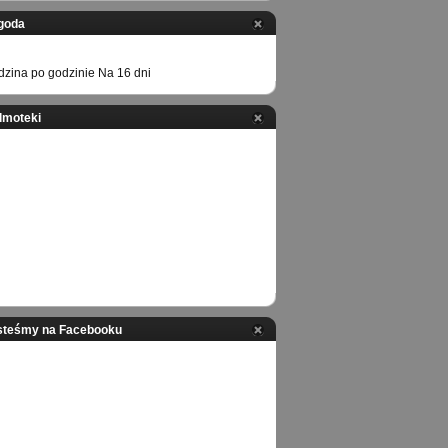
goda
zina po godzinie
Na 16 dni
ilmoteki
steśmy na Facebooku