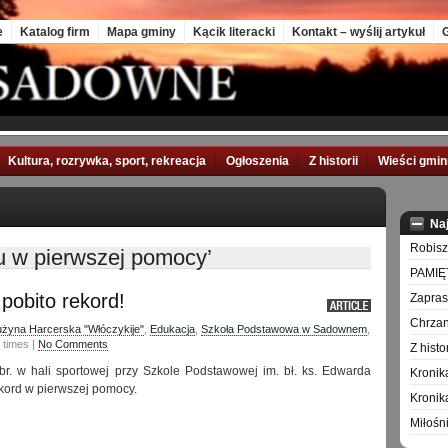
e
Katalog firm
Mapa gminy
Kącik literacki
Kontakt – wyślij artykuł
G
Kultura, rozrywka, sport, rekreacja
Ogłoszenia
Z historii
Wieści gmi
Na
Robisz
du w pierwszej pomocy’
PAMIĘ
pobito rekord!
Zapra
Chrzan
żyna Harcerska "Włóczykije"
,
Edukacja
,
Szkoła Podstawowa w Sadownem
,
 times |
No Comments
Z hist
br. w hali sportowej przy Szkole Podstawowej im. bł. ks. Edwarda
Kronik
ekord w pierwszej pomocy.
Kronik
Miłośn