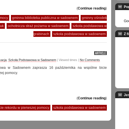
Po
(
Continue reading
)
omocy
gminna biblioteka publiczna w sadownem
gminny ośrodek
God
zuk
ochotnicza straż pożarna w sadownem
szkoła podstawowa w
grabinach
szkoła podstawowa w sadownem
Z f
kacja
,
Szkoła Podstawowa w Sadownem
| Viewed times |
No Comments
owa w Sadownem zaprasza 16 października na wspólne bicie
zej pomocy.
Je
(
Continue reading
)
cie rekordu w pierwszej pomocy
szkoła podstawowa w sadownem