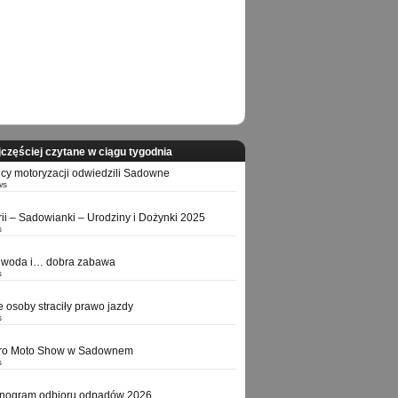
częściej czytane w ciągu tygodnia
icy motoryzacji odwiedzili Sadowne
ws
orii – Sadowianki – Urodziny i Dożynki 2025
s
 woda i… dobra zabawa
s
e osoby straciły prawo jazdy
s
tro Moto Show w Sadownem
s
nogram odbioru odpadów 2026