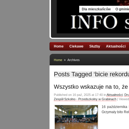
Fri, 7 Aug 2026
Dla mieszkańców
O gmini
Home
Ciekawe
Służby
Aktualności
Home
» Archives
Posts Tagged ‘bicie rekor
Wszystko wskazuje na to, że 
Published on 16 paź, 2025 at 17:40 in
Aktualności
,
Dru
Zespół Szkolno - Przedszkolny w Grabinach
| Viewed
16 października 
Grzymały bito R