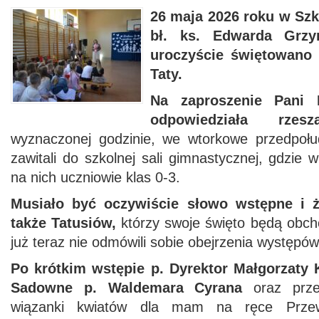
26 maja 2026 roku w Sz
bł. ks. Edwarda Grz
uroczyście świętowano
Taty.
Na zaproszenie Pani 
odpowiedziała rzes
wyznaczonej godzinie, we wtorkowe przedpołu
zawitali do szkolnej sali gimnastycznej, gdzie 
na nich uczniowie klas 0-3.
Musiało być oczywiście słowo wstępne i 
także Tatusiów,
którzy swoje święto będą obch
już teraz nie odmówili sobie obejrzenia występó
Po krótkim wstępie p. Dyrektor Małgorzaty
Sadowne p. Waldemara Cyrana
oraz prze
wiązanki kwiatów dla mam na ręce Przewo