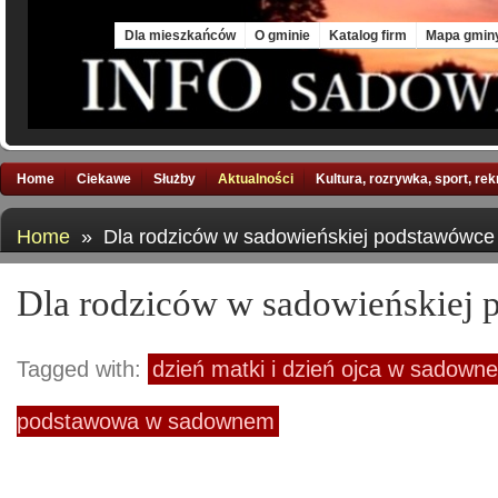
Thu, 6 Aug 2026
Dla mieszkańców
O gminie
Katalog firm
Mapa gmin
Home
Ciekawe
Służby
Aktualności
Kultura, rozrywka, sport, re
Home
» Dla rodziców w sadowieńskiej podstawówce
Dla rodziców w sadowieńskiej
Tagged with:
dzień matki i dzień ojca w sadown
podstawowa w sadownem