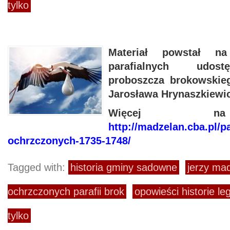
tylko
Materiał powstał na
parafialnych udos
proboszcza brokowskieg
Jarosława Hrynaszkiewi
Więcej na
http://madzelan.cba.pl/p
ochrzczonych-1735-1748/
Tagged with:
historia gminy sadowne
jerzy ma
ochrzczonych parafii brok
opowieści historie le
tylko