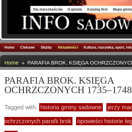
Fri, 7 Aug 2026
Dla mieszkańców
O gminie
Katalog firm
Mapa gmin
Home
Ciekawe
Służby
Aktualności
Kultura, rozrywka, sport, re
Home
» PARAFIA BROK. KSIĘGA OCHRZCZONYCH
PARAFIA BROK. KSIĘGA
OCHRZCZONYCH 1735–1748
Tagged with:
historia gminy sadowne
jerzy ma
ochrzczonych parafii brok
opowieści historie le