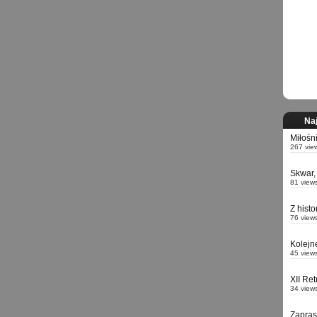
Naj
Miłośn
267 vie
Skwar,
81 view
Z hist
76 view
Kolejn
45 view
XII Re
34 view
Zapra