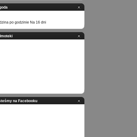
goda
zina po godzinie
Na 16 dni
ilmoteki
steśmy na Facebooku