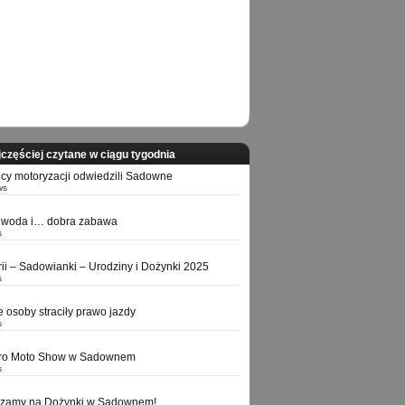
częściej czytane w ciągu tygodnia
icy motoryzacji odwiedzili Sadowne
ws
 woda i… dobra zabawa
s
orii – Sadowianki – Urodziny i Dożynki 2025
s
e osoby straciły prawo jazdy
s
tro Moto Show w Sadownem
s
szamy na Dożynki w Sadownem!