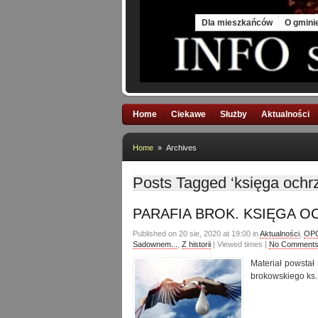
Fri, 7 Aug 2026
Dla mieszkańców
O gmini
Home
Ciekawe
Służby
Aktualności
Home
» Archives
Posts Tagged ‘księga ochrz
PARAFIA BROK. KSIĘGA O
Published on 20 sie, 2020 at 19:00 in
Aktualności
,
OPO
Sadownem...
,
Z historii
| Viewed times |
No Comment
Materiał powstał
brokowskiego ks. 