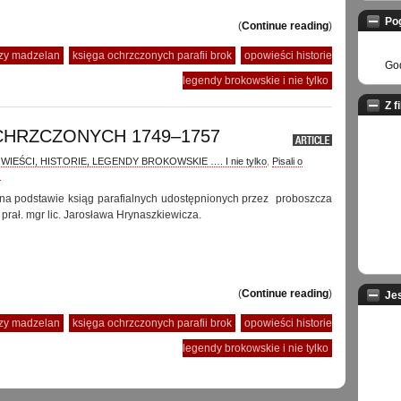
Po
(
Continue reading
)
rzy madzelan
księga ochrzczonych parafii brok
opowieści historie
God
legendy brokowskie i nie tylko
Z f
CHRZCZONYCH 1749–1757
IEŚCI, HISTORIE, LEGENDY BROKOWSKIE …. I nie tylko
,
Pisali o
s
 na podstawie ksiąg parafialnych udostępnionych przez proboszcza
prał. mgr lic. Jarosława Hrynaszkiewicza.
(
Continue reading
)
Je
rzy madzelan
księga ochrzczonych parafii brok
opowieści historie
legendy brokowskie i nie tylko