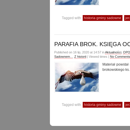
Tagged with:
historia gminy sadowne
je
PARAFIA BROK. KSIĘGA O
Published on 16 lip, 2020 at 14:57 in
Aktualności
,
OPOW
Sadownem...
,
Z historii
| Viewed times |
No Comment
Materiał powstał
brokowskiego ks. 
Tagged with:
historia gminy sadowne
je