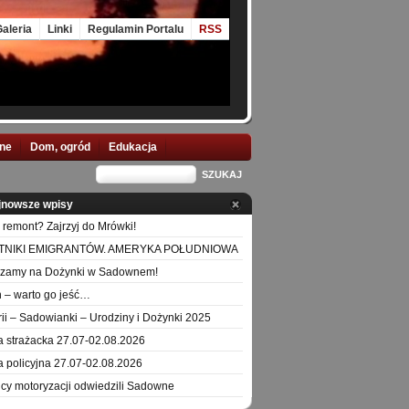
aleria
Linki
Regulamin Portalu
RSS
nne
Dom, ogród
Edukacja
jnowsze wpisy
 remont? Zajrzyj do Mrówki!
TNIKI EMIGRANTÓW. AMERYKA POŁUDNIOWA
szamy na Dożynki w Sadownem!
 – warto go jeść…
orii – Sadowianki – Urodziny i Dożynki 2025
a strażacka 27.07-02.08.2026
a policyjna 27.07-02.08.2026
icy motoryzacji odwiedzili Sadowne