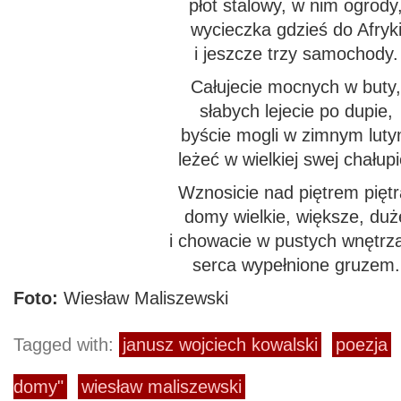
płot stalowy, w nim ogrody
wycieczka gdzieś do Afryk
i jeszcze trzy samochody.
Całujecie mocnych w buty
słabych lejecie po dupie,
byście mogli w zimnym lut
leżeć w wielkiej swej chałupi
Wznosicie nad piętrem piętr
domy wielkie, większe, duż
i chowacie w pustych wnętrz
serca wypełnione gruzem.
Foto:
Wiesław Maliszewski
Tagged with:
janusz wojciech kowalski
poezja
domy"
wiesław maliszewski