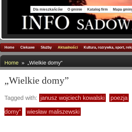
Sun, 9 Aug 2026
Dla mieszkańców
O gminie
Katalog firm
Mapa gmin
Home
Ciekawe
Służby
Aktualności
Kultura, rozrywka, sport, re
Home
» „Wielkie domy”
„Wielkie domy”
Tagged with:
janusz wojciech kowalski
poezja
domy"
wiesław maliszewski