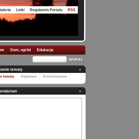
aleria
Linki
Regulamin Portalu
RSS
nne
Dom, ogród
Edukacja
tatnie tematy
ie tematy
Oglądane
Komentowane
lendarium