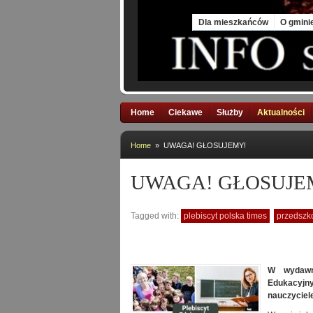
Sat, 8 Aug 2026
Dla mieszkańców
O gmini
Home
Ciekawe
Służby
Aktualności
Home
» UWAGA! GŁOSUJEMY!
UWAGA! GŁOSUJE
Tagged with:
plebiscyt polska times
przedszk
W wydawn
Edukacyjn
nauczyciele