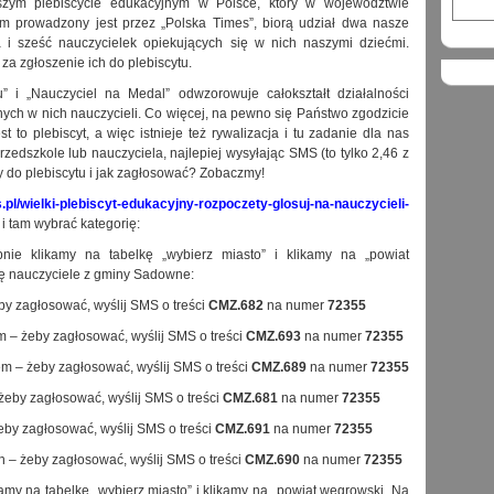
zym plebiscycie edukacyjnym w Polsce, który w województwie
m prowadzony jest przez „Polska Times”, biorą udział dwa nasze
a i sześć nauczycielek opiekujących się w nich naszymi dziećmi.
za zgłoszenie ich do plebiscytu.
u” i „Nauczyciel na Medal” odwzorowuje całokształt działalności
ych w nich nauczycieli. Co więcej, na pewno się Państwo zgodzicie
st to plebiscyt, a więc istnieje też rywalizacja i tu zadanie dla nas
zedszkole lub nauczyciela, najlepiej wysyłając SMS (to tylko 2,46 z
ny do plebiscytu i jak zagłosować? Zobaczmy!
s.pl/wielki-plebiscyt-edukacyjny-rozpoczety-glosuj-na-nauczycieli-
i tam wybrać kategorię:
pnie klikamy na tabelkę „wybierz miasto” i klikamy na „powiat
się nauczyciele z gminy Sadowne:
y zagłosować, wyślij SMS o treści
CMZ.682
na numer
72355
 – żeby zagłosować, wyślij SMS o treści
CMZ.693
na numer
72355
m – żeby zagłosować, wyślij SMS o treści
CMZ.689
na numer
72355
eby zagłosować, wyślij SMS o treści
CMZ.681
na numer
72355
eby zagłosować, wyślij SMS o treści
CMZ.691
na numer
72355
h – żeby zagłosować, wyślij SMS o treści
CMZ.690
na numer
72355
amy na tabelkę „wybierz miasto” i klikamy na „powiat węgrowski. Na