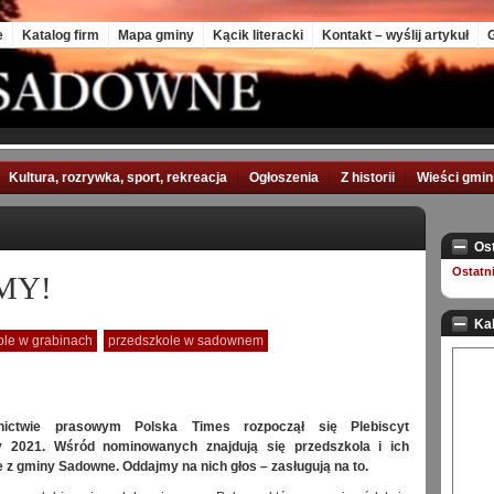
e
Katalog firm
Mapa gminy
Kącik literacki
Kontakt – wyślij artykuł
G
Kultura, rozrywka, sport, rekreacja
Ogłoszenia
Z historii
Wieści gmi
Os
Ostatn
MY!
Ka
ole w grabinach
przedszkole w sadownem
ictwie prasowym Polska Times rozpoczął się Plebiscyt
y 2021. Wśród nominowanych znajdują się przedszkola i ich
 z gminy Sadowne. Oddajmy na nich głos – zasługują na to.