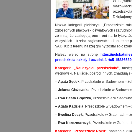
W najwięks
mazowiecki
przedszkol
Dziękujemy 
Nazwa kategorii plebiscytu „Przedszkole rok
zgłoszonych placówek oświatowych i zatrudnion
ze mną, że zasługują one i oni na te tytuły. Je
wszystkich – trzeba zagłosować na konkretne pr
VAT). Kto z terenu naszej gminy został zgłoszo
Należy wejść na stronę
https://polskatime
przedszkola-szkoly-i-uczelnie/ar/c5-15836539
Kategoria „Nauczyciel przedszkola”
, nastę
węgrowski. Na liście, pośród innych, znajdują 
– Agata Sędek
, Przedszkole w Sadownem – żeb
– Jolanta Głażewska
, Przedszkole w Sadownem
– Ewa Beata Grądzka
, Przedszkole w Sadowne
– Agata Kądziela
, Przedszkole w Sadownem – ż
– Ewelina Decyk
, Przedszkole w Grabinach – ż
– Ewa Karczmarczyk
, Przedszkole w Grabinac
Kategoria „Przedszkole Roku”
,
następnie klik