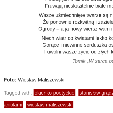
Fruwają nieskazitelnie białe m
Wasze uśmiechnięte twarze są n
Że ponownie rozkwitną i zaziele
Ogrody – a ja nowy wiersz wam 
Niech wiatr co kwiatami lekko k
Gorące i niewinne serduszka os
I uwolni wasze życie od złych l
Tomik „W serca odbi
Foto:
Wiesław Maliszewski
Tagged with:
okienko poetyckie
stanisław grąd
aniołami
wiesław maliszewski