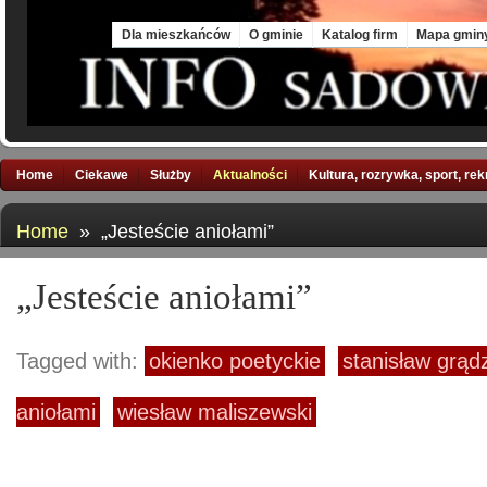
Fri, 7 Aug 2026
Dla mieszkańców
O gminie
Katalog firm
Mapa gmin
Home
Ciekawe
Służby
Aktualności
Kultura, rozrywka, sport, re
Home
» „Jesteście aniołami”
„Jesteście aniołami”
Tagged with:
okienko poetyckie
stanisław grąd
aniołami
wiesław maliszewski