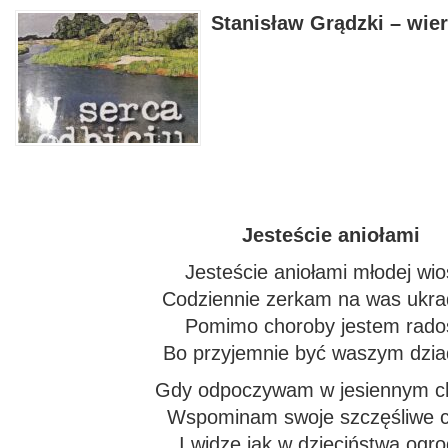
Stanisław Grądzki – wier
Jesteście aniołami
Jesteście aniołami młodej wi
Codziennie zerkam na was ukr
Pomimo choroby jestem rado
Bo przyjemnie być waszym dzi
Gdy odpoczywam w jesiennym ch
Wspominam swoje szczęśliwe c
I widzę jak w dzieciństwa ogro