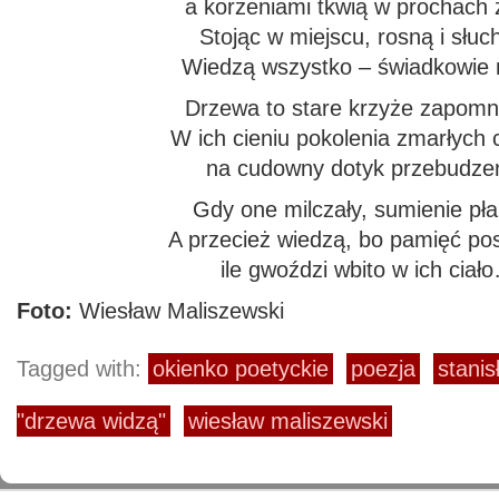
a korzeniami tkwią w prochach 
Stojąc w miejscu, rosną i słuc
Wiedzą wszystko – świadkowie 
Drzewa to stare krzyże zapomn
W ich cieniu pokolenia zmarłych 
na cudowny dotyk przebudzen
Gdy one milczały, sumienie pła
A przecież wiedzą, bo pamięć pos
ile gwoździ wbito w ich ciał
Foto:
Wiesław Maliszewski
Tagged with:
okienko poetyckie
poezja
stanis
"drzewa widzą"
wiesław maliszewski