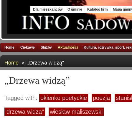
Fri, 7 Aug 2026
Dla mieszkańców
O gminie
Katalog firm
Mapa gmin
Home
Ciekawe
Służby
Aktualności
Kultura, rozrywka, sport, re
Home
» „Drzewa widzą”
„Drzewa widzą”
Tagged with:
okienko poetyckie
poezja
stanis
"drzewa widzą"
wiesław maliszewski