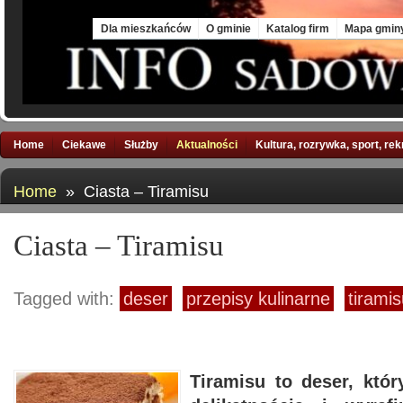
Sat, 8 Aug 2026
Dla mieszkańców
O gminie
Katalog firm
Mapa gmin
Home
Ciekawe
Służby
Aktualności
Kultura, rozrywka, sport, re
Home
» Ciasta – Tiramisu
Ciasta – Tiramisu
Tagged with:
deser
przepisy kulinarne
tirami
Tiramisu to deser, któ