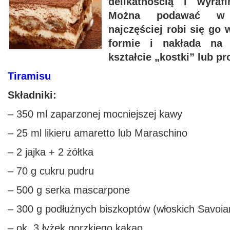
delikatnością i wyra
Można podawać w 
najczęściej robi się go 
formie i nakłada na 
kształcie „kostki” lub pr
Tiramisu
Składniki:
– 350 ml zaparzonej mocniejszej kawy
– 25 ml likieru amaretto lub Maraschino
– 2 jajka + 2 żółtka
– 70 g cukru pudru
– 500 g serka mascarpone
– 300 g podłużnych biszkoptów (włoskich Savoiar
– ok. 3 łyżek gorzkiego kakao