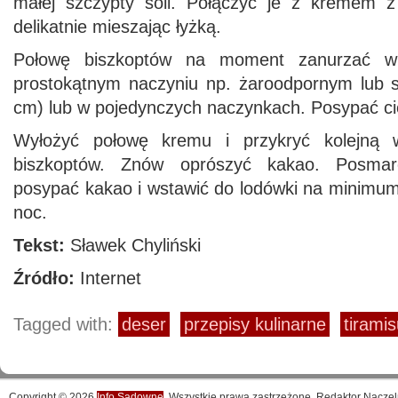
małej szczypty soli. Połączyć je z kremem z
delikatnie mieszając łyżką.
Połowę biszkoptów na moment zanurzać w
prostokątnym naczyniu np. żaroodpornym lub 
cm) lub w pojedynczych naczynkach. Posypać c
Wyłożyć połowę kremu i przykryć kolejną 
biszkoptów. Znów oprószyć kakao. Posmar
posypać kakao i wstawić do lodówki na minimum
noc.
Tekst:
Sławek Chyliński
Źródło:
Internet
Tagged with:
deser
przepisy kulinarne
tirami
Copyright © 2026
Info Sadowne
. Wszystkie prawa zastrzeżone. Redaktor Naczel