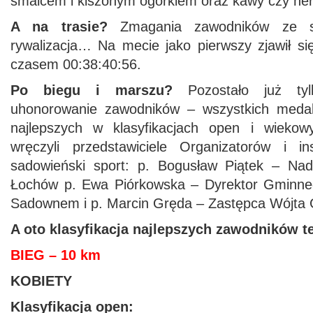
smalcem i kiszonym ogórkiem oraz kawy czy her
A na trasie?
Zmagania zawodników ze sw
rywalizacja… Na mecie jako pierwszy zjawił si
czasem 00:38:40:56.
Po biegu i marszu?
Pozostało już tyl
uhonorowanie zawodników – wszystkich meda
najlepszych w klasyfikacjach open i wiekow
wręczyli przedstawiciele Organizatorów i ins
sadowieński sport: p. Bogusław Piątek – Nad
Łochów p. Ewa Piórkowska – Dyrektor Gminne
Sadownem i p. Marcin Gręda – Zastępca Wójta
A oto klasyfikacja najlepszych zawodników t
BIEG – 10 km
KOBIETY
Klasyfikacja open: