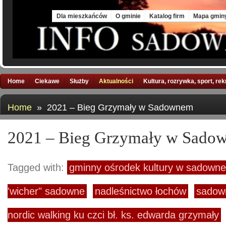
Sat, 8 Aug 2026
Dla mieszkańców
O gminie
Katalog firm
Mapa gmin
Home
Ciekawe
Służby
Aktualności
Kultura, rozrywka, sport, re
Home
» 2021 – Bieg Grzymały w Sadownem
2021 – Bieg Grzymały w Sado
Tagged with:
gminny ośrodek kultury w sadown
'wicher" sadowne
nadleśnictwo łochów
sadow
nordic walking ku czci bł. ks. edwarda grzymały