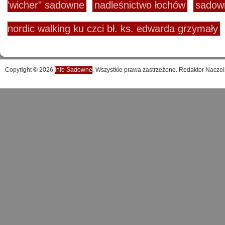
'wicher" sadowne
nadleśnictwo łochów
sadow
nordic walking ku czci bł. ks. edwarda grzymały
Copyright © 2026
Info Sadowne
. Wszystkie prawa zastrzeżone. Redaktor Naczel