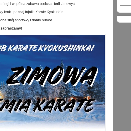
ningi i wspólna zabawa podczas ferii zimowych.
y krok i poznaj tajniki Karate Kyokushin.
sobą strój sportowy i dobry humor.
 zapraszamy!