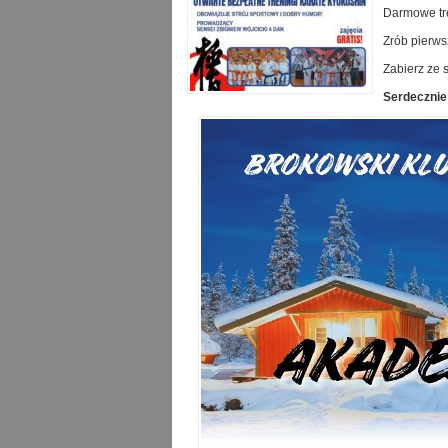
Darmowe tre
Zrób pierwsz
Zabierz ze 
Serdecznie