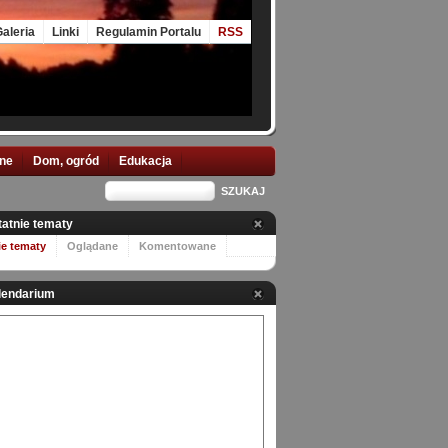
aleria
Linki
Regulamin Portalu
RSS
nne
Dom, ogród
Edukacja
tatnie tematy
ie tematy
Oglądane
Komentowane
lendarium