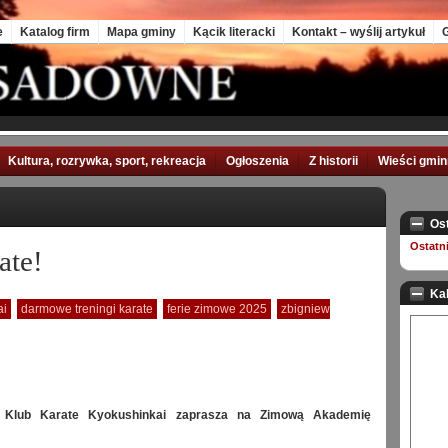
e
Katalog firm
Mapa gminy
Kącik literacki
Kontakt – wyślij artykuł
G
Kultura, rozrywka, sport, rekreacja
Ogłoszenia
Z historii
Wieści gmi
Os
Ostatn
ate!
Ka
ai
darmowe treningi karate
ferie zimowe 2025
zbigniew
 Klub Karate Kyokushinkai zaprasza na Zimową Akademię