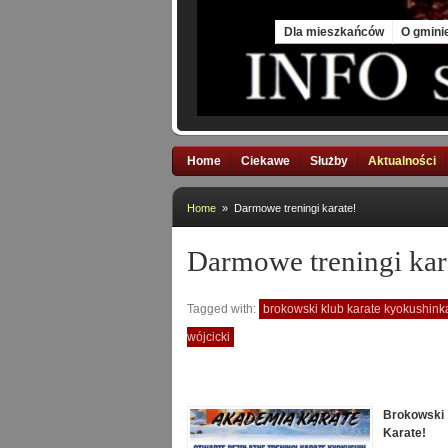
Sat, 8 Aug 2026
Dla mieszkańców
O gmini
Home
Ciekawe
Służby
Aktualności
Home
» Darmowe treningi karate!
Darmowe treningi kar
Tagged with:
brokowski klub karate kyokushink
wójcicki
Brokowski
Karate!