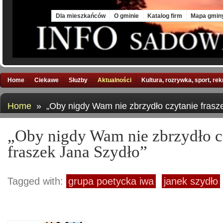
Sat, 8 Aug 2026
Dla mieszkańców
O gminie
Katalog firm
Mapa gmin
Home
Ciekawe
Służby
Aktualności
Kultura, rozrywka, sport, re
Home
» „Oby nigdy Wam nie zbrzydło czytanie frasz
„Oby nigdy Wam nie zbrzydło c
fraszek Jana Szydło”
Tagged with:
grupa poetycka iwa
janek szydło