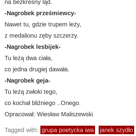
na bezkresny ląd.
-Nagrobek prześmiewcy-
Nawet tu, gdzie trupem leży,
z medalionu zęby szczerzy.
-Nagrobek lesbijek-
Tu leżą dwa ciała,
co jedna drugiej dawała.
-Nagrobek geja-
Tu leżą zwłoki tego,
co kochał bliźniego ..Onego.
Opracował: Wiesław Maliszewski
Tagged with:
grupa poetycka iwa
janek szydło