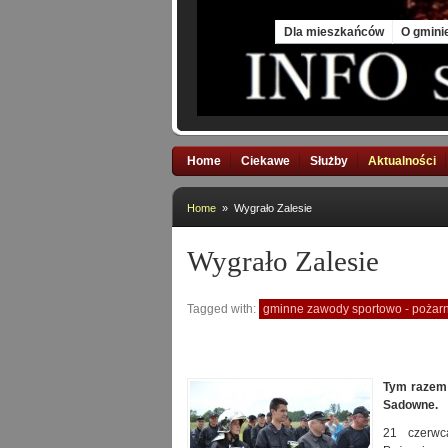
Sat, 8 Aug 2026
Dla mieszkańców
O gmini
Home
Ciekawe
Służby
Aktualności
Home
» Wygrało Zalesie
Wygrało Zalesie
Tagged with:
gminne zawody sportowo - pożarn
Tym razem 
Sadowne.
21 czerwc