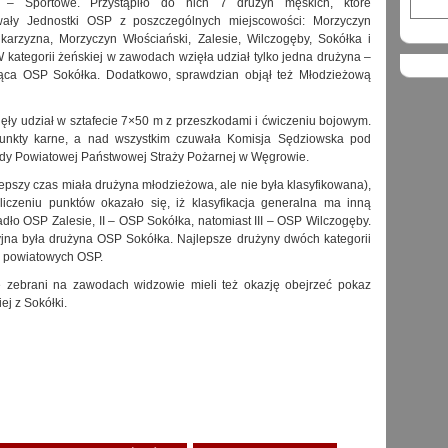
o – Sportowe. Przystąpiło do nich 7 drużyn męskich, które
wały Jednostki OSP z poszczególnych miejscowości: Morzyczyn
karzyzna, Morzyczyn Włościański, Zalesie, Wilczogęby, Sokółka i
kategorii żeńskiej w zawodach wzięła udział tylko jedna drużyna –
jąca OSP Sokółka. Dodatkowo, sprawdzian objął też Młodzieżową
ięły udział w sztafecie 7×50 m z przeszkodami i ćwiczeniu bojowym.
punkty karne, a nad wszystkim czuwała Komisja Sędziowska pod
dy Powiatowej Państwowej Straży Pożarnej w Węgrowie.
epszy czas miała drużyna młodzieżowa, ale nie była klasyfikowana),
czeniu punktów okazało się, iż klasyfikacja generalna ma inną
adło OSP Zalesie, II – OSP Sokółka, natomiast III – OSP Wilczogęby.
yjna była drużyna OSP Sokółka. Najlepsze drużyny dwóch kategorii
 powiatowych OSP.
ie zebrani na zawodach widzowie mieli też okazję obejrzeć pokaz
j z Sokółki.