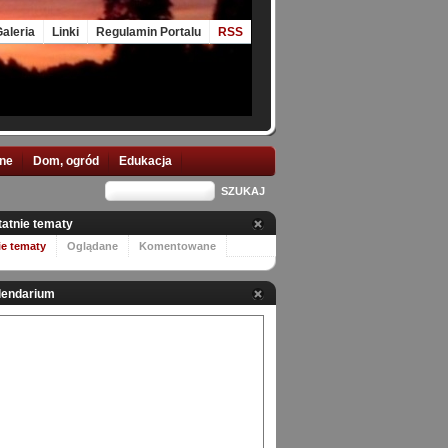
aleria
Linki
Regulamin Portalu
RSS
nne
Dom, ogród
Edukacja
tatnie tematy
ie tematy
Oglądane
Komentowane
lendarium