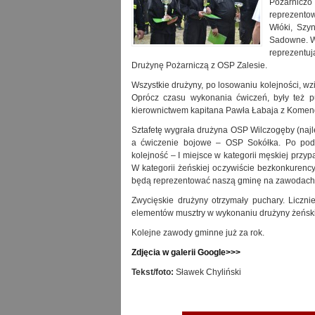
Pożarnicz
reprezento
Włóki, Szyn
Sadowne. W 
reprezentu
Drużynę Pożarniczą z OSP Zalesie.
Wszystkie drużyny, po losowaniu kolejności, wz
Oprócz czasu wykonania ćwiczeń, były też 
kierownictwem kapitana Pawła Łabaja z Komen
Sztafetę wygrała drużyna OSP Wilczogęby (najl
a ćwiczenie bojowe – OSP Sokółka. Po podli
kolejność – I miejsce w kategorii męskiej przyp
W kategorii żeńskiej oczywiście bezkonkurenc
będą reprezentować naszą gminę na zawodach
Zwycięskie drużyny otrzymały puchary. Liczn
elementów musztry w wykonaniu drużyny żeńskie
Kolejne zawody gminne już za rok.
Zdjęcia w galerii Google>>>
Tekst/foto:
Sławek Chyliński