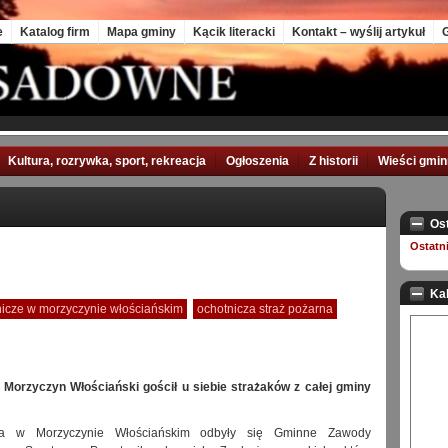
e
Katalog firm
Mapa gminy
Kącik literacki
Kontakt – wyślij artykuł
G
Kultura, rozrywka, sport, rekreacja
Ogłoszenia
Z historii
Wieści gmi
Os
Ostatn
Ka
icze w morzyczynie włościańskim
ochotnicza straż pożarna
Morzyczyn Włościański gościł u siebie strażaków z całej gminy
a w Morzyczynie Włościańskim odbyły się Gminne Zawody