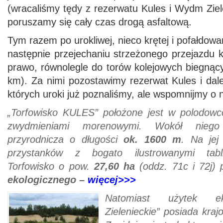
(wracaliśmy tędy z rezerwatu Kules i Wydm Ziel
poruszamy się cały czas drogą asfaltową.
Tym razem po urokliwej, nieco krętej i pofałdowa
następnie przejechaniu strzeżonego przejazdu 
prawo, równolegle do torów kolejowych biegnąc
km). Za nimi pozostawimy rezerwat Kules i dal
których uroki już poznaliśmy, ale wspomnijmy o
„Torfowisko KULES” położone jest w polodowc
zwydmieniami morenowymi. Wokół niego
przyrodnicza o długości
ok. 1600 m
. Na jej
przystanków z bogato ilustrowanymi tabl
Torfowisko o pow.
27,60 ha
(oddz. 71c i 72j)
ekologicznego –
więcej>>>
Natomiast użytek ek
Zielenieckie” posiada kraj