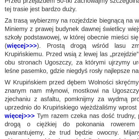
Przed przejazdem 50-tki zachowajmy szczególn
tej trasie jest bardzo duży.
Za trasą wybierzmy na rozjeździe biegnącą na w
Miniemy z prawej budynek dawnej świetlicy wiej
szkoły podstawowej, w której obecnie mieści si
(
więcej>>>
). Prostą drogą wśród lasu zm
Krupińskiemu. Przed wsią z lewej las „przejdzie”
obu stronach Ugoszczy, za którymi ujrzymy ur
leśne pasemko, gdzie niegdyś rosły najlepsze na
W Krupińskiem przed dębem Wolności skręćmy 
znanym nam młynowi, mostkowi na Ugoszczy 
zjechaniu z asfaltu, pomknijmy za wydmą pro
uprzednio do Krupińskiego wjeżdżaliśmy wprost
więcej>>>
Tym razem czeka nas dość trudny, 
drogą o ciężkiej do pokonania rowerem 
gwarantujemy, że trud będzie owocny. Mija