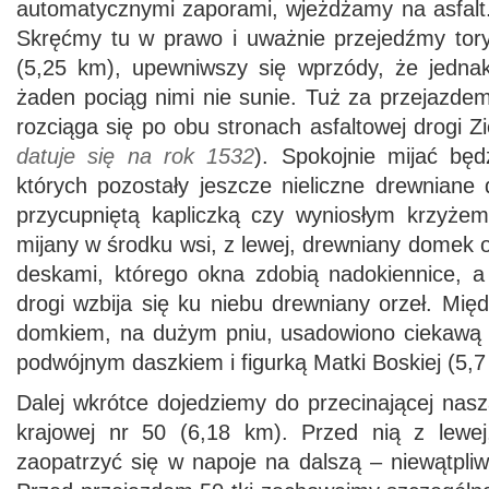
automatycznymi zaporami, wjeżdżamy na asfalt
Skręćmy tu w prawo i uważnie przejedźmy tor
(5,25 km), upewniwszy się wprzódy, że jedna
żaden pociąg nimi nie sunie. Tuż za przejazde
rozciąga się po obu stronach asfaltowej drogi Zi
datuje się na rok 1532
). Spokojnie mijać bę
których pozostały jeszcze nieliczne drewniane
przycupniętą kapliczką czy wyniosłym krzyż
mijany w środku wsi, z lewej, drewniany domek
deskami, którego okna zdobią nadokiennice, 
drogi wzbija się ku niebu drewniany orzeł. Mi
domkiem, na dużym pniu, usadowiono ciekawą 
podwójnym daszkiem i figurką Matki Boskiej (5,7
Dalej wkrótce dojedziemy do przecinającej naszą
krajowej nr 50 (6,18 km). Przed nią z lewe
zaopatrzyć się w napoje na dalszą – niewątpli