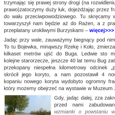
trzymając się prawej strony drogi (na rozwidlen
prawo)zatoczymy duży łuk, dojeżdżając przez 
do wału przeciwpowodziowego. Tu skręcamy w
towarzyszył nam będzie aż do Rażen, a z pra
przeplatany urokliwymi Burzyskami –
więcej>>>
Jadąc przy wale, zauważymy biegnący pod nim
To tu Bojewka, minąwszy Rzekę i Koło, zmierza
kilkaset metrów ujść do Buga. Ledwie sto 
kolejne starorzecze, jeszcze 40 lat temu Bug zata
przekopany niespełna kilometrowy odcinek „p
skrócił jego koryto, a nam pozostawił 4 no
kopaniu nowego koryta wydobyto ogromny fr
który możemy obejrzeć na wystawie w Muzeum Z
Gdy, jadąc dalej, zza zakr
przed nami zabudowa
wzmianki o powstaniu w