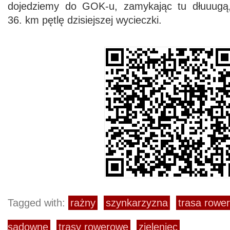
dojedziemy do GOK-u, zamykając tu dłuuugą
36. km pętlę dzisiejszej wycieczki.
Tagged with:
rażny
szynkarzyzna
trasa rowe
sadowne
trasy rowerowe
zieleniec