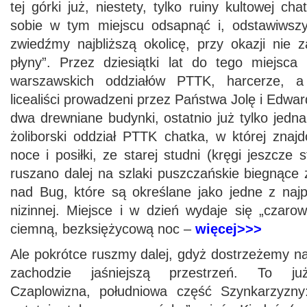
tej górki już, niestety, tylko ruiny kultowej cha
sobie w tym miejscu odsapnąć i, odstawiwszy
zwiedźmy najbliższą okolicę, przy okazji nie 
płyny”. Przez dziesiątki lat do tego miejsca 
warszawskich oddziałów PTTK, harcerze, a
licealiści prowadzeni przez Państwa Jolę i Edwa
dwa drewniane budynki, ostatnio już tylko jedn
żoliborski oddział PTTK chatka, w której znaj
noce i posiłki, ze starej studni (kręgi jeszcze
ruszano dalej na szlaki puszczańskie biegnące
nad Bug, które są określane jako jedne z najp
nizinnej. Miejsce i w dzień wydaje się „czaro
ciemną, bezksiężycową noc –
więcej>>>
Ale pokrótce ruszmy dalej, gdyż dostrzeżemy n
zachodzie jaśniejszą przestrzeń. To ju
Czaplowizna, południowa część Szynkarzyzny