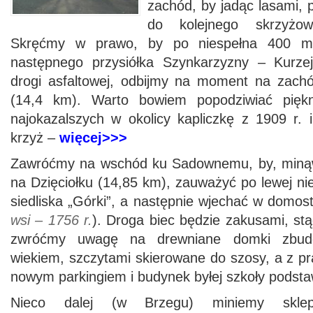
zachód, by jadąc lasami, 
do kolejnego skrzyżow
Skręćmy w prawo, by po niespełna 400 m 
następnego przysiółka Szynkarzyzny – Kurzej
drogi asfaltowej, odbijmy na moment na zach
(14,4 km). Warto bowiem popodziwiać piękn
najokazalszych w okolicy kapliczkę z 1909 r. 
krzyż –
więcej>>>
Zawróćmy na wschód ku Sadownemu, by, minąw
na Dzięciołku (14,85 km), zauważyć po lewej n
siedliska „Górki”, a następnie wjechać w domos
wsi – 1756 r.
). Droga biec będzie zakusami, st
zwróćmy uwagę na drewniane domki zbud
wiekiem, szczytami skierowane do szosy, a z p
nowym parkingiem i budynek byłej szkoły podst
Nieco dalej (w Brzegu) miniemy skle