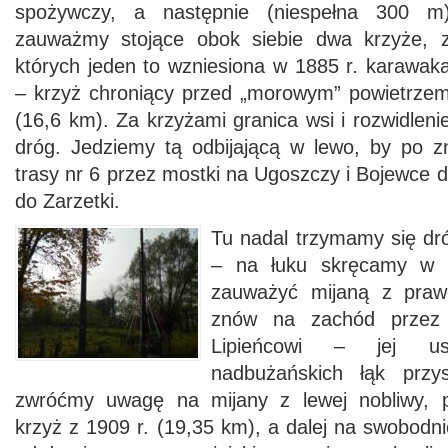
spożywczy, a następnie (niespełna 300 m
zauważmy stojące obok siebie dwa krzyże, 
których jeden to wzniesiona w 1885 r. karawak
– krzyż chroniący przed „morowym” powietrze
(16,6 km). Za krzyżami granica wsi i rozwidleni
dróg. Jedziemy tą odbijającą w lewo, by po 
trasy nr 6 przez mostki na Ugoszczy i Bojewce 
do Zarzetki.
Tu nadal trzymamy się dró
– na łuku skręcamy w 
zauważyć mijaną z praw
znów na zachód przez 
Lipieńcowi – jej us
nadbużańskich łąk przy
zwróćmy uwagę na mijany z lewej nobliwy, p
krzyż z 1909 r. (19,35 km), a dalej na swobodnie