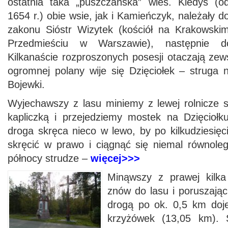
ostatnia taka „puszczańska” wieś. Kiedyś (o
1654 r.) obie wsie, jak i Kamieńczyk, należały d
zakonu Sióstr Wizytek (kościół na Krakowski
Przedmieściu w Warszawie), następnie d
Kilkanaście rozproszonych posesji otaczają ze
ogromnej polany wije się Dzięciołek – struga 
Bojewki.
Wyjechawszy z lasu miniemy z lewej rolnicze s
kapliczką i przejedziemy mostek na Dzięcioł
droga skręca nieco w lewo, by po kilkudziesię
skręcić w prawo i ciągnąć się niemal równoleg
północy strudze –
więcej>>>
Minąwszy z prawej kilk
znów do lasu i poruszając
drogą po ok. 0,5 km doj
krzyżówek (13,05 km).