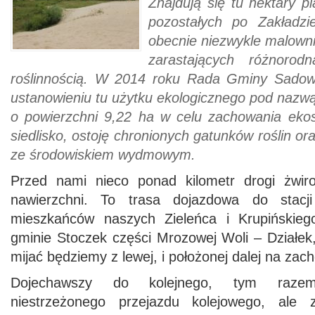
Znajdują się tu hektary p
pozostałych po Zakładzi
obecnie niezwykle malowni
zarastających różnoro
roślinnością. W 2014 roku Rada Gminy Sadow
ustanowieniu tu użytku ekologicznego pod nazw
o powierzchni 9,22 ha w celu zachowania eko
siedlisko, ostoję chronionych gatunków roślin o
ze środowiskiem wydmowym.
Przed nami nieco ponad kilometr drogi żwiro
nawierzchni. To trasa dojazdowa do stac
mieszkańców naszych Zieleńca i Krupińskie
gminie Stoczek części Mrozowej Woli – Działek
mijać będziemy z lewej, i położonej dalej na zac
Dojechawszy do kolejnego, tym raze
niestrzeżonego przejazdu kolejowego, ale 