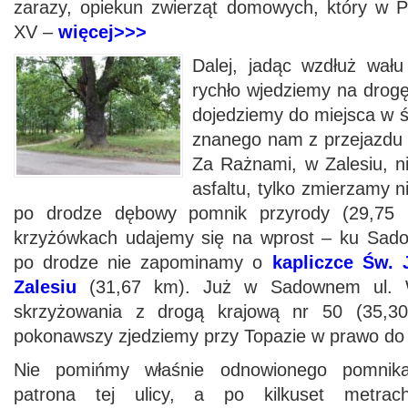
zarazy, opiekun zwierząt domowych, który w P
XV –
więcej>>>
Dalej, jadąc wzdłuż wał
rychło wjedziemy na drogę
dojedziemy do miejsca w ś
znanego nam z przejazdu t
Za Rażnami, w Zalesiu, n
asfaltu, tylko zmierzamy n
po drodze dębowy pomnik przyrody (29,75
krzyżówkach udajemy się na wprost – ku Sad
po drodze nie zapominamy o
kapliczce Św.
Zalesiu
(31,67 km). Już w Sadownem ul. W
skrzyżowania z drogą krajową nr 50 (35,30
pokonawszy zjedziemy przy Topazie w prawo do u
Nie pomińmy właśnie odnowionego pomnik
patrona tej ulicy, a po kilkuset metrac