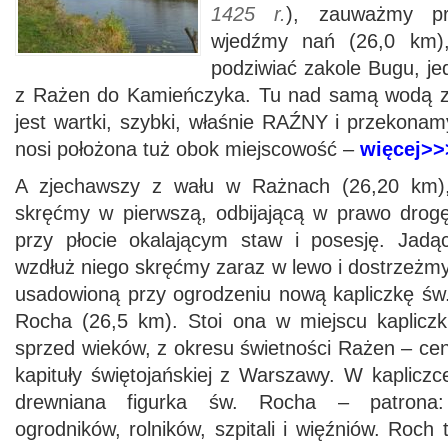
1425 r.
), zauważmy pr
wjedźmy nań (26,0 km
podziwiać zakole Bugu, je
z Rażen do Kamieńczyka. Tu nad samą wodą za
jest wartki, szybki, właśnie RAŹNY i przekonam
nosi położona tuż obok miejscowość –
więcej>>
A zjechawszy z wału w Rażnach (26,20 km)
skręćmy w pierwszą, odbijającą w prawo drog
przy płocie okalającym staw i posesję. Jadą
wzdłuż niego skręćmy zaraz w lewo i dostrzeżm
usadowioną przy ogrodzeniu nową kapliczkę św
Rocha (26,5 km). Stoi ona w miejscu kapliczk
sprzed wieków, z okresu świetności Rażen – ce
kapituły świętojańskiej z Warszawy. W kaplicz
drewniana figurka św. Rocha – patrona: 
ogrodników, rolników, szpitali i więźniów. Roch