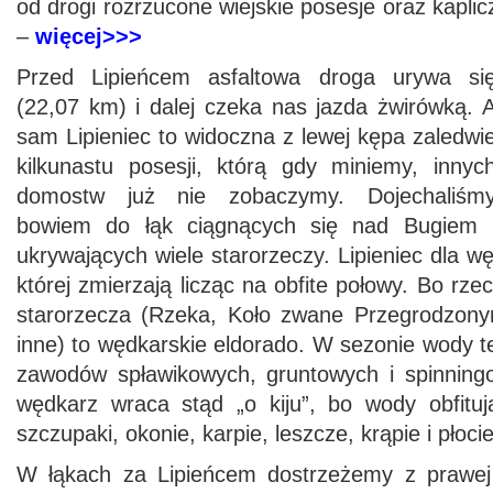
od drogi rozrzucone wiejskie posesje oraz kaplic
–
więcej>>>
Przed Lipieńcem asfaltowa droga urywa si
(22,07 km) i dalej czeka nas jazda żwirówką. 
sam Lipieniec to widoczna z lewej kępa zaledwi
kilkunastu posesji, którą gdy miniemy, innyc
domostw już nie zobaczymy. Dojechaliśm
bowiem do łąk ciągnących się nad Bugiem 
ukrywających wiele starorzeczy. Lipieniec dla w
której zmierzają licząc na obfite połowy. Bo rzec
starorzecza (Rzeka, Koło zwane Przegrodzonym
inne) to wędkarskie eldorado. W sezonie wody 
zawodów spławikowych, gruntowych i spinning
wędkarz wraca stąd „o kiju”, bo wody obfitu
szczupaki, okonie, karpie, leszcze, krąpie i płocie
W łąkach za Lipieńcem dostrzeżemy z prawej 