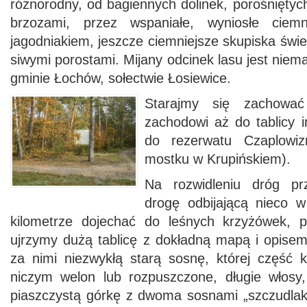
różnorodny, od bagiennych dolinek, porośniętyc
brzozami, przez wspaniałe, wyniosłe cie
jagodniakiem, jeszcze ciemniejsze skupiska świe
siwymi porostami. Mijany odcinek lasu jest niem
gminie Łochów, sołectwie Łosiewice.
Starajmy się zachować
zachodowi aż do tablicy i
do rezerwatu Czaplowi
mostku w Krupińskiem).
Na rozwidleniu dróg pr
drogę odbijającą nieco 
kilometrze dojechać do leśnych krzyżówek, p
ujrzymy dużą tablicę z dokładną mapą i opisem
za nimi niezwykłą starą sosnę, której część 
niczym welon lub rozpuszczone, długie włosy
piaszczystą górkę z dwoma sosnami „szczudlaka