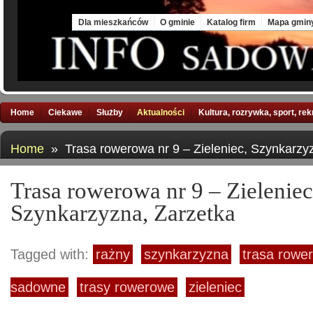
Thu, 6 Aug 2026
Dla mieszkańców
O gminie
Katalog firm
Mapa gmin
Home
Ciekawe
Służby
Aktualności
Kultura, rozrywka, sport, re
Home
» Trasa rowerowa nr 9 – Zieleniec, Szynkarzy
Trasa rowerowa nr 9 – Zieleniec
Szynkarzyzna, Zarzetka
Tagged with:
rażny
szynkarzyzna
trasa rowe
sadowne
trasy rowerowe
zieleniec