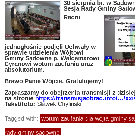
30 sierpnia br. w Sadow
Sesja Rady Gminy Sado
Radni
jednogłośnie podjęli Uchwały w
sprawie udzielenia Wójtowi
Gminy Sadowne p. Waldemarowi
Cyranowi wotum zaufania oraz
absolutorium.
Brawo Panie Wójcie. Gratulujemy!
Zapraszamy do obejrzenia transmisji z dzisi
na stronie
https://transmisjaobrad.info/…/xx
Tekst/foto:
Sławek Chyliński
Tagged with:
wotum zaufania dla wójta gminy s
rady gminy sadowne