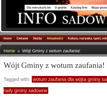
Thu, 6 Aug 2026
Dla mieszkańców
O gminie
Katalog firm
Mapa gmin
Home
Ciekawe
Służby
Aktualności
Kultura, rozrywka, sport, re
Home
» Wójt Gminy z wotum zaufania!
Wójt Gminy z wotum zaufania!
Tagged with:
wotum zaufania dla wójta gminy s
rady gminy sadowne