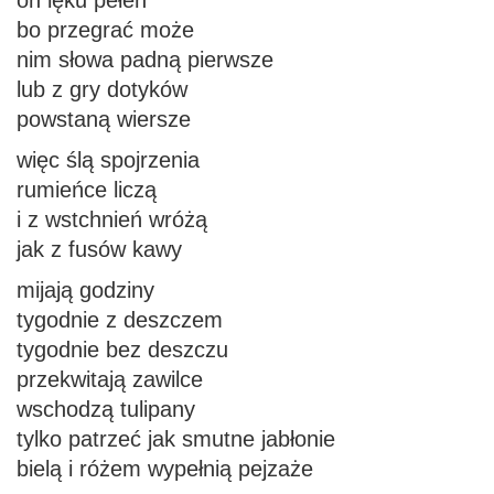
on lęku pełen
bo przegrać może
nim słowa padną pierwsze
lub z gry dotyków
powstaną wiersze
więc ślą spojrzenia
rumieńce liczą
i z wstchnień wróżą
jak z fusów kawy
mijają godziny
tygodnie z deszczem
tygodnie bez deszczu
przekwitają zawilce
wschodzą tulipany
tylko patrzeć jak smutne jabłonie
bielą i różem wypełnią pejzaże