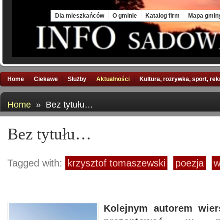
Fri, 7 Aug 2026
Dla mieszkańców
O gminie
Katalog firm
Mapa gmin
Home
Ciekawe
Służby
Aktualności
Kultura, rozrywka, sport, re
Home
» Bez tytułu…
Bez tytułu…
Tagged with:
krzysztof tomaszewski
poezja
w
Kolejnym autorem wier