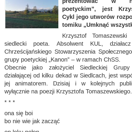
prezentować w n
poetyckim”, jest Krzy
Cykl jego utworów rozp
tomiku „Umknąć wszyst
Krzysztof Tomaszewski
siedlecki poeta. Absolwent KUL, działac
Chrześcijańskiego Stowarzyszenia Społeczneg
grupy poetyckiej „Kanon” – w ramach ChSS.
Obecnie jako założyciel Siedleckiej Grupy L
działającej od kilku dekad w Siedlcach, jest ws
jej animatorem. Dzisiaj i w kolejnych publ
wyłącznie na poezji Krzysztofa Tomaszewskiego.
* * *
ona się boi
bo nie wie jak zacząć