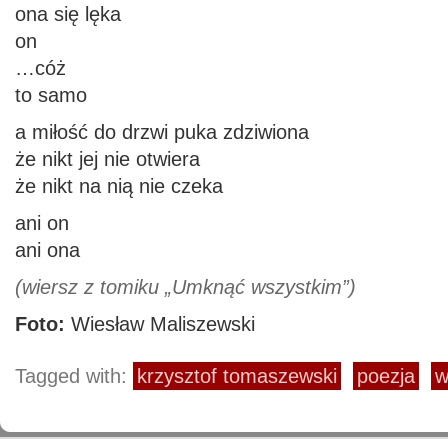
ona się lęka
on
…cóż
to samo
a miłość do drzwi puka zdziwiona
że nikt jej nie otwiera
że nikt na nią nie czeka
ani on
ani ona
(wiersz z tomiku „Umknąć wszystkim”)
Foto:
Wiesław Maliszewski
Tagged with:
krzysztof tomaszewski
poezja
w