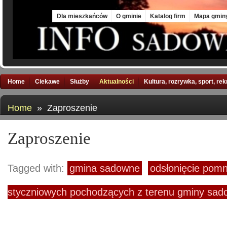
Wed, 5 Aug 2026
Dla mieszkańców
O gminie
Katalog firm
Mapa gmin
Home
Ciekawe
Służby
Aktualności
Kultura, rozrywka, sport, re
Home
» Zaproszenie
Zaproszenie
Tagged with:
gmina sadowne
odsłonięcie pom
styczniowych pochodzących z terenu gminy sa