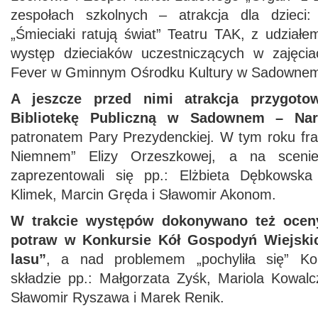
zespołach szkolnych – atrakcja dla dzieci: 
„Śmieciaki ratują świat” Teatru TAK, z udział
występ dzieciaków uczestniczących w zajęcia
Fever w Gminnym Ośrodku Kultury w Sadowne
A jeszcze przed nimi atrakcja przygot
Bibliotekę Publiczną w Sadownem – Nar
patronatem Pary Prezydenckiej. W tym roku fr
Niemnem” Elizy Orzeszkowej, a na scenie
zaprezentowali się pp.: Elżbieta Dębkowsk
Klimek, Marcin Gręda i Sławomir Akonom.
W trakcie występów dokonywano też oceny
potraw w Konkursie Kół Gospodyń Wiejski
lasu”
, a nad problemem „pochyliła się” K
składzie pp.: Małgorzata Zyśk, Mariola Kowalc
Sławomir Ryszawa i Marek Renik.