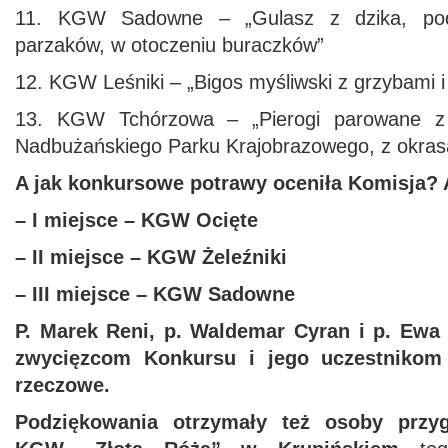
11. KGW Sadowne – „Gulasz z dzika, pod
parzaków, w otoczeniu buraczków”
12. KGW Leśniki – „Bigos myśliwski z grzybami i
13. KGW Tchórzowa – „Pierogi parowane z
Nadbużańskiego Parku Krajobrazowego, z okras
A jak konkursowe potrawy oceniła Komisja? A
– I miejsce – KGW Ocięte
– II miejsce – KGW Żeleźniki
– III miejsce – KGW Sadowne
P. Marek Reni, p. Waldemar Cyran i p. Ewa
zwycięzcom Konkursu i jego uczestnikom
rzeczowe.
Podziękowania otrzymały też osoby przy