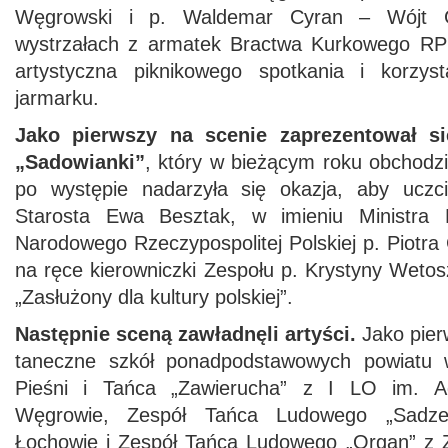
Węgrowski i p. Waldemar Cyran – Wójt
wystrzałach z armatek Bractwa Kurkowego RP 
artystyczna piknikowego spotkania i korzyst
jarmarku.
Jako pierwszy na scenie zaprezentował s
„Sadowianki”
, który w bieżącym roku obchodzi
po występie nadarzyła się okazja, aby uczci
Starosta Ewa Besztak, w imieniu Ministra K
Narodowego Rzeczypospolitej Polskiej p. Piotra 
na ręce kierowniczki Zespołu p. Krystyny Weto
„Zasłużony dla kultury polskiej”.
Następnie sceną zawładnęli artyści.
Jako pier
taneczne szkół ponadpodstawowych powiatu 
Pieśni i Tańca „Zawierucha” z I LO im. 
Węgrowie, Zespół Tańca Ludowego „Sad
Łochowie i Zespół Tańca Ludowego „Organ” 