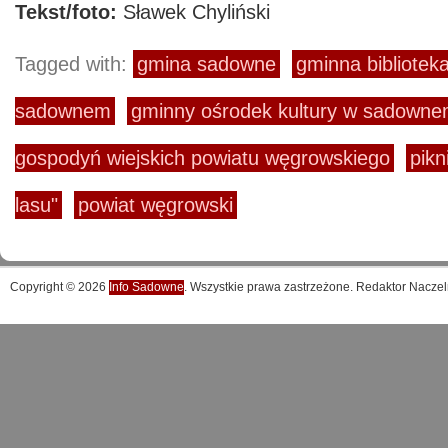
Tekst/foto:
Sławek Chyliński
Tagged with:
gmina sadowne
gminna bibliotek
sadownem
gminny ośrodek kultury w sadown
gospodyń wiejskich powiatu węgrowskiego
pikn
lasu"
powiat węgrowski
Copyright © 2026
Info Sadowne
. Wszystkie prawa zastrzeżone. Redaktor Naczel