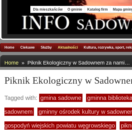
Fri, 7 Aug 2026
Dla mieszkańców
O gminie
Katalog firm
Mapa gmin
Home
Ciekawe
Służby
Aktualności
Kultura, rozrywka, sport, re
Home
» Piknik Ekologiczny w Sadownem za nami…
Piknik Ekologiczny w Sadown
Tagged with:
gmina sadowne
gminna bibliotek
sadownem
gminny ośrodek kultury w sadown
gospodyń wiejskich powiatu węgrowskiego
pikn