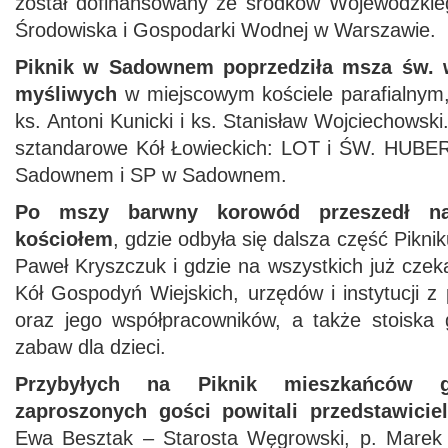
został dofinansowany ze środków Wojewódzki
Środowiska i Gospodarki Wodnej w Warszawie.
Piknik w Sadownem poprzedziła msza św. w 
myśliwych
w miejscowym kościele parafialnym,
ks. Antoni Kunicki i ks. Stanisław Wojciechowsk
sztandarowe Kół Łowieckich: LOT i ŚW. HUBER
Sadownem i SP w Sadownem.
Po mszy barwny korowód przeszedł n
kościołem
, gdzie odbyła się dalsza część Piknik
Paweł Kryszczuk i gdzie na wszystkich już czek
Kół Gospodyń Wiejskich, urzędów i instytucji 
oraz jego współpracowników, a także stoiska 
zabaw dla dzieci.
Przybyłych na Piknik mieszkańców
zaproszonych gości powitali przedstawicie
Ewa Besztak – Starosta Węgrowski, p. Marek 