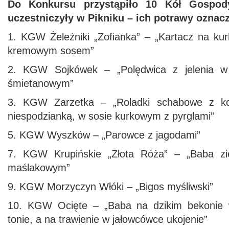
Do Konkursu przystąpiło 10 Kół Gospody
uczestniczyły w Pikniku – ich potrawy ozna
1. KGW Żeleźniki „Zofianka” – „Kartacz na kur
kremowym sosem”
2. KGW Sojkówek – „Polędwica z jelenia w
śmietanowym”
3. KGW Zarzetka – „Roladki schabowe z koś
niespodzianką, w sosie kurkowym z pyrglami”
5. KGW Wyszków – „Parowce z jagodami”
7. KGW Krupińskie „Złota Róża” – „Baba z
maślakowym”
9. KGW Morzyczyn Włóki – „Bigos myśliwski”
10. KGW Ocięte – „Baba na dzikim bekonie
tonie, a na trawienie w jałowcówce ukojenie”