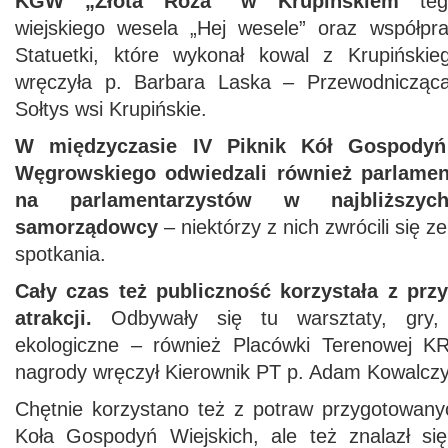
KGW „Złota Róża” w Krupińskiem
tego
wiejskiego wesela „Hej wesele” oraz współpr
Statuetki, które wykonał kowal z Krupiński
wręczyła p. Barbara Laska – Przewodnicząca
Sołtys wsi Krupińskie.
W międzyczasie IV Piknik Kół Gospodyń
Węgrowskiego odwiedzali również parlament
na parlamentarzystów
w najbliższy
samorządowcy
– niektórzy z nich zwrócili się 
spotkania.
Cały czas też publiczność korzystała z prz
atrakcji.
Odbywały się tu warsztaty, gry,
ekologiczne – również Placówki Terenowej 
nagrody wręczył Kierownik PT p. Adam Kowalczy
Chętnie korzystano też z potraw przygotowany
Koła Gospodyń Wiejskich, ale też znalazł si