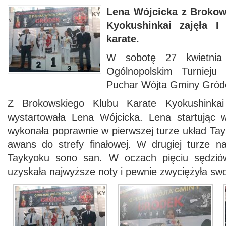
Lena Wójcicka z Brokow
Kyokushinkai zaj
ęła I
karate.
W sobotę 27 kwietnia 
Ogólnopolskim Turnieju
Puchar Wójta Gminy Gród
Z Brokowskiego Klubu Karate Kyokushinkai
wystartowała Lena Wójcicka. Lena startując 
wykonała poprawnie w pierwszej turze układ Tay
awans do strefy finałowej. W drugiej turze n
Taykyoku sono san. W oczach pięciu sędzió
uzyskała najwyższe noty i pewnie zwyciężyła swo