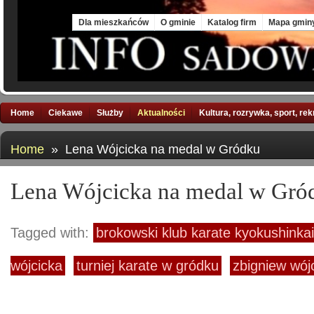
Sun, 9 Aug 2026
Dla mieszkańców
O gminie
Katalog firm
Mapa gmin
Home
Ciekawe
Służby
Aktualności
Kultura, rozrywka, sport, re
Home
» Lena Wójcicka na medal w Gródku
Lena Wójcicka na medal w Gró
Tagged with:
brokowski klub karate kyokushinkai
wójcicka
turniej karate w gródku
zbigniew wójc