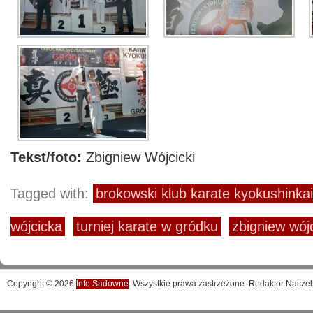
Tekst/foto:
Zbigniew Wójcicki
Tagged with:
brokowski klub karate kyokushinkai
wójcicka
turniej karate w gródku
zbigniew wójc
Copyright © 2026
Info Sadowne
. Wszystkie prawa zastrzeżone. Redaktor Naczel