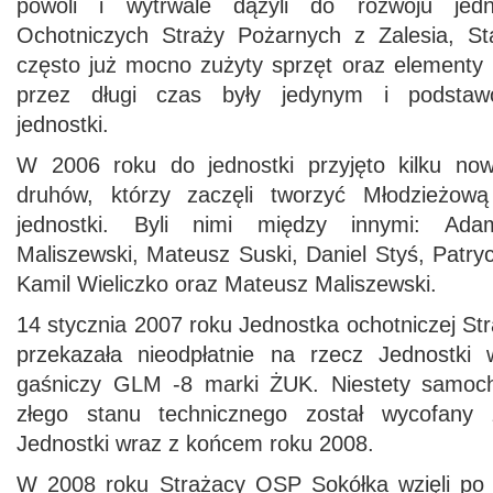
powoli i wytrwale dążyli do rozwoju jed
Ochotniczych Straży Pożarnych z Zalesia, Sta
często już mocno zużyty sprzęt oraz elementy
przez długi czas były jedynym i podsta
jednostki.
W 2006 roku do jednostki przyjęto kilku no
druhów, którzy zaczęli tworzyć Młodzieżow
jednostki. Byli nimi między innymi: Ada
Maliszewski, Mateusz Suski, Daniel Styś, Patry
Kamil Wieliczko oraz Mateusz Maliszewski.
14 stycznia 2007 roku Jednostka ochotniczej Str
przekazała nieodpłatnie na rzecz Jednostk
gaśniczy GLM -8 marki ŻUK. Niestety samoc
złego stanu technicznego został wycofany 
Jednostki wraz z końcem roku 2008.
W 2008 roku Strażacy OSP Sokółka wzięli po 