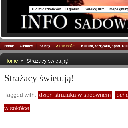
Thu, 6 Aug 2026
Dla mieszkańców
O gminie
Katalog firm
Mapa gmin
Home
Ciekawe
Służby
Aktualności
Kultura, rozrywka, sport, re
Home
» Strażacy świętują!
Strażacy świętują!
Tagged with:
dzień strażaka w sadownem
ocho
w sokółce