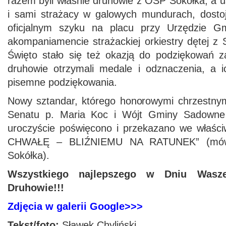
razem byli właśnie druhowie z OSP Sokółka, a uś
i sami strażacy w galowych mundurach, dostoj
oficjalnym szyku na placu przy Urzędzie G
akompaniamencie strażackiej orkiestry dętej z
Święto stało się też okazją do podziękowań z
druhowie otrzymali medale i odznaczenia, a 
pisemne podziękowania.
Nowy sztandar, którego honorowymi chrzestny
Senatu p. Maria Koc i Wójt Gminy Sadowne
uroczyście poświęcono i przekazano we właś
CHWAŁĘ – BLIŹNIEMU NA RATUNEK” (mów
Sokółka).
Wszystkiego najlepszego w Dniu Wasz
Druhowie!!!
Zdjęcia w galerii Google>>>
Tekst/foto:
Sławek Chyliński