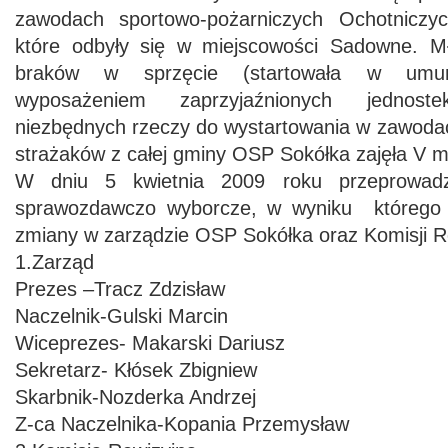
zawodach sportowo-pożarniczych Ochotniczy
które odbyły się w miejscowości Sadowne. M
braków w sprzęcie (startowała w umu
wyposażeniem zaprzyjaźnionych jednost
niezbędnych rzeczy do wystartowania w zawod
strażaków z całej gminy OSP Sokółka zajęła V m
W dniu 5 kwietnia 2009 roku przeprowadz
sprawozdawczo wyborcze, w wyniku którego n
zmiany w zarządzie OSP Sokółka oraz Komisji Re
1.Zarząd
Prezes –Tracz Zdzisław
Naczelnik-Gulski Marcin
Wiceprezes- Makarski Dariusz
Sekretarz- Kłósek Zbigniew
Skarbnik-Nozderka Andrzej
Z-ca Naczelnika-Kopania Przemysław