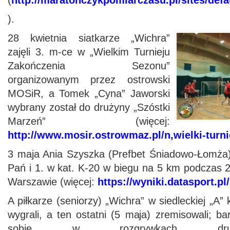
(
http://maratonczykpomiarczasu.pl/sites/def
).
28 kwietnia siatkarze „Wichra”
zajęli 3. m-ce w „Wielkim Turnieju
Zakończenia Sezonu”
organizowanym przez ostrowski
MOSiR, a Tomek „Cyna” Jaworski
wybrany został do drużyny „Szóstki
Marzeń” (więcej:
http://www.mosir.ostrowmaz.pl/n,wielki-turn
3 maja Ania Szyszka (Prefbet Śniadowo-Łomża)
Pań i 1. w kat. K-20 w biegu na 5 km podczas 2
Warszawie (więcej:
https://wyniki.datasport.pl
A piłkarze (seniorzy) „Wichra” w siedleckiej „A”
wygrali, a ten ostatni (5 maja) zremisowali; b
sobie w rozgrywkach dru