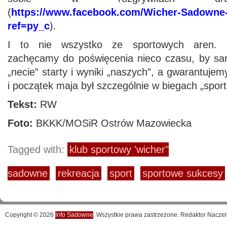
(
https://www.facebook.com/Wicher-Sadowne
ref=py_c
).
I to nie wszystko ze sportowych aren. Ba
zachęcamy do poświęcenia nieco czasu, by sa
„necie” starty i wyniki „naszych”, a gwarantuje
i początek maja był szczególnie w biegach „spo
Tekst:
RW
Foto:
BKKK/MOSiR Ostrów Mazowiecka
Tagged with:
klub sportowy 'wicher"
sadowne
rekreacja
sport
sportowe sukcesy
Copyright © 2026
Info Sadowne
. Wszystkie prawa zastrzeżone. Redaktor Naczel