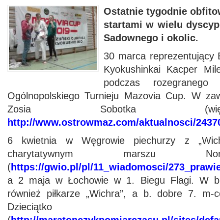
Ostatnie tygodnie obfit
startami w wielu dyscy
Sadownego i okolic.
30 marca reprezentujący 
Kyokushinkai Kacper Mil
podczas rozegranego 
Ogólnopolskiego Turnieju Mazovia Cup. W zaw
Zosia Sobotka (wi
http://www.ostrowmaz.com/aktualnosci/2437
6 kwietnia w Węgrowie piechurzy z „Wich
charytatywnym marszu No
(
https://gwio.pl/pl/11_wiadomosci/273_praw
a 2 maja w Łochowie w 1. Biegu Flagi. W bi
również piłkarze „Wichra”, a b. dobre 7. m-
Dzieciątko