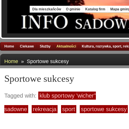
Mon, 10 Aug 2026
Dla mieszkańców
O gminie
Katalog firm
Mapa gmin
Home
Ciekawe
Służby
Aktualności
Kultura, rozrywka, sport, re
Home
» Sportowe sukcesy
Sportowe sukcesy
Tagged with:
klub sportowy 'wicher"
sadowne
rekreacja
sport
sportowe sukcesy