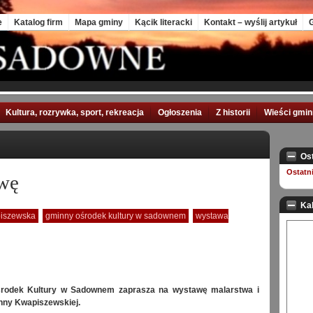
e
Katalog firm
Mapa gminy
Kącik literacki
Kontakt – wyślij artykuł
G
Kultura, rozrywka, sport, rekreacja
Ogłoszenia
Z historii
Wieści gmi
Os
Ostatn
awę
Ka
iszewska
gminny ośrodek kultury w sadownem
wystawa
rodek Kultury w Sadownem zaprasza na wystawę malarstwa i
nny Kwapiszewskiej.