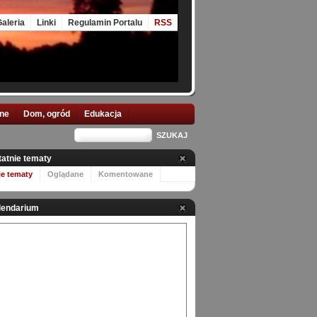
aleria
Linki
Regulamin Portalu
RSS
nne
Dom, ogród
Edukacja
tatnie tematy
ie tematy
Oglądane
Komentowane
lendarium