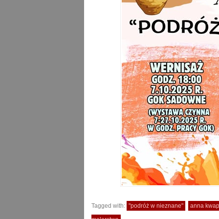
Tagged with:
"podróż w nieznane"
anna kwap