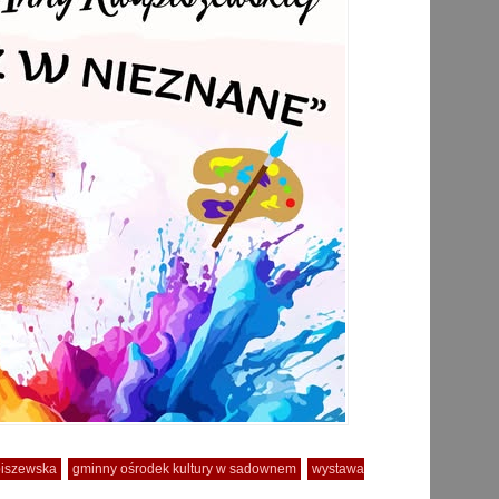
iszewska
gminny ośrodek kultury w sadownem
wystawa