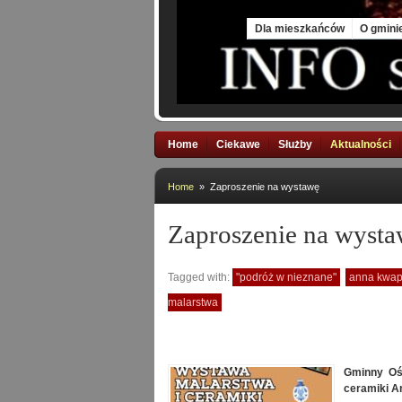
Sat, 8 Aug 2026
Dla mieszkańców
O gmini
Home
Ciekawe
Służby
Aktualności
Home
» Zaproszenie na wystawę
Zaproszenie na wyst
Tagged with:
"podróż w nieznane"
anna kwap
malarstwa
Gminny Oś
ceramiki A