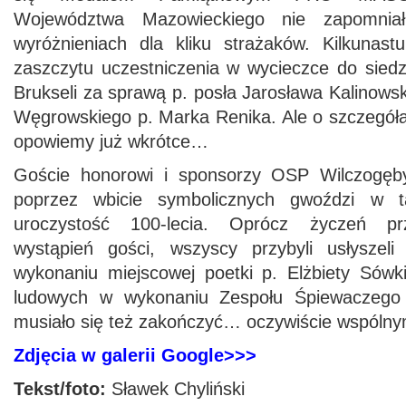
Województwa Mazowieckiego nie zapomniał
wyróżnieniach dla kliku strażaków. Kilkunast
zaszczytu uczestniczenia w wycieczce do sied
Brukseli za sprawą p. posła Jarosława Kalinowsk
Węgrowskiego p. Marka Renika. Ale o szczegóła
opowiemy już wkrótce…
Goście honorowi i sponsorzy OSP Wilczogęby
poprzez wbicie symbolicznych gwoździ w ta
uroczystość 100-lecia. Oprócz życzeń pr
wystąpień gości, wszyscy przybyli usłyszeli
wykonaniu miejscowej poetki p. Elżbiety Sówki
ludowych w wykonaniu Zespołu Śpiewaczego 
musiało się też zakończyć… oczywiście wspóln
Zdjęcia w galerii Google>>>
Tekst/foto:
Sławek Chyliński