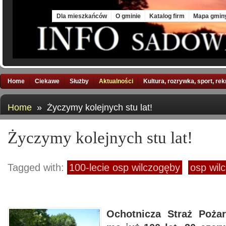
Thu, 6 Aug 2026
Dla mieszkańców
O gminie
Katalog firm
Mapa gmin
Home
Ciekawe
Służby
Aktualności
Kultura, rozrywka, sport, re
Home
» Życzymy kolejnych stu lat!
Życzymy kolejnych stu lat!
Tagged with:
100-lecie osp wilczogęby
osp wil
Ochotnicza Straż Poża