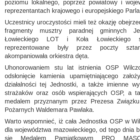
poziomu lokalnego, poprzez powiatowy i woje
reprezentantach krajowego i europejskiego Parl
Uczestnicy uroczystości mieli też okazję obejr
fragmenty musztry paradnej gminnych J
Łowieckiego LOT i Koła Łowieckiego ś
reprezentowane były przez poczty szt
akompaniowała orkiestra dęta.
Uhonorowaniem stu lat istnienia OSP Wilcz
odsłonięcie kamienia upamiętniającego założy
działalności tej Jednostki, a także imienne w
strażaków oraz osób wspierających OSP, a ta
medalem przyznanym przez Prezesa Związku 
Pożarnych Waldemara Pawlaka.
Warto wspomnieć, iż cała Jednostka OSP w Wil
dla województwa mazowieckiego, od tego dnia b
się Medalem Pamiątkowym PRO MASO