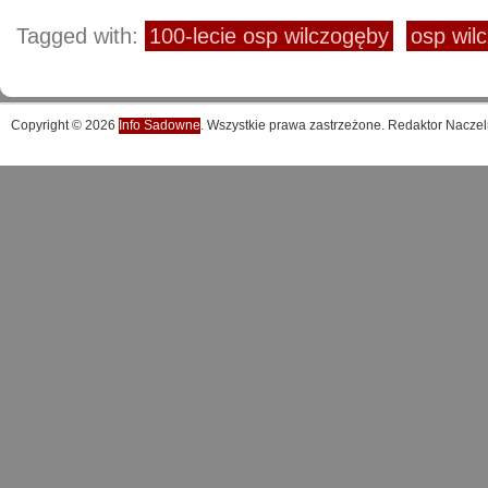
Tagged with:
100-lecie osp wilczogęby
osp wil
Copyright © 2026
Info Sadowne
. Wszystkie prawa zastrzeżone. Redaktor Naczel