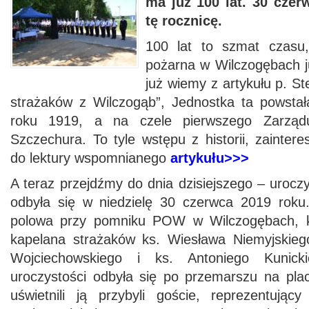
ma już 100 lat. 30 cze
tę rocznicę.
100 lat to szmat czasu,
pożarna w Wilczogębach już
już wiemy z artykułu p. Ste
strażaków z Wilczogąb”, Jednostka ta powstał
roku 1919, a na czele pierwszego Zarząd
Szczechura. To tyle wstępu z historii, zainte
do lektury wspomnianego
artykułu>>>
A teraz przejdźmy do dnia dzisiejszego – uroczy
odbyła się w niedzielę 30 czerwca 2019 roku
polowa przy pomniku POW w Wilczogębach, k
kapelana strażaków ks. Wiesława Niemyjskieg
Wojciechowskiego i ks. Antoniego Kunick
uroczystości odbyła się po przemarszu na pla
uświetnili ją przybyli goście, reprezentują